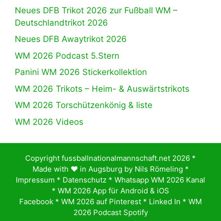
Neues DFB Trikot 2026 zur Fußball WM –
Deutschlandtrikot 2026
Neues DFB Awaytrikot 2026
WM 2026 Podcast 5.Stern
Panini WM 2026 Stickerkollektion
WM 2026 Trikots – Heim- & Auswärtstrikots
WM 2026 Torschützenkönig & liste
WM 2026 Videos
Copyright fussballnationalmannschaft.net 2026 *
Made with ♥️ in Augsburg by
Nils Römeling
*
Impressum
*
Datenschutz
*
Whatsapp WM 2026 Kanal
*
WM 2026 App für Android & iOS
Facebook
*
WM 2026 auf Pinterest
*
Linked In
*
WM
2026 Podcast Spotify