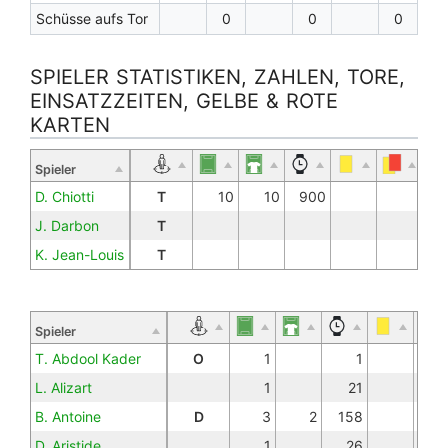
Schüsse aufs Tor
0
0
0
SPIELER STATISTIKEN, ZAHLEN, TORE,
EINSATZZEITEN, GELBE & ROTE
KARTEN
Spieler
D. Chiotti
T
10
10
900
J. Darbon
T
K. Jean-Louis
T
Spieler
T. Abdool Kader
O
1
1
L. Alizart
1
21
B. Antoine
D
3
2
158
D. Aristide
1
26