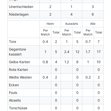
Unentschieden
2
1
3
Niederlagen
2
4
6
Heim
Auswärts
Alle
Per
Per
Per
Total
Total
Total
Match
Match
Match
Tore
0.4
2
1
5
0.7
7
Gegentore
1
5
2.4
12
1.7
17
kassiert
Gelbe Karten
0.8
4
1.2
6
1
10
Rote Karten
0
0
0
Weiße Westen
0.4
2
0
0.2
2
Ecken
0
0
0
Fouls
0
0
0
Abseits
0
0
0
Torschüsse
0
0
0