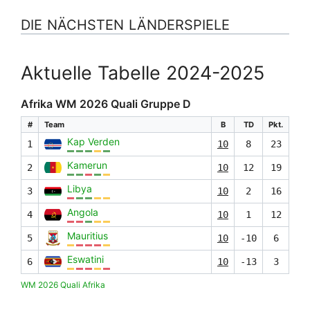
DIE NÄCHSTEN LÄNDERSPIELE
Aktuelle Tabelle 2024-2025
Afrika WM 2026 Quali Gruppe D
#
Team
B
TD
Pkt.
Kap Verden
1
10
8
23
Kamerun
2
10
12
19
Libya
3
10
2
16
Angola
4
10
1
12
Mauritius
5
10
-10
6
Eswatini
6
10
-13
3
WM 2026 Quali Afrika