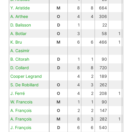
Y. Aristide
M
8
8
664
A. Arthee
O
4
4
306
D. Balisson
D
1
22
A. Botlar
O
3
58
1
K. Bru
M
6
6
466
1
A. Casimir
B. Citorah
D
1
1
90
D. Collard
D
8
8
720
Cooper Legrand
4
2
189
S. De Robillard
O
4
3
262
J. Ferré
O
4
2
208
1
W. Francois
M
1
1
90
A. François
O
2
2
147
A. François
M
8
3
282
1
J. François
D
6
6
540