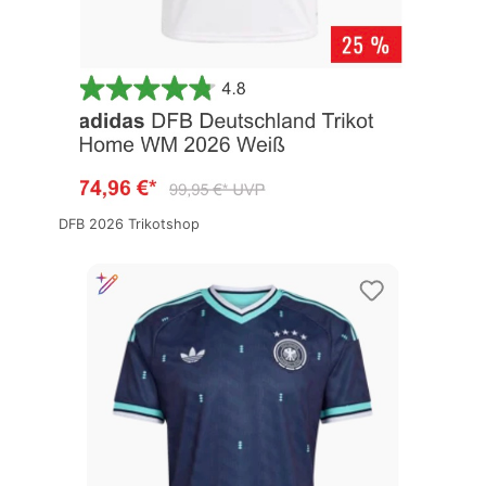
DFB 2026 Trikotshop