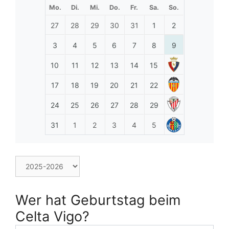
Mo.
Di.
Mi.
Do.
Fr.
Sa.
So.
27
28
29
30
31
1
2
3
4
5
6
7
8
9
10
11
12
13
14
15
17
18
19
20
21
22
24
25
26
27
28
29
31
1
2
3
4
5
Wer hat Geburtstag beim
Celta Vigo?