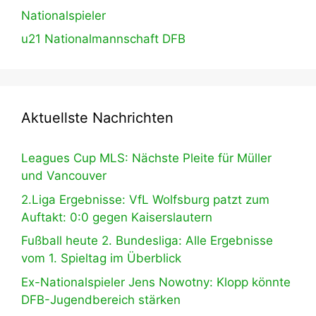
Nationalspieler
u21 Nationalmannschaft DFB
Aktuellste Nachrichten
Leagues Cup MLS: Nächste Pleite für Müller
und Vancouver
2.Liga Ergebnisse: VfL Wolfsburg patzt zum
Auftakt: 0:0 gegen Kaiserslautern
Fußball heute 2. Bundesliga: Alle Ergebnisse
vom 1. Spieltag im Überblick
Ex-Nationalspieler Jens Nowotny: Klopp könnte
DFB-Jugendbereich stärken