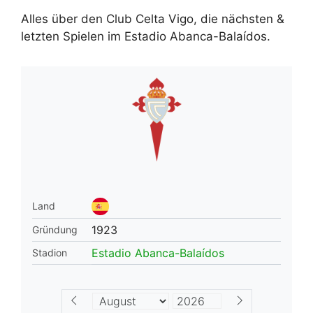
Alles über den Club Celta Vigo, die nächsten &
letzten Spielen im Estadio Abanca-Balaídos.
Land
1923
Gründung
Estadio Abanca-Balaídos
Stadion