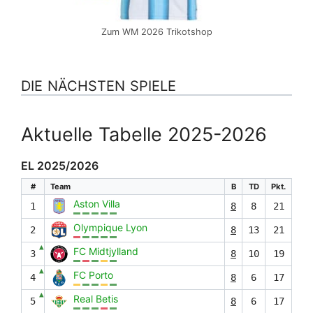
Zum WM 2026 Trikotshop
DIE NÄCHSTEN SPIELE
Aktuelle Tabelle 2025-2026
EL 2025/2026
#
Team
B
TD
Pkt.
Aston Villa
1
8
8
21
Olympique Lyon
2
8
13
21
▲
FC Midtjylland
3
8
10
19
▲
FC Porto
4
8
6
17
▲
Real Betis
5
8
6
17