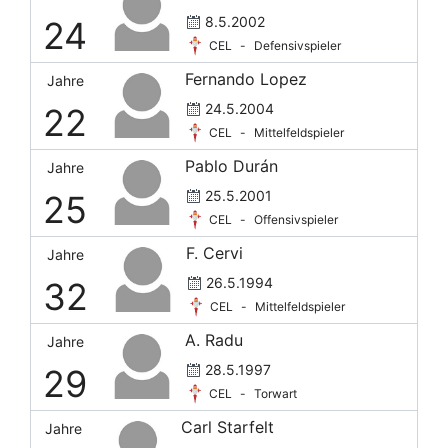
8.5.2002
24
CEL
-
Defensivspieler
Fernando Lopez
Jahre
24.5.2004
22
CEL
-
Mittelfeldspieler
Pablo Durán
Jahre
25.5.2001
25
CEL
-
Offensivspieler
F. Cervi
Jahre
26.5.1994
32
CEL
-
Mittelfeldspieler
A. Radu
Jahre
28.5.1997
29
CEL
-
Torwart
Carl Starfelt
Jahre