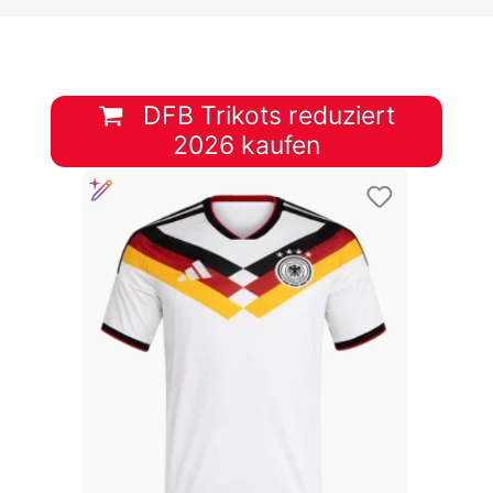
DFB Trikots reduziert
2026 kaufen