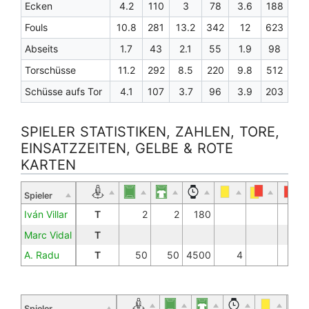
Ecken
4.2
110
3
78
3.6
188
Fouls
10.8
281
13.2
342
12
623
Abseits
1.7
43
2.1
55
1.9
98
Torschüsse
11.2
292
8.5
220
9.8
512
Schüsse aufs Tor
4.1
107
3.7
96
3.9
203
SPIELER STATISTIKEN, ZAHLEN, TORE,
EINSATZZEITEN, GELBE & ROTE
KARTEN
Spieler
Iván Villar
T
2
2
180
Marc Vidal
T
A. Radu
T
50
50
4500
4
Spieler