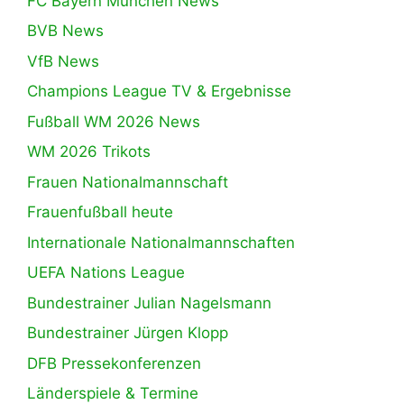
FC Bayern München News
BVB News
VfB News
Champions League TV & Ergebnisse
Fußball WM 2026 News
WM 2026 Trikots
Frauen Nationalmannschaft
Frauenfußball heute
Internationale Nationalmannschaften
UEFA Nations League
Bundestrainer Julian Nagelsmann
Bundestrainer Jürgen Klopp
DFB Pressekonferenzen
Länderspiele & Termine