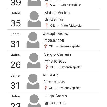
39
CEL
-
Offensivspieler
Matías Vecino
Jahre
24.8.1991
35
CEL
-
Mittelfeldspieler
Joseph Aidoo
Jahre
29.9.1995
31
CEL
-
Defensivspieler
Sergio Carreira
Jahre
13.10.2000
26
CEL
-
Defensivspieler
M. Ristić
Jahre
31.10.1995
31
CEL
-
Defensivspieler
Hugo Sotelo
Jahre
19.12.2003
23