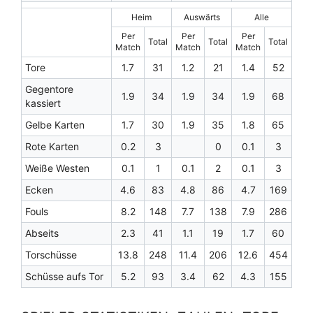
Heim
Auswärts
Alle
Per
Per
Per
Total
Total
Total
Match
Match
Match
Tore
1.7
31
1.2
21
1.4
52
Gegentore
1.9
34
1.9
34
1.9
68
kassiert
Gelbe Karten
1.7
30
1.9
35
1.8
65
Rote Karten
0.2
3
0
0.1
3
Weiße Westen
0.1
1
0.1
2
0.1
3
Ecken
4.6
83
4.8
86
4.7
169
Fouls
8.2
148
7.7
138
7.9
286
Abseits
2.3
41
1.1
19
1.7
60
Torschüsse
13.8
248
11.4
206
12.6
454
Schüsse aufs Tor
5.2
93
3.4
62
4.3
155