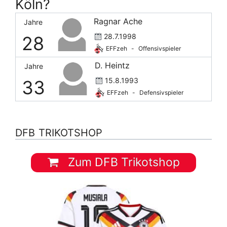
Köln?
Ragnar Ache
Jahre
28.7.1998
28
EFFzeh
-
Offensivspieler
D. Heintz
Jahre
15.8.1993
33
EFFzeh
-
Defensivspieler
DFB TRIKOTSHOP
Zum DFB Trikotshop