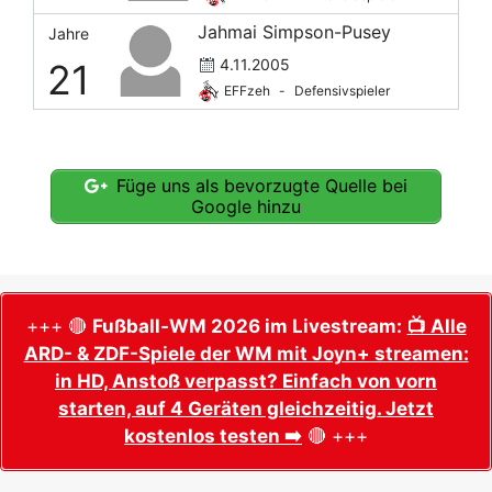
Jahmai Simpson-Pusey
Jahre
4.11.2005
21
EFFzeh
-
Defensivspieler
Füge uns als bevorzugte Quelle bei
Google hinzu
+++ 🔴
Fußball-WM 2026 im Livestream:
📺 Alle
ARD- & ZDF-Spiele der WM mit Joyn+ streamen:
in HD, Anstoß verpasst? Einfach von vorn
starten, auf 4 Geräten gleichzeitig. Jetzt
kostenlos testen ➡️
🔴 +++