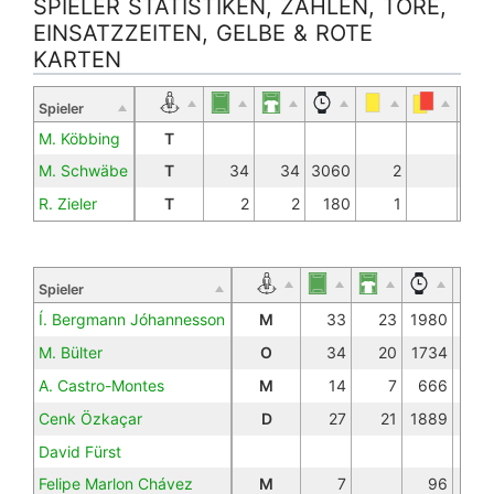
SPIELER STATISTIKEN, ZAHLEN, TORE,
EINSATZZEITEN, GELBE & ROTE
KARTEN
Spieler
M. Köbbing
T
M. Schwäbe
T
34
34
3060
2
R. Zieler
T
2
2
180
1
Spieler
Í. Bergmann Jóhannesson
M
33
23
1980
M. Bülter
O
34
20
1734
A. Castro-Montes
M
14
7
666
Cenk Özkaçar
D
27
21
1889
David Fürst
Felipe Marlon Chávez
M
7
96