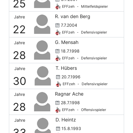
25
EFFzeh
-
Mittelfeldspieler
R. van den Berg
Jahre
7.7.2004
22
EFFzeh
-
Defensivspieler
G. Mensah
Jahre
18.7.1998
28
EFFzeh
-
Defensivspieler
T. Hübers
Jahre
20.7.1996
30
EFFzeh
-
Defensivspieler
Ragnar Ache
Jahre
28.7.1998
28
EFFzeh
-
Offensivspieler
D. Heintz
Jahre
15.8.1993
33