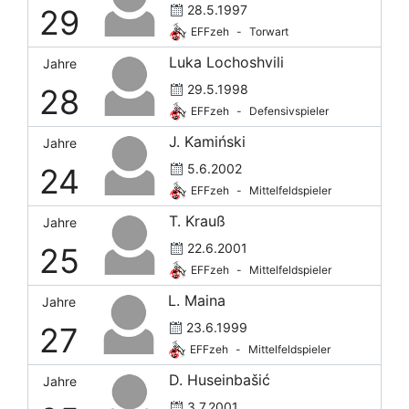
28.5.1997
29
EFFzeh
-
Torwart
Luka Lochoshvili
Jahre
29.5.1998
28
EFFzeh
-
Defensivspieler
J. Kamiński
Jahre
5.6.2002
24
EFFzeh
-
Mittelfeldspieler
T. Krauß
Jahre
22.6.2001
25
EFFzeh
-
Mittelfeldspieler
L. Maina
Jahre
23.6.1999
27
EFFzeh
-
Mittelfeldspieler
D. Huseinbašić
Jahre
3.7.2001