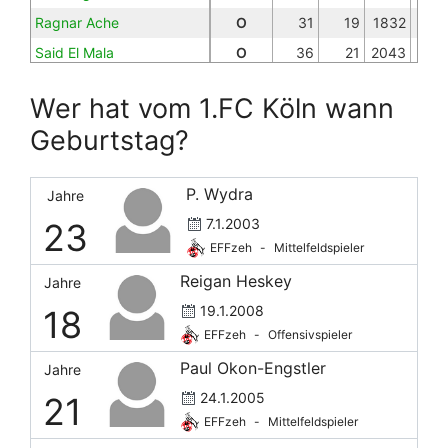
Ragnar Ache
O
31
19
1832
Said El Mala
O
36
21
2043
S. Sebulonsen
D
33
30
2686
Wer hat vom 1.FC Köln wann
J. Thielmann
M
27
20
1567
Geburtstag?
L. Waldschmidt
O
26
8
747
R. van den Berg
D
14
12
1133
P. Wydra
Jahre
7.1.2003
23
EFFzeh
-
Mittelfeldspieler
Reigan Heskey
Jahre
19.1.2008
18
EFFzeh
-
Offensivspieler
Paul Okon-Engstler
Jahre
24.1.2005
21
EFFzeh
-
Mittelfeldspieler