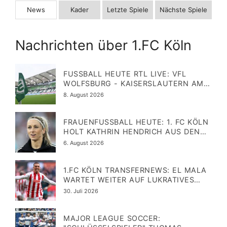
News
Kader
Letzte Spiele
Nächste Spiele
Nachrichten über 1.FC Köln
FUSSBALL HEUTE RTL LIVE: VFL W
OLFSBURG - KAISERSLAUTERN AM 8
.8.2026 IM FREE-TV
Veröffentlicht
8. August 2026
am
FRAUENFUSSBALL HEUTE: 1. FC KÖLN H
OLT KATHRIN HENDRICH AUS DEN U
SA ZURÜCK
Veröffentlicht
6. August 2026
am
1.FC KÖLN TRANSFERNEWS: EL MALA
WARTET WEITER AUF LUKRATIVES
ANGEBOT - FÜR 50 MIO. ZUM BVB?
Veröffentlicht
30. Juli 2026
am
MAJOR LEAGUE SOCCER: