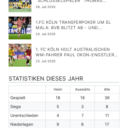
"SCHLÜSSELSPIELER" THOMAS
MÜLLER TEIL VOM GROSSEN MLS-M
Veröffentlicht
28. Juli 2026
ARKETINGPLAN
am
1.FC KÖLN TRANSFERPOKER UM EL
MALA: BVB BLITZT AB - UND
IRRITIERT
Veröffentlicht
24. Juli 2026
am
1. FC KÖLN HOLT AUSTRALISCHEN
WM-FAHRER PAUL OKON-ENGSTLER
VOM SYDNEY FC
Veröffentlicht
23. Juli 2026
am
STATISTIKEN DIESES JAHR
Heim
Auswärts
Alle
Gespielt
18
18
36
Siege
5
3
8
Unentschieden
4
7
11
Niederlagen
9
8
17