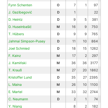
Fynn Schenten
O
7
1
97
J. Gazibegović
D
1
22
D. Heintz
D
9
5
381
D. Huseinbašić
M
16
9
750
T. Hübers
D
9
9
765
Jahmai Simpson-Pusey
D
11
10
864
Joel Schmied
D
18
15
1262
F. Kainz
M
17
2
297
J. Kamiński
M
36
36
3177
T. Krauß
M
27
20
1862
Kristoffer Lund
D
35
27
2395
L. Maina
M
26
10
1100
E. Martel
M
33
32
2744
1
C. Neumann
D
2
1
74
Y. Niang
8
2
182