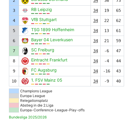
2
34
36
73
RB Leipzig
3
34
19
65
VfB Stuttgart
4
34
22
62
TSG 1899 Hoffenheim
5
34
13
61
Bayer 04 Leverkusen
6
34
21
59
SC Freiburg
7
34
-6
47
Eintracht Frankfurt
8
34
-4
44
FC Augsburg
9
34
-16
43
1. FSV Mainz 05
10
34
-9
40
Champions League
Europa League
Relegationsplatz
Abstieg in die 2.Liga
Europa-Conference-League-Play-offs
Bundesliga 2025/2026