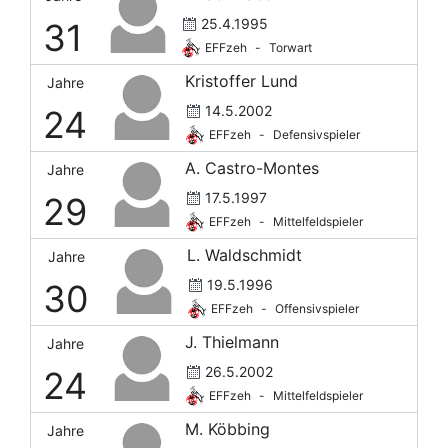
25.4.1995
31
EFFzeh
-
Torwart
Kristoffer Lund
Jahre
14.5.2002
24
EFFzeh
-
Defensivspieler
A. Castro-Montes
Jahre
17.5.1997
29
EFFzeh
-
Mittelfeldspieler
L. Waldschmidt
Jahre
19.5.1996
30
EFFzeh
-
Offensivspieler
J. Thielmann
Jahre
26.5.2002
24
EFFzeh
-
Mittelfeldspieler
M. Köbbing
Jahre