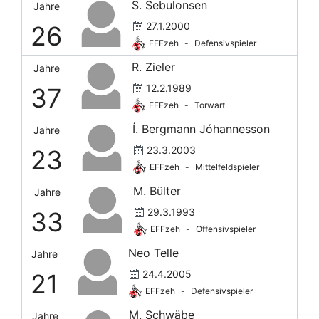
S. Sebulonsen
Jahre
27.1.2000
26
EFFzeh
-
Defensivspieler
R. Zieler
Jahre
12.2.1989
37
EFFzeh
-
Torwart
Í. Bergmann Jóhannesson
Jahre
23.3.2003
23
EFFzeh
-
Mittelfeldspieler
M. Bülter
Jahre
29.3.1993
33
EFFzeh
-
Offensivspieler
Neo Telle
Jahre
24.4.2005
21
EFFzeh
-
Defensivspieler
M. Schwäbe
Jahre