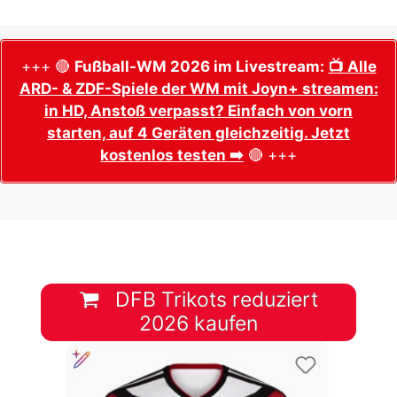
+++ 🔴
Fußball-WM 2026 im Livestream:
📺 Alle
ARD- & ZDF-Spiele der WM mit Joyn+ streamen:
in HD, Anstoß verpasst? Einfach von vorn
starten, auf 4 Geräten gleichzeitig. Jetzt
kostenlos testen ➡️
🔴 +++
DFB Trikots reduziert
2026 kaufen