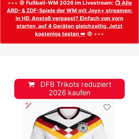
+++ 🔴
Fußball-WM 2026 im Livestream:
📺 Alle
ARD- & ZDF-Spiele der WM mit Joyn+ streamen:
in HD, Anstoß verpasst? Einfach von vorn
starten, auf 4 Geräten gleichzeitig. Jetzt
kostenlos testen ➡️
🔴 +++
DFB Trikots reduziert
2026 kaufen