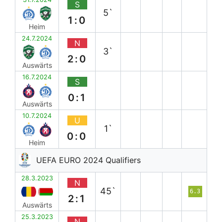
S
5`
1:0
Heim
24.7.2024
N
3`
2:0
Auswärts
16.7.2024
S
0:1
Auswärts
10.7.2024
U
1`
0:0
Heim
UEFA EURO 2024 Qualifiers
28.3.2023
N
45`
6.3
2:1
Auswärts
25.3.2023
N