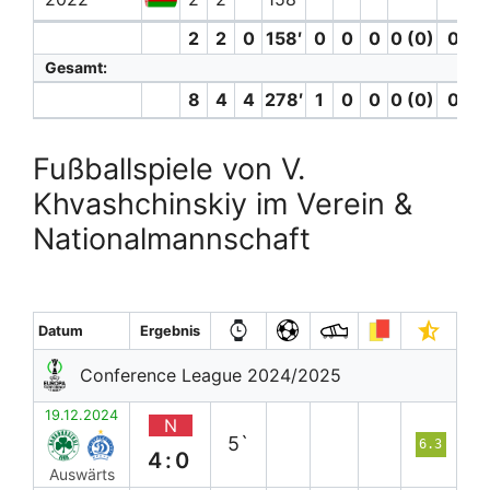
2
2
0
158′
0
0
0
0 (0)
0
0
Gesamt:
8
4
4
278′
1
0
0
0 (0)
0
0
Fußballspiele von V.
Khvashchinskiy im Verein &
Nationalmannschaft
Datum
Ergebnis
Conference League 2024/2025
19.12.2024
N
5`
6.3
4:0
Auswärts