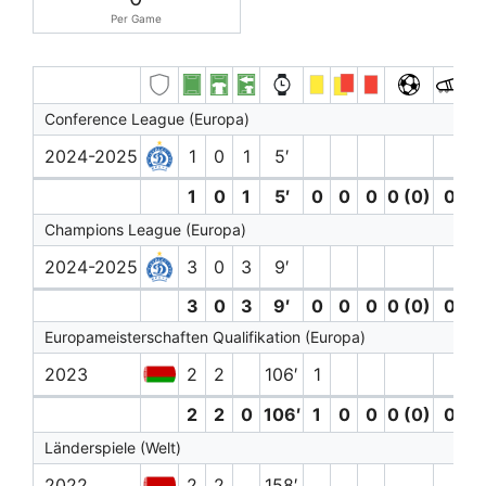
Per Game
Conference League (Europa)
2024-2025
1
0
1
5′
1
0
1
5′
0
0
0
0 (0)
0
0
Champions League (Europa)
2024-2025
3
0
3
9′
3
0
3
9′
0
0
0
0 (0)
0
0
Europameisterschaften Qualifikation (Europa)
2023
2
2
106′
1
2
2
0
106′
1
0
0
0 (0)
0
0
Länderspiele (Welt)
2022
2
2
158′