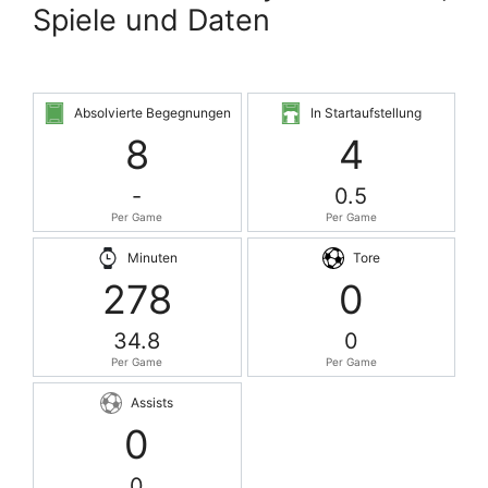
Spiele und Daten
Absolvierte Begegnungen
In Startaufstellung
8
4
-
0.5
Per Game
Per Game
Minuten
Tore
278
0
34.8
0
Per Game
Per Game
Assists
0
0