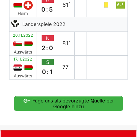
61`
6.5
0:5
Heim
Länderspiele 2022
20.11.2022
N
81`
2:0
Auswärts
17.11.2022
S
77`
0:1
Auswärts
Füge uns als bevorzugte Quelle bei
Google hinzu