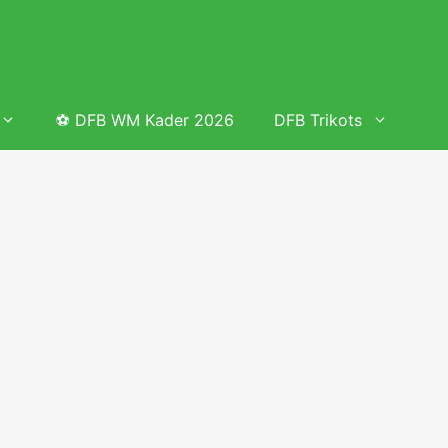
⚽ DFB WM Kader 2026
DFB Trikots
 & Tabelle
Frauenfußball heute
Deutschland Frauen Fußball Nationalmannschaft
 & Tabelle
Deutschland Frauen Länderspiele 2026 – DFB Spielplan
2026
lplan &
Deutschland Frauen Länderspiele 2025 – DFB Spielplan
2025
lplan &
Deutsche Frauen Nationalmannschaft DFB Kader 2025 &
Erfolge
elplan &