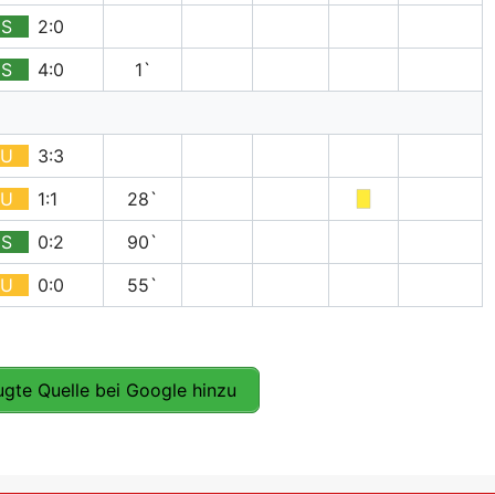
S
2:0
S
4:0
1`
U
3:3
U
1:1
28`
S
0:2
90`
U
0:0
55`
gte Quelle bei Google hinzu