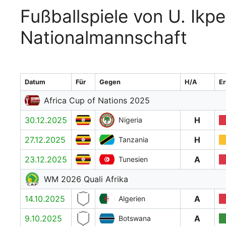
Fußballspiele von U. Ikp
Nationalmannschaft
Datum
Für
Gegen
H/A
Er
Africa Cup of Nations 2025
30.12.2025
H
Nigeria
27.12.2025
H
Tanzania
23.12.2025
A
Tunesien
WM 2026 Quali Afrika
14.10.2025
A
Algerien
9.10.2025
A
Botswana