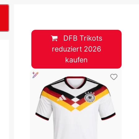
B
plan &
lplan &
DFB Trikots
reduziert 2026
lplan &
kaufen
 & Tabelle
 & Tabelle
 & Tabelle
 & Tabelle