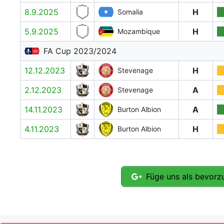
8.9.2025
H
Somalia
5.9.2025
H
Mozambique
FA Cup 2023/2024
12.12.2023
H
Stevenage
2.12.2023
A
Stevenage
14.11.2023
A
Burton Albion
4.11.2023
H
Burton Albion
Füge uns als bevorzu