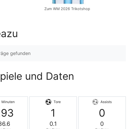
Zum WM 2026 Trikotshop
eazu
träge gefunden
Spiele und Daten
Minuten
Tore
Assists
293
1
0
36.6
0.1
0