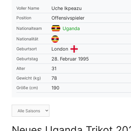
Uche Ikpeazu
Voller Name
WM 2026 Spie
downloaden &
Offensivspieler
Position
Uganda
Nationalteam
Nationalität
London
Geburtsort
28. Februar 1995
Geburtstag
31
Alter
78
Gewicht (kg)
190
Größe (cm)
Neues Uganda Trikot 202