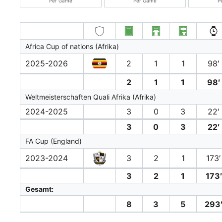
Per Game
Per Game
P
Africa Cup of nations (Afrika)
2025-2026
2
1
1
98′
2
1
1
98′
Weltmeisterschaften Quali Afrika (Afrika)
2024-2025
3
0
3
22′
3
0
3
22′
FA Cup (England)
2023-2024
3
2
1
173′
3
2
1
173′
Gesamt:
8
3
5
293