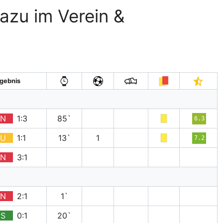
eazu im Verein &
gebnis
N
1:3
85`
6.3
U
1:1
13`
1
7.2
N
3:1
N
2:1
1`
S
0:1
20`