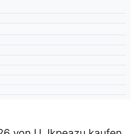
lplan Excel – kostenlos
 automatisch ausfüllen
6 von U. Ikpeazu kaufen