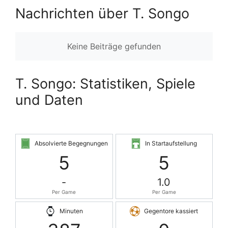
Nachrichten über T. Songo
Keine Beiträge gefunden
T. Songo: Statistiken, Spiele
und Daten
Absolvierte Begegnungen
In Startaufstellung
5
5
-
1.0
Per Game
Per Game
Minuten
Gegentore kassiert