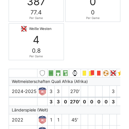
387
0
77.4
0
Per Game
Per Game
Weiße Westen
4
0.8
Per Game
Weltmeisterschaften Quali Afrika (Afrika)
2024-2025
3
3
270′
3
3
3
0
270′
0
0
0
0
3
Länderspiele (Welt)
2022
1
1
45′