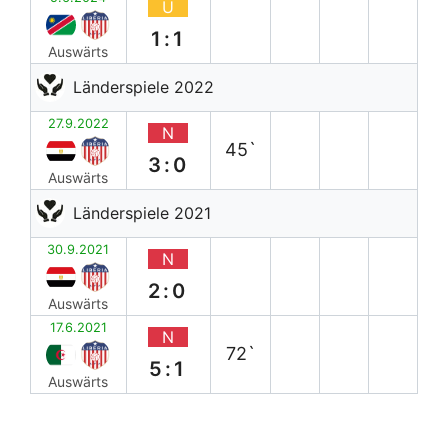
U
1:1
Auswärts
Länderspiele 2022
27.9.2022
N
45`
3:0
Auswärts
Länderspiele 2021
30.9.2021
N
2:0
Auswärts
17.6.2021
N
72`
5:1
Auswärts