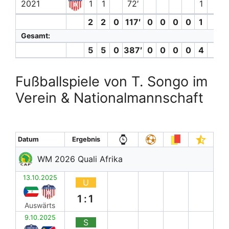
2021
1
1
72′
1
2
2
0
117′
0
0
0
0
1
Gesamt:
5
5
0
387′
0
0
0
0
4
Fußballspiele von T. Songo im
Verein & Nationalmannschaft
Datum
Ergebnis
WM 2026 Quali Afrika
13.10.2025
U
1:1
Auswärts
9.10.2025
S