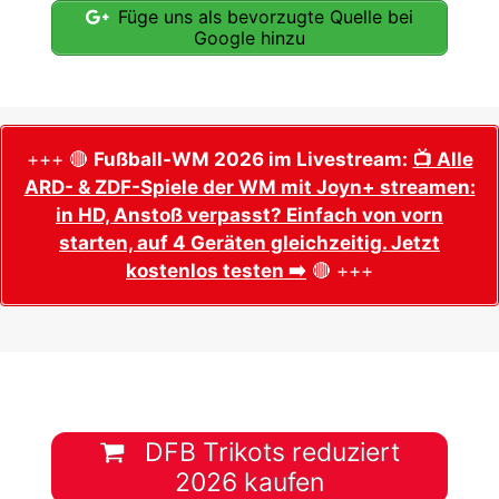
Füge uns als bevorzugte Quelle bei
Google hinzu
+++ 🔴
Fußball-WM 2026 im Livestream:
📺 Alle
ARD- & ZDF-Spiele der WM mit Joyn+ streamen:
in HD, Anstoß verpasst? Einfach von vorn
starten, auf 4 Geräten gleichzeitig. Jetzt
kostenlos testen ➡️
🔴 +++
DFB Trikots reduziert
2026 kaufen