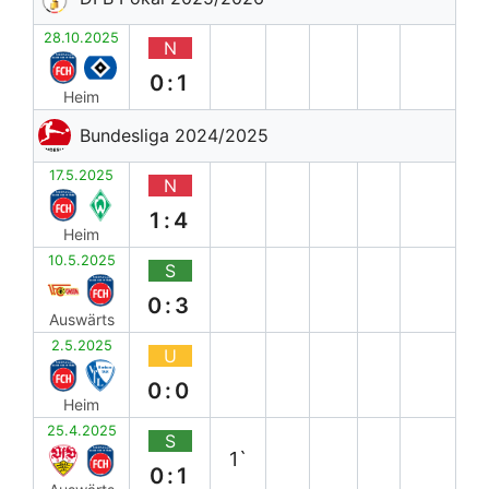
28.10.2025
N
0:1
Heim
Bundesliga 2024/2025
17.5.2025
N
1:4
Heim
10.5.2025
S
0:3
Auswärts
2.5.2025
U
0:0
Heim
25.4.2025
S
1`
0:1