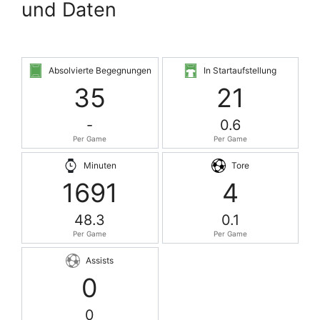
und Daten
Absolvierte Begegnungen
In Startaufstellung
35
21
-
0.6
Per Game
Per Game
Minuten
Tore
1691
4
48.3
0.1
Per Game
Per Game
Assists
0
0