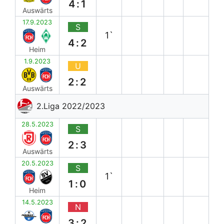
4:1
Auswärts
17.9.2023
S
1`
4:2
Heim
1.9.2023
U
2:2
Auswärts
2.Liga 2022/2023
28.5.2023
S
2:3
Auswärts
20.5.2023
S
1`
1:0
Heim
14.5.2023
N
3:2