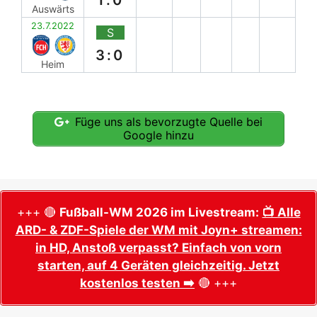
Auswärts
23.7.2022
S
3:0
Heim
Füge uns als bevorzugte Quelle bei
Google hinzu
+++ 🔴
Fußball-WM 2026 im Livestream:
📺 Alle
ARD- & ZDF-Spiele der WM mit Joyn+ streamen:
in HD, Anstoß verpasst? Einfach von vorn
starten, auf 4 Geräten gleichzeitig. Jetzt
kostenlos testen ➡️
🔴 +++