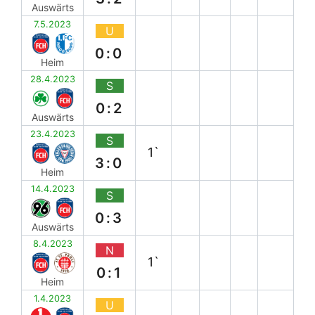
Auswärts
7.5.2023
U
0:0
Heim
28.4.2023
S
0:2
Auswärts
23.4.2023
S
1`
3:0
Heim
14.4.2023
S
0:3
Auswärts
8.4.2023
N
1`
0:1
Heim
1.4.2023
U