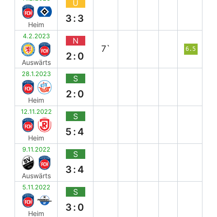
U
3:3
Heim
4.2.2023
N
7`
6.5
2:0
Auswärts
28.1.2023
S
2:0
Heim
12.11.2022
S
5:4
Heim
9.11.2022
S
3:4
Auswärts
5.11.2022
S
3:0
Heim