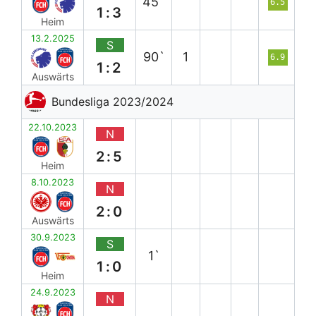
45`
6.5
1:3
Heim
13.2.2025
S
90`
1
6.9
1:2
Auswärts
Bundesliga 2023/2024
22.10.2023
N
2:5
Heim
8.10.2023
N
2:0
Auswärts
30.9.2023
S
1`
1:0
Heim
24.9.2023
N