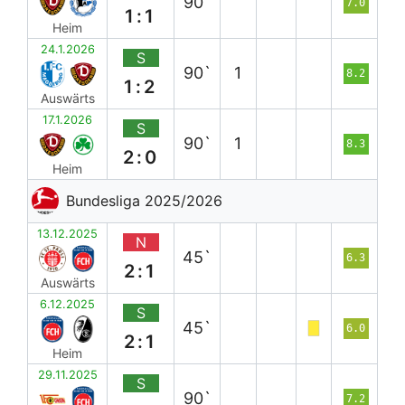
90`
7.0
1:1
Heim
24.1.2026
S
90`
1
8.2
1:2
Auswärts
17.1.2026
S
90`
1
8.3
2:0
Heim
Bundesliga 2025/2026
13.12.2025
N
45`
6.3
2:1
Auswärts
6.12.2025
S
45`
6.0
2:1
Heim
29.11.2025
S
90`
7.2