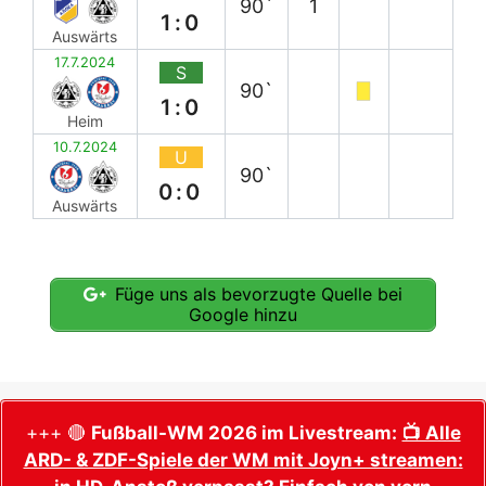
90`
1
1:0
Auswärts
17.7.2024
S
90`
1:0
Heim
10.7.2024
U
90`
0:0
Auswärts
Füge uns als bevorzugte Quelle bei
Google hinzu
+++ 🔴
Fußball-WM 2026 im Livestream:
📺 Alle
ARD- & ZDF-Spiele der WM mit Joyn+ streamen: