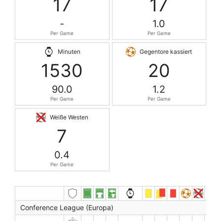
17
17
-
1.0
Per Game
Per Game
Minuten
Gegentore kassiert
1530
20
90.0
1.2
Per Game
Per Game
Weiße Westen
7
0.4
Per Game
Conference League (Europa)