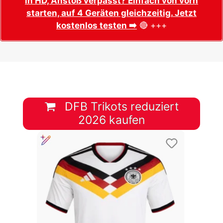
in HD, Anstoß verpasst? Einfach von vorn
starten, auf 4 Geräten gleichzeitig. Jetzt
kostenlos testen ➡️
🔴 +++
DFB Trikots reduziert
2026 kaufen