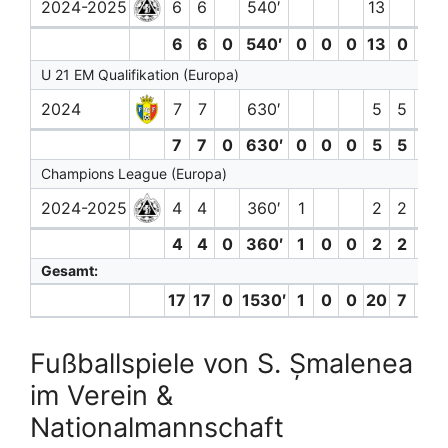
2024-2025
6
6
540′
13
7.0
6
6
0
540′
0
0
0
13
0
7.0
U 21 EM Qualifikation (Europa)
2024
7
7
630′
5
5
7
7
0
630′
0
0
0
5
5
Champions League (Europa)
2024-2025
4
4
360′
1
2
2
4
4
0
360′
1
0
0
2
2
Gesamt:
17
17
0
1530′
1
0
0
20
7
7.0
Fußballspiele von S. Șmalenea
im Verein &
Nationalmannschaft