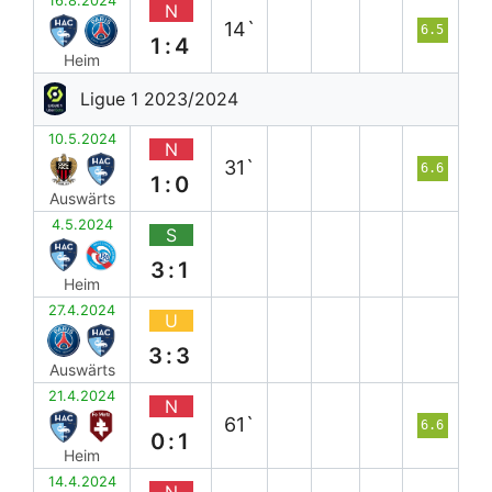
16.8.2024
N
14`
6.5
1:4
Heim
Ligue 1 2023/2024
10.5.2024
N
31`
6.6
1:0
Auswärts
4.5.2024
S
3:1
Heim
27.4.2024
U
3:3
Auswärts
21.4.2024
N
61`
6.6
0:1
Heim
14.4.2024
N