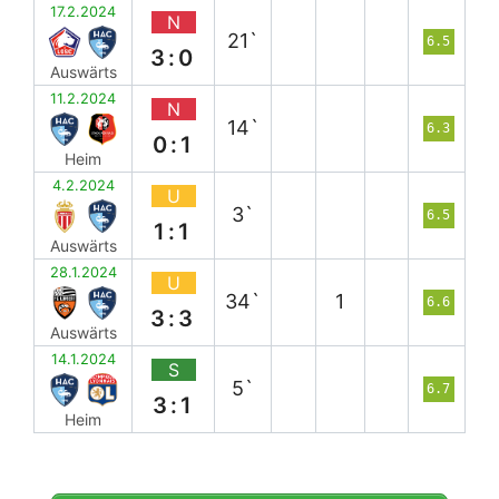
17.2.2024
N
21`
6.5
3:0
Auswärts
11.2.2024
N
14`
6.3
0:1
Heim
4.2.2024
U
3`
6.5
1:1
Auswärts
28.1.2024
U
34`
1
6.6
3:3
Auswärts
14.1.2024
S
5`
6.7
3:1
Heim