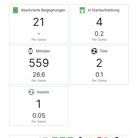
Absolvierte Begegnungen
In Startaufstellung
21
4
-
0.2
Per Game
Per Game
Minuten
Tore
559
2
26.6
0.1
Per Game
Per Game
Assists
1
0.05
Per Game