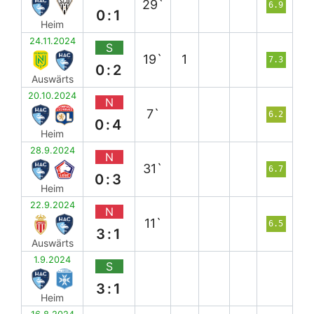
29`
6.9
0:1
Heim
24.11.2024
S
19`
1
7.3
0:2
Auswärts
20.10.2024
N
7`
6.2
0:4
Heim
28.9.2024
N
31`
6.7
0:3
Heim
22.9.2024
N
11`
6.5
3:1
Auswärts
1.9.2024
S
3:1
Heim