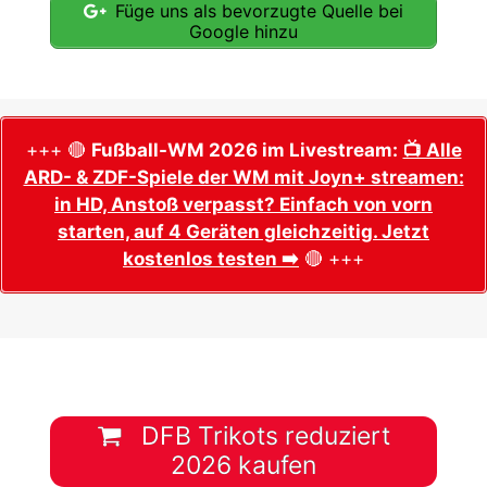
Füge uns als bevorzugte Quelle bei
Google hinzu
+++ 🔴
Fußball-WM 2026 im Livestream:
📺 Alle
ARD- & ZDF-Spiele der WM mit Joyn+ streamen:
in HD, Anstoß verpasst? Einfach von vorn
starten, auf 4 Geräten gleichzeitig. Jetzt
kostenlos testen ➡️
🔴 +++
DFB Trikots reduziert
2026 kaufen