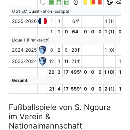
U 21 EM Qualifikation (Europa)
2025-2026
1
1
64′
1 (1)
1
1
0
64′
0
0
0
1 (1)
0
0
Ligue 1 (Frankreich)
2024-2025
8
2
6
281′
1 (0)
2023-2024
12
1
11
214′
1
20
3
17
495′
0
0
0
1 (0)
1
0
Gesamt:
21
4
17
559′
0
0
0
2 (1)
1
0
Fußballspiele von S. Ngoura
im Verein &
Nationalmannschaft