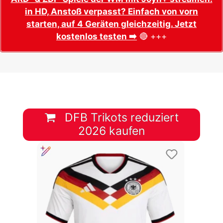
in HD, Anstoß verpasst? Einfach von vorn
starten, auf 4 Geräten gleichzeitig. Jetzt
kostenlos testen ➡️
🔴 +++
DFB Trikots reduziert
2026 kaufen