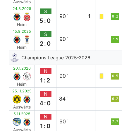
Auswärts
24.8.2025
S
90`
1
8.2
5:0
Heim
15.8.2025
S
90`
7.9
2:0
Heim
Champions League 2025-2026
20.1.2026
N
90`
6.5
1:2
Heim
25.11.2025
N
84`
6.2
4:0
Auswärts
5.11.2025
N
90`
7.7
1:0
Auswärts