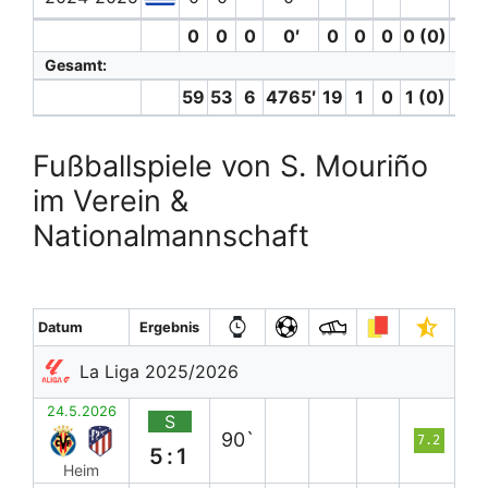
0
0
0
0′
0
0
0
0 (0)
0
Gesamt:
59
53
6
4765′
19
1
0
1 (0)
3
Fußballspiele von S. Mouriño
im Verein &
Nationalmannschaft
Datum
Ergebnis
La Liga 2025/2026
24.5.2026
S
90`
7.2
5:1
Heim