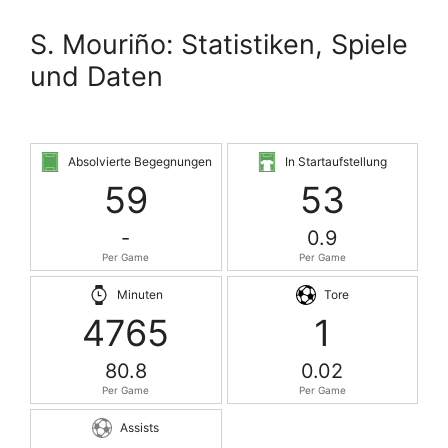
S. Mouriño: Statistiken, Spiele
und Daten
Absolvierte Begegnungen
In Startaufstellung
59
53
-
0.9
Per Game
Per Game
Minuten
Tore
4765
1
80.8
0.02
Per Game
Per Game
Assists