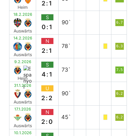
2:1
Heim
18.2.2026
S
90`
6.7
0:1
Auswärts
14.2.2026
N
78`
6.3
2:1
Auswärts
9.2.2026
S
73`
7.5
4:1
Heim
31.1.2026
U
90`
6.2
2:2
Auswärts
17.1.2026
N
45`
6.2
2:0
Auswärts
10.1.2026
S