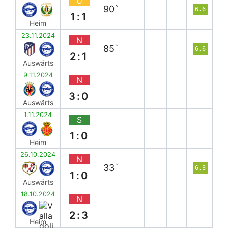
U
90`
6.6
1:1
Heim
23.11.2024
N
85`
6.6
2:1
Auswärts
9.11.2024
N
3:0
Auswärts
1.11.2024
S
1:0
Heim
26.10.2024
N
33`
6.3
1:0
Auswärts
18.10.2024
N
2:3
Heim