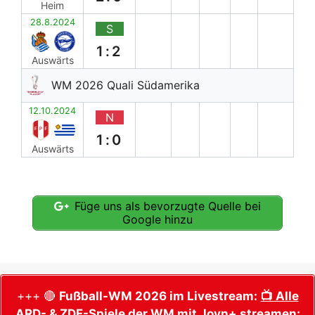
Heim
28.8.2024
S
1:2
Auswärts
WM 2026 Quali Südamerika
12.10.2024
N
1:0
Auswärts
Füge uns als bevorzugte Quelle bei
Google hinzu
+++ 🔴
Fußball-WM 2026 im Livestream:
📺 Alle
ARD- & ZDF-Spiele der WM mit Joyn+ streamen: