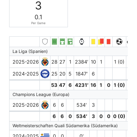
3
0.1
Per Game
La Liga (Spanien)
2025-2026
28
27
1
2384′
10
1
1 (0)
2
2024-2025
25
20
5
1847′
6
1
53
47
6
4231′
16
1
0
1 (0)
3
Champions League (Europa)
2025-2026
6
6
534′
3
6
6
0
534′
3
0
0
0 (0)
0
Weltmeisterschaften Quali Südamerika (Südamerika)
2024-2025
0
0
0′