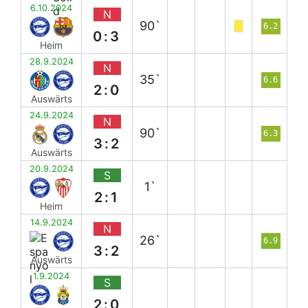
6.10.2024
N
90`
6.2
0:3
Heim
28.9.2024
N
35`
6.6
2:0
Auswärts
24.9.2024
N
90`
6.3
3:2
Auswärts
20.9.2024
S
1`
2:1
Heim
14.9.2024
N
26`
6.9
3:2
Auswärts
1.9.2024
S
2:0