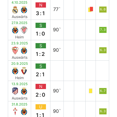
4.10.2025
N
77`
6.0
3:1
Auswärts
27.9.2025
S
90`
7.3
1:0
Heim
23.9.2025
S
90`
6.3
1:2
Auswärts
20.9.2025
S
2:1
Heim
13.9.2025
N
90`
6.7
2:0
Auswärts
31.8.2025
U
90`
6.3
1:1