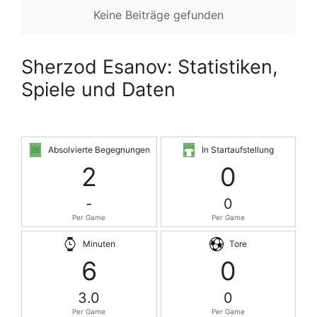
Keine Beiträge gefunden
Sherzod Esanov: Statistiken,
Spiele und Daten
Absolvierte Begegnungen
In Startaufstellung
2
0
-
0
Per Game
Per Game
Minuten
Tore
6
0
3.0
0
Per Game
Per Game