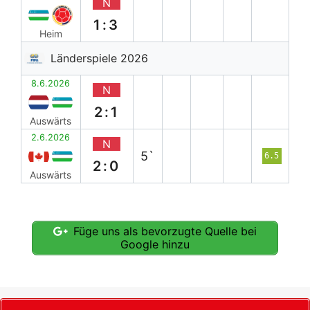
N
1:3
Heim
Länderspiele 2026
8.6.2026
N
2:1
Auswärts
2.6.2026
N
5`
6.5
2:0
Auswärts
Füge uns als bevorzugte Quelle bei
Google hinzu