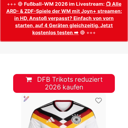
+++ 🔴
Fußball-WM 2026 im Livestream:
📺 Alle
ARD- & ZDF-Spiele der WM mit Joyn+ streamen:
in HD, Anstoß verpasst? Einfach von vorn
starten, auf 4 Geräten gleichzeitig. Jetzt
kostenlos testen ➡️
🔴 +++
DFB Trikots reduziert
2026 kaufen