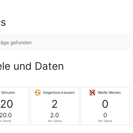
is
träge gefunden
iele und Daten
Minuten
Gegentore kassiert
Weiße Westen
120
2
0
20.0
2.0
0
er Game
Per Game
Per Game