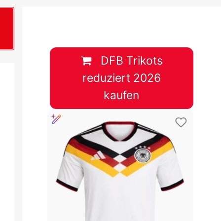
B
plan &
lplan &
DFB Trikots
reduziert 2026
lplan &
kaufen
 & Tabelle
 & Tabelle
 & Tabelle
 & Tabelle