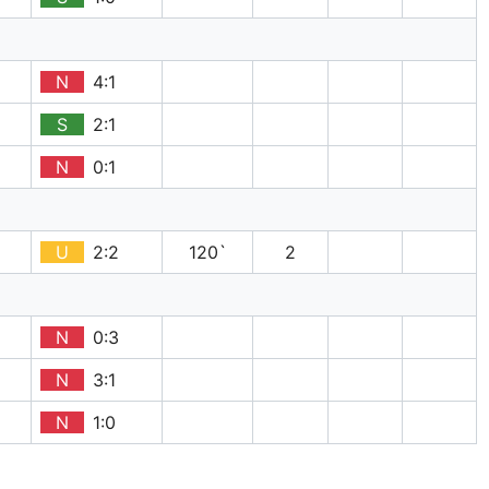
N
4:1
S
2:1
N
0:1
U
2:2
120`
2
N
0:3
N
3:1
N
1:0