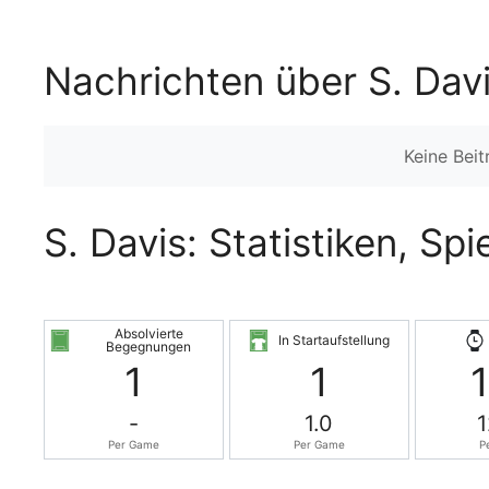
Nachrichten über S. Dav
Keine Bei
S. Davis: Statistiken, Sp
Absolvierte
In Startaufstellung
Begegnungen
1
1
-
1.0
1
Per Game
Per Game
P