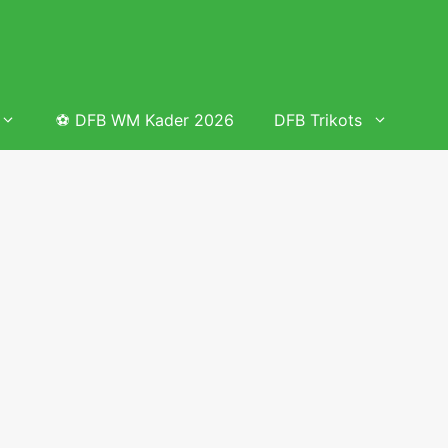
⚽ DFB WM Kader 2026
DFB Trikots
 & Tabelle
Frauenfußball heute
Deutschland Frauen Fußball Nationalmannschaft
 & Tabelle
Deutschland Frauen Länderspiele 2026 – DFB Spielplan
2026
lplan &
Deutschland Frauen Länderspiele 2025 – DFB Spielplan
2025
lplan &
Deutsche Frauen Nationalmannschaft DFB Kader 2025 &
Erfolge
elplan &