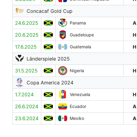
Concacaf Gold Cup
24.6.2025
A
Panama
20.6.2025
H
Guadeloupe
17.6.2025
H
Guatemala
Länderspiele 2025
31.5.2025
H
Nigeria
Copa America 2024
1.7.2024
H
Venezuela
26.6.2024
A
Ecuador
23.6.2024
A
Mexiko