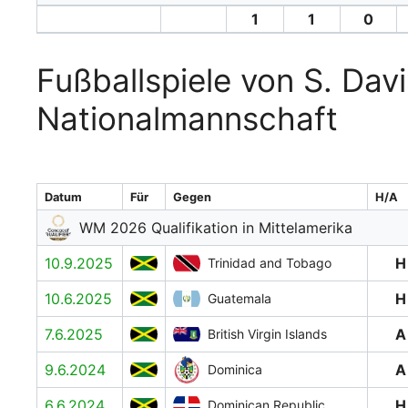
1
1
0
Fußballspiele von S. Davi
Nationalmannschaft
Datum
Für
Gegen
H/A
WM 2026 Qualifikation in Mittelamerika
10.9.2025
H
Trinidad and Tobago
10.6.2025
H
Guatemala
7.6.2025
A
British Virgin Islands
9.6.2024
A
Dominica
6.6.2024
H
Dominican Republic