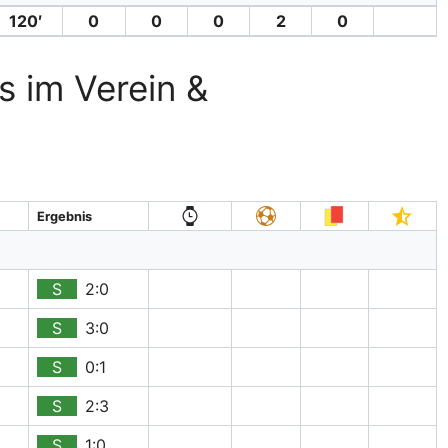
120′
0
0
0
2
0
s im Verein &
Ergebnis
S
2:0
S
3:0
S
0:1
S
2:3
S
1:0