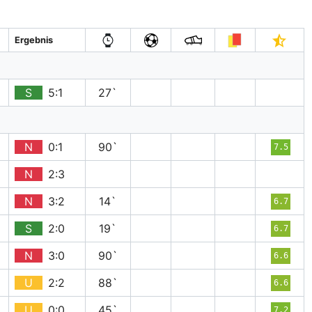
Ergebnis
S
5:1
27`
N
0:1
90`
7.5
N
2:3
N
3:2
14`
6.7
S
2:0
19`
6.7
N
3:0
90`
6.6
U
2:2
88`
6.6
U
0:0
45`
7.2