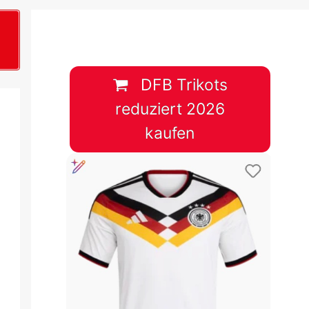
B
plan &
lplan &
DFB Trikots
reduziert 2026
lplan &
kaufen
 & Tabelle
 & Tabelle
 & Tabelle
 & Tabelle