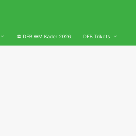
⚽ DFB WM Kader 2026
DFB Trikots
 & Tabelle
Frauenfußball heute
Deutschland Frauen Fußball Nationalmannschaft
 & Tabelle
Deutschland Frauen Länderspiele 2026 – DFB Spielplan
2026
lplan &
Deutschland Frauen Länderspiele 2025 – DFB Spielplan
2025
lplan &
Deutsche Frauen Nationalmannschaft DFB Kader 2025 &
Erfolge
elplan &