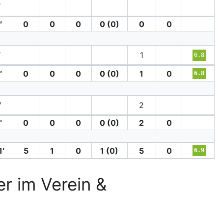
′
′
0
0
0
0 (0)
0
0
′
1
6.8
′
0
0
0
0 (0)
1
0
6.8
′
2
′
0
0
0
0 (0)
2
0
′
5
1
0
1 (0)
5
0
6.9
er im Verein &