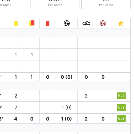
er Game
Per Game
Per Game
′
1
1
′
1
1
0
0 (0)
0
0
′
2
2
6.9
′
2
1 (0)
6.9
3′
4
0
0
1 (0)
2
0
6.9