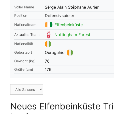
Sèrge Alain Stéphane Aurier
Voller Name
WM 2026 Spie
downloaden &
Defensivspieler
Position
Elfenbeinküste
Nationalteam
Nottingham Forest
Aktuelles Team
Nationalität
Ouragahio
Geburtsort
76
Gewicht (kg)
176
Größe (cm)
Neues Elfenbeinküste Tri