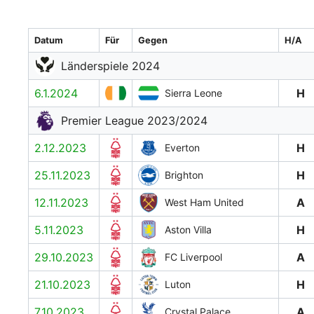
Datum
Für
Gegen
H/A
Länderspiele 2024
6.1.2024
H
Sierra Leone
Premier League 2023/2024
2.12.2023
H
Everton
25.11.2023
H
Brighton
12.11.2023
A
West Ham United
5.11.2023
H
Aston Villa
29.10.2023
A
FC Liverpool
21.10.2023
H
Luton
7.10.2023
A
Crystal Palace