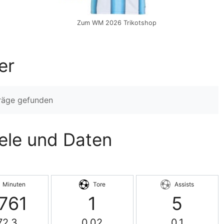
Zum WM 2026 Trikotshop
er
träge gefunden
piele und Daten
Minuten
Tore
Assists
761
1
5
72.3
0.02
0.1