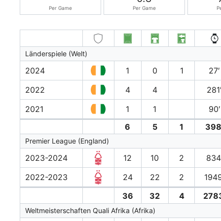
Per Game
Per Game
P
Länderspiele (Welt)
2024
1
0
1
27′
2022
4
4
281
2021
1
1
90′
6
5
1
398
Premier League (England)
2023-2024
12
10
2
834
2022-2023
24
22
2
1949
36
32
4
278
Weltmeisterschaften Quali Afrika (Afrika)