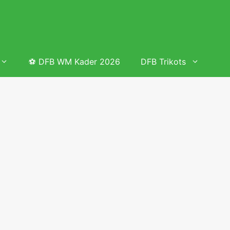
⚽ DFB WM Kader 2026
DFB Trikots
 & Tabelle
Frauenfußball heute
Deutschland Frauen Fußball Nationalmannschaft
 & Tabelle
Deutschland Frauen Länderspiele 2026 – DFB Spielplan
2026
lplan &
Deutschland Frauen Länderspiele 2025 – DFB Spielplan
2025
lplan &
Deutsche Frauen Nationalmannschaft DFB Kader 2025 &
Erfolge
elplan &