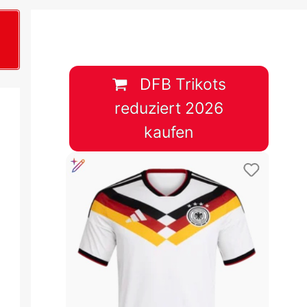
B
plan &
lplan &
DFB Trikots
reduziert 2026
lplan &
kaufen
 & Tabelle
 & Tabelle
 & Tabelle
 & Tabelle