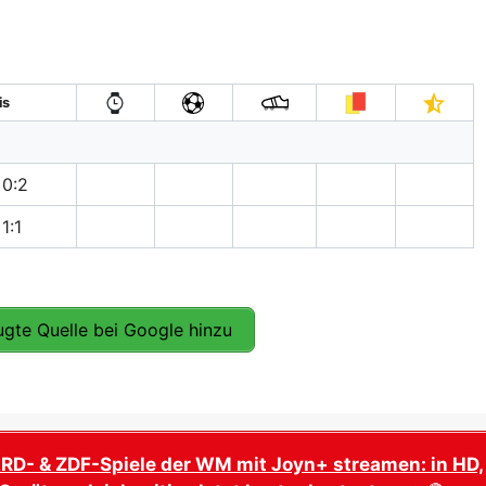
is
0:2
1:1
gte Quelle bei Google hinzu
ARD- & ZDF-Spiele der WM mit Joyn+ streamen: in HD,