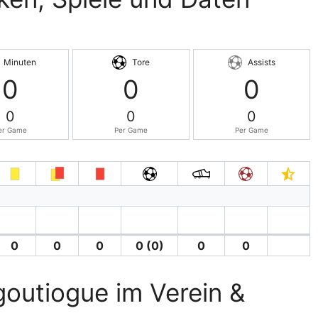
Minuten
Tore
Assists
0
0
0
0
0
0
er Game
Per Game
Per Game
0
0
0
0 (0)
0
0
goutiogue im Verein &