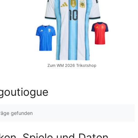
Zum WM 2026 Trikotshop
goutiogue
träge gefunden
iken, Spiele und Daten