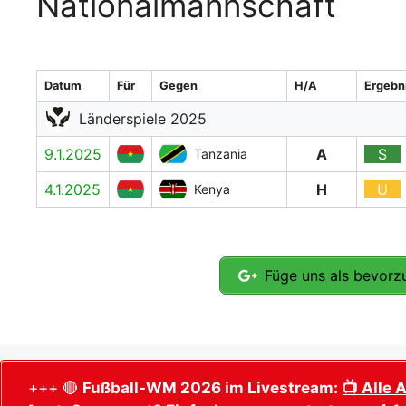
Nationalmannschaft
Datum
Für
Gegen
H/A
Ergebn
Länderspiele 2025
9.1.2025
A
S
Tanzania
4.1.2025
H
U
Kenya
Füge uns als bevorzu
+++ 🔴
Fußball-WM 2026 im Livestream:
📺 Alle 