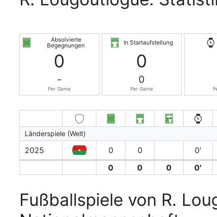
Absolvierte
In Startaufstellung
Begegnungen
0
0
-
0
Per Game
Per Game
P
Länderspiele (Welt)
2025
0
0
0′
0
0
0
0′
Fußballspiele von R. Lou