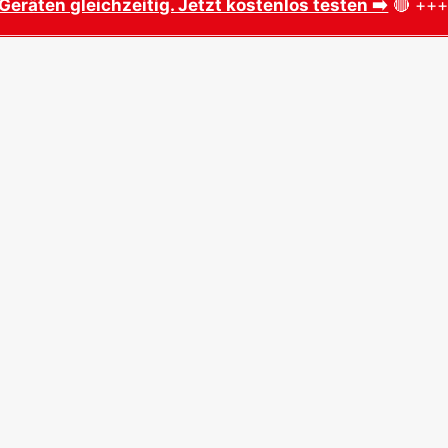
Geräten gleichzeitig. Jetzt kostenlos testen ➡️
🔴 ++