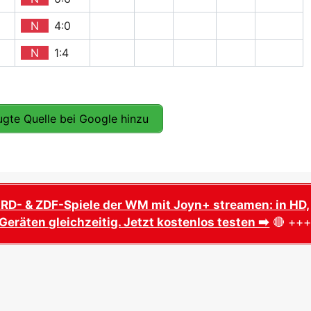
N
4:0
N
1:4
gte Quelle bei Google hinzu
ARD- & ZDF-Spiele der WM mit Joyn+ streamen: in HD,
Geräten gleichzeitig. Jetzt kostenlos testen ➡️
🔴 ++