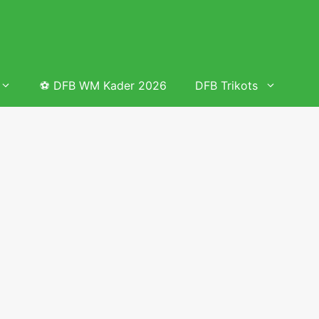
⚽ DFB WM Kader 2026
DFB Trikots
 & Tabelle
Frauenfußball heute
Deutschland Frauen Fußball Nationalmannschaft
 & Tabelle
Deutschland Frauen Länderspiele 2026 – DFB Spielplan
2026
lplan &
Deutschland Frauen Länderspiele 2025 – DFB Spielplan
2025
lplan &
Deutsche Frauen Nationalmannschaft DFB Kader 2025 &
Erfolge
elplan &