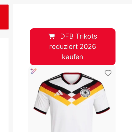
B
plan &
lplan &
DFB Trikots
reduziert 2026
lplan &
kaufen
 & Tabelle
 & Tabelle
 & Tabelle
 & Tabelle