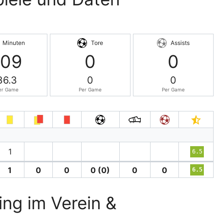
Minuten
Tore
Assists
109
0
0
36.3
0
0
er Game
Per Game
Per Game
1
6.5
1
0
0
0 (0)
0
0
6.5
ling im Verein &