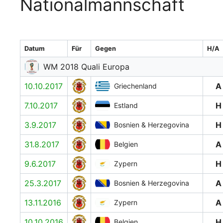
Nationalmannschaft
Datum
Für
Gegen
H/A
WM 2018 Quali Europa
10.10.2017
A
Griechenland
7.10.2017
H
Estland
3.9.2017
H
Bosnien & Herzegovina
31.8.2017
A
Belgien
9.6.2017
H
Zypern
25.3.2017
A
Bosnien & Herzegovina
13.11.2016
A
Zypern
10.10.2016
H
Belgien