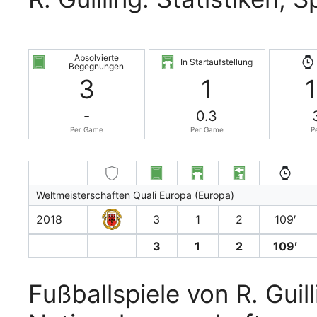
Absolvierte
In Startaufstellung
Begegnungen
3
1
-
0.3
Per Game
Per Game
P
Weltmeisterschaften Quali Europa (Europa)
2018
3
1
2
109′
3
1
2
109′
Fußballspiele von R. Guil