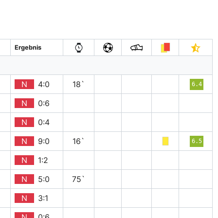
Ergebnis
N
4:0
18`
6.4
N
0:6
N
0:4
N
9:0
16`
6.5
N
1:2
N
5:0
75`
N
3:1
N
0:6