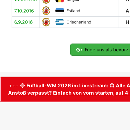
7.10.2016
A
Estland
6.9.2016
H
Griechenland
Füge uns als bevorzu
+++ 🔴
Fußball-WM 2026 im Livestream:
📺 Alle 
Anstoß verpasst? Einfach von vorn starten, auf 4 