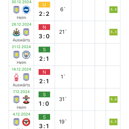
30.12.2024
U
6`
6.9
2:2
Heim
26.12.2024
N
21`
6.3
3:0
Auswärts
21.12.2024
S
2:1
Heim
14.12.2024
N
1`
2:1
Auswärts
7.12.2024
S
31`
6.6
1:0
Heim
4.12.2024
S
19`
6.5
3:1