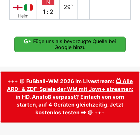
N
29`
1:2
Heim
Füge uns als bevorzugte Quelle bei
Google hinzu
+++ 🔴
Fußball-WM 2026 im Livestream:
📺 Alle
ARD- & ZDF-Spiele der WM mit Joyn+ streamen:
in HD, Anstoß verpasst? Einfach von vorn
starten, auf 4 Geräten gleichzeitig. Jetzt
kostenlos testen ➡️
🔴 +++