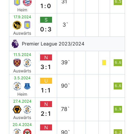
31`
6.5
1:0
Heim
17.9.2024
S
3`
0:3
Auswärts
Premier League 2023/2024
11.5.2024
N
39`
6.6
3:1
Auswärts
3.5.2024
U
90`
6.6
1:1
Heim
27.4.2024
N
78`
6.9
2:1
Auswärts
20.4.2024
N
90`
6.2