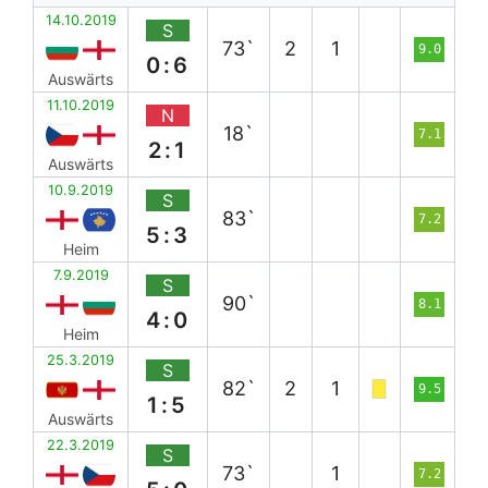
14.10.2019
S
73`
2
1
9.0
0:6
Auswärts
11.10.2019
N
18`
7.1
2:1
Auswärts
10.9.2019
S
83`
7.2
5:3
Heim
7.9.2019
S
90`
8.1
4:0
Heim
25.3.2019
S
82`
2
1
9.5
1:5
Auswärts
22.3.2019
S
73`
1
7.2