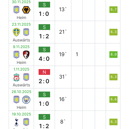
30.11.2025
S
13`
6.7
1:0
Heim
23.11.2025
S
21`
6.3
1:2
Auswärts
9.11.2025
S
19`
1
8.0
4:0
Heim
1.11.2025
N
31`
6.3
2:0
Auswärts
26.10.2025
S
16`
6.6
1:0
Heim
19.10.2025
S
8`
6.3
1:2