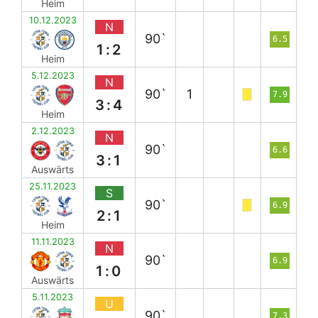
Heim
10.12.2023
N
90`
6.5
1:2
Heim
5.12.2023
N
90`
1
7.9
3:4
Heim
2.12.2023
N
90`
6.6
3:1
Auswärts
25.11.2023
S
90`
6.9
2:1
Heim
11.11.2023
N
90`
6.9
1:0
Auswärts
5.11.2023
U
90`
7.3