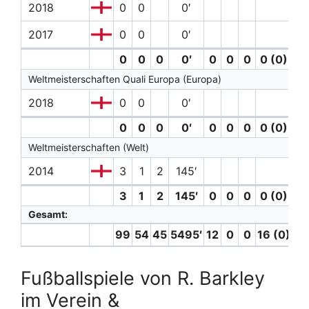
2018
0
0
0′
2017
0
0
0′
0
0
0
0′
0
0
0
0 (0)
0
Weltmeisterschaften Quali Europa (Europa)
2018
0
0
0′
0
0
0
0′
0
0
0
0 (0)
0
Weltmeisterschaften (Welt)
2014
3
1
2
145′
3
1
2
145′
0
0
0
0 (0)
0
Gesamt:
99
54
45
5495′
12
0
0
16 (0)
11
Fußballspiele von R. Barkley
im Verein &