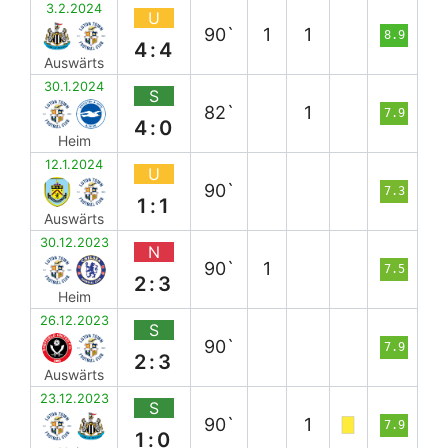
3.2.2024
U
90`
1
1
8.9
4:4
Auswärts
30.1.2024
S
82`
1
7.9
4:0
Heim
12.1.2024
U
90`
7.3
1:1
Auswärts
30.12.2023
N
90`
1
7.5
2:3
Heim
26.12.2023
S
90`
7.9
2:3
Auswärts
23.12.2023
S
90`
1
7.9
1:0