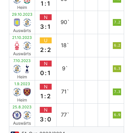
1:1
Heim
29.10.2023
N
90`
7.2
3:1
Auswärts
21.10.2023
U
18`
6.2
2:2
Auswärts
7.10.2023
N
9`
6.3
0:1
Heim
1.9.2023
N
71`
7.3
1:2
Heim
25.8.2023
N
77`
6.9
3:0
Auswärts