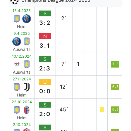
15.4.2025
S
2`
3:2
Heim
9.4.2025
N
3:1
Auswärts
10.12.2024
S
7`
1
7.3
2:3
Auswärts
27.11.2024
U
12`
6.5
0:0
Heim
22.10.2024
S
45`
6.9
2:0
Heim
2.10.2024
S