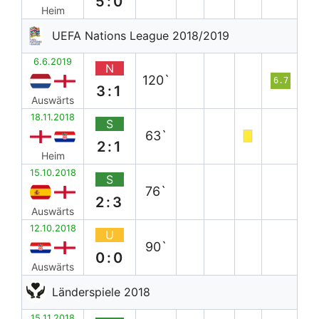
5:0
Heim
UEFA Nations League 2018/2019
6.6.2019
N
120`
6.7
3:1
Auswärts
18.11.2018
S
63`
2:1
Heim
15.10.2018
S
76`
2:3
Auswärts
12.10.2018
U
90`
0:0
Auswärts
Länderspiele 2018
15.11.2018