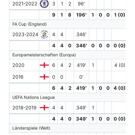
2021-2022
3
1
2
96′
9
1
8
196′
1
0
0
1 (0)
0
FA Cup (England)
2023-2024
4
4
346′
2
4
4
0
346′
0
0
0
0 (0)
2
Europameisterschaften (Europa)
2020
6
4
2
419′
1
4 (0)
3
2016
0
0
0′
6
4
2
419′
1
0
0
4 (0)
3
UEFA Nations League
2018-2019
4
4
349′
1
4
4
0
349′
1
0
0
0 (0)
0
Länderspiele (Welt)