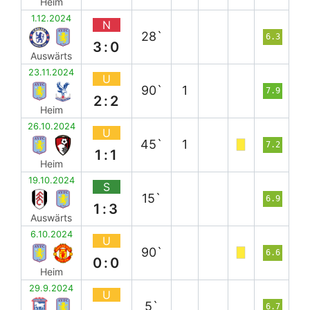
Heim
1.12.2024
N
28`
6.3
3:0
Auswärts
23.11.2024
U
90`
1
7.9
2:2
Heim
26.10.2024
U
45`
1
7.2
1:1
Heim
19.10.2024
S
15`
6.9
1:3
Auswärts
6.10.2024
U
90`
6.6
0:0
Heim
29.9.2024
U
5`
6.7