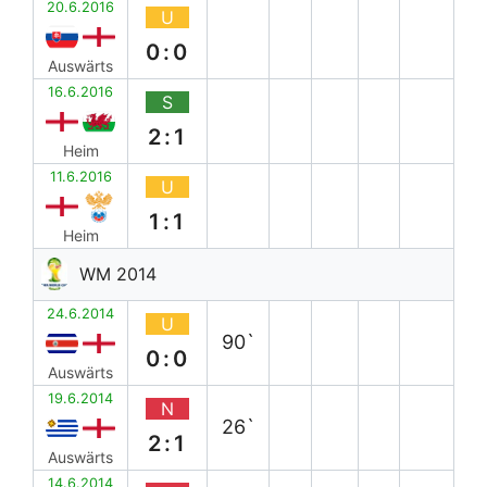
20.6.2016
U
0:0
Auswärts
16.6.2016
S
2:1
Heim
11.6.2016
U
1:1
Heim
WM 2014
24.6.2014
U
90`
0:0
Auswärts
19.6.2014
N
26`
2:1
Auswärts
14.6.2014