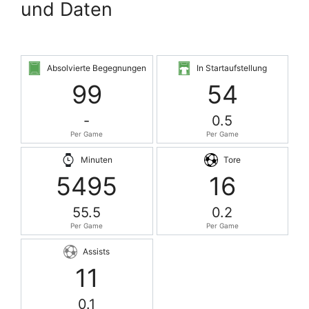
und Daten
Absolvierte Begegnungen
In Startaufstellung
99
54
-
0.5
Per Game
Per Game
Minuten
Tore
5495
16
55.5
0.2
Per Game
Per Game
Assists
11
0.1