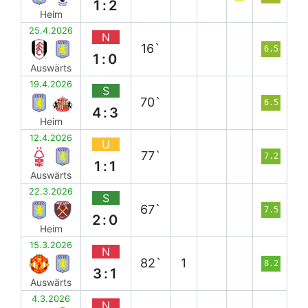
1:2
Heim
25.4.2026
N
16`
6.5
1:0
Auswärts
19.4.2026
S
70`
6.5
4:3
Heim
12.4.2026
U
77`
7.2
1:1
Auswärts
22.3.2026
S
67`
7.5
2:0
Heim
15.3.2026
N
82`
1
8.2
3:1
Auswärts
4.3.2026
N