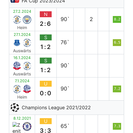
FA Cup 2023/2024
27.2.2024
N
90`
2
8.2
2:6
Heim
27.1.2024
S
76`
6.5
1:2
Auswärts
16.1.2024
S
90`
1:2
Auswärts
7.1.2024
U
90`
7.2
0:0
Heim
Champions League 2021/2022
8.12.2021
U
65`
7.3
3:3