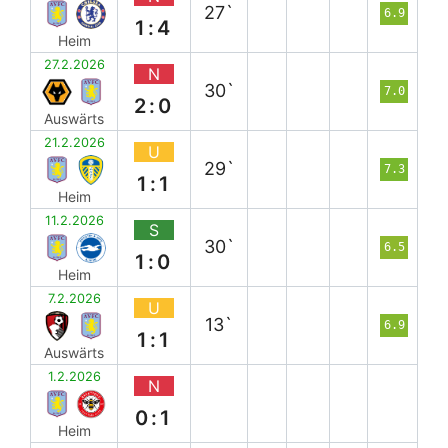
27`
6.9
1:4
Heim
27.2.2026
N
30`
7.0
2:0
Auswärts
21.2.2026
U
29`
7.3
1:1
Heim
11.2.2026
S
30`
6.5
1:0
Heim
7.2.2026
U
13`
6.9
1:1
Auswärts
1.2.2026
N
0:1
Heim