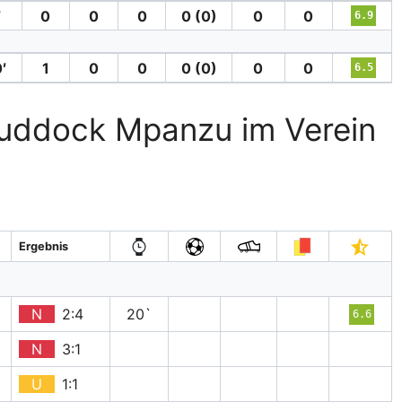
′
0
0
0
0 (0)
0
0
6.9
′
1
0
0
0 (0)
0
0
6.5
 Ruddock Mpanzu im Verein
Ergebnis
N
2:4
20`
6.6
N
3:1
U
1:1