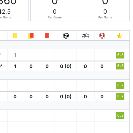
360
0
0
42.5
0
0
er Game
Per Game
Per Game
′
1
6.5
′
1
0
0
0 (0)
0
0
6.5
′
6.7
′
0
0
0
0 (0)
0
0
6.7
6.9