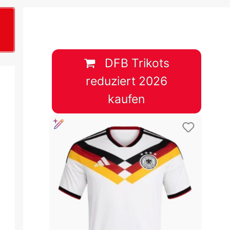
B
plan &
lplan &
DFB Trikots
reduziert 2026
lplan &
kaufen
 & Tabelle
 & Tabelle
 & Tabelle
 & Tabelle