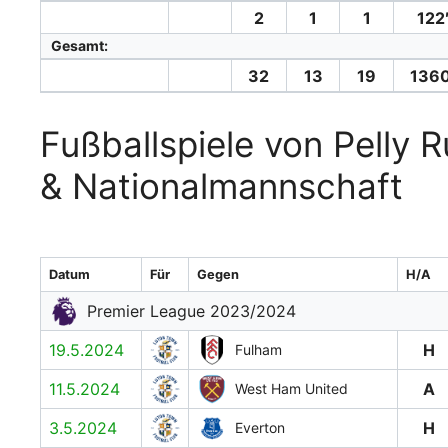
2
1
1
122
Gesamt:
32
13
19
1360
Fußballspiele von Pelly
& Nationalmannschaft
Datum
Für
Gegen
H/A
Premier League 2023/2024
19.5.2024
H
Fulham
11.5.2024
A
West Ham United
3.5.2024
H
Everton