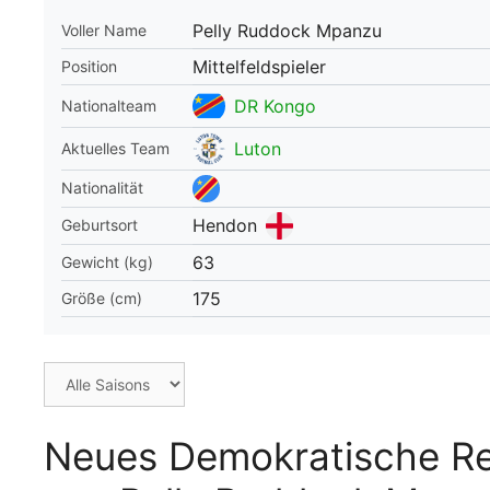
Pelly Ruddock Mpanzu
Voller Name
WM 2026 Spie
downloaden &
Mittelfeldspieler
Position
DR Kongo
Nationalteam
Luton
Aktuelles Team
Nationalität
Hendon
Geburtsort
63
Gewicht (kg)
175
Größe (cm)
Neues Demokratische Re