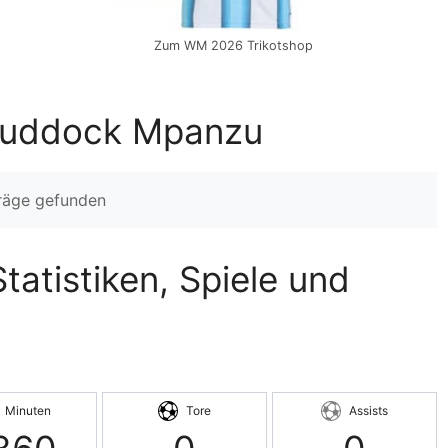
Zum WM 2026 Trikotshop
 Ruddock Mpanzu
träge gefunden
atistiken, Spiele und
Minuten
Tore
Assists