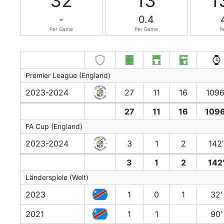
32
13
1
-
0.4
Per Game
Per Game
P
Premier League (England)
2023-2024
27
11
16
1096
27
11
16
1096
FA Cup (England)
2023-2024
3
1
2
142
3
1
2
142
Länderspiele (Welt)
2023
1
0
1
32′
2021
1
1
90′