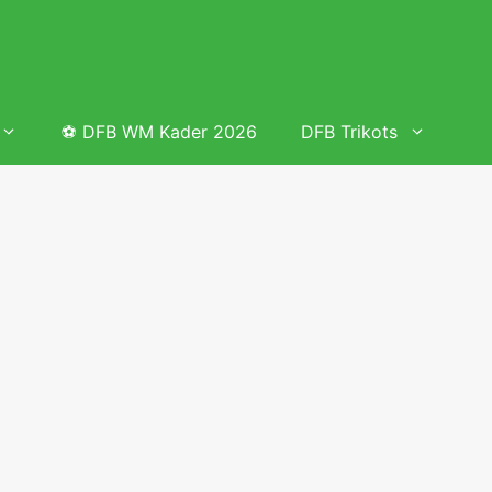
⚽ DFB WM Kader 2026
DFB Trikots
 & Tabelle
Frauenfußball heute
Deutschland Frauen Fußball Nationalmannschaft
 & Tabelle
Deutschland Frauen Länderspiele 2026 – DFB Spielplan
2026
lplan &
Deutschland Frauen Länderspiele 2025 – DFB Spielplan
2025
lplan &
Deutsche Frauen Nationalmannschaft DFB Kader 2025 &
Erfolge
elplan &