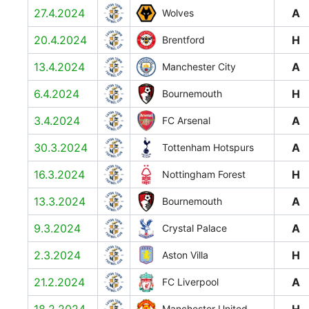
27.4.2024
A
Wolves
20.4.2024
H
Brentford
13.4.2024
A
Manchester City
6.4.2024
H
Bournemouth
3.4.2024
A
FC Arsenal
30.3.2024
A
Tottenham Hotspurs
16.3.2024
H
Nottingham Forest
13.3.2024
A
Bournemouth
9.3.2024
A
Crystal Palace
2.3.2024
H
Aston Villa
21.2.2024
A
FC Liverpool
Manchester United