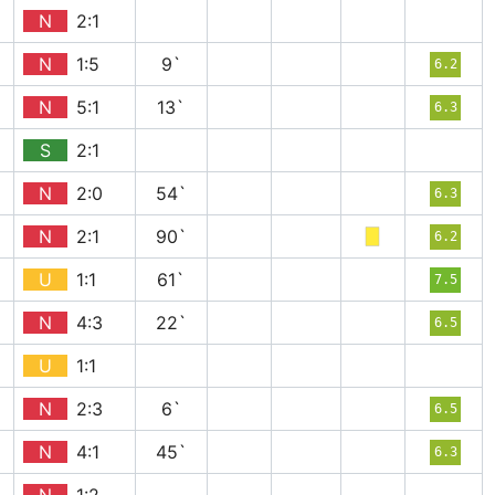
N
2:1
N
1:5
9`
6.2
N
5:1
13`
6.3
S
2:1
N
2:0
54`
6.3
N
2:1
90`
6.2
U
1:1
61`
7.5
N
4:3
22`
6.5
U
1:1
N
2:3
6`
6.5
N
4:1
45`
6.3