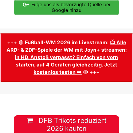
Füge uns als bevorzugte Quelle bei
Google hinzu
+++ 🔴
Fußball-WM 2026 im Livestream:
📺 Alle
ARD- & ZDF-Spiele der WM mit Joyn+ streamen:
in HD, Anstoß verpasst? Einfach von vorn
starten, auf 4 Geräten gleichzeitig. Jetzt
kostenlos testen ➡️
🔴 +++
DFB Trikots reduziert
2026 kaufen