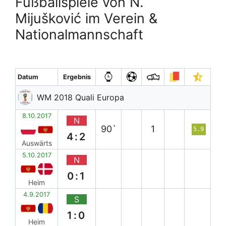
Fußballspiele von N.
Mijušković im Verein &
Nationalmannschaft
Datum
Ergebnis
WM 2018 Quali Europa
8.10.2017
N
90`
1
5.9
4:2
Auswärts
5.10.2017
N
0:1
Heim
4.9.2017
S
1:0
Heim