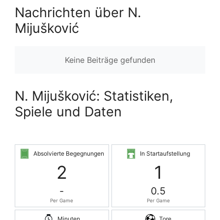
Nachrichten über N.
Mijušković
Keine Beiträge gefunden
N. Mijušković: Statistiken,
Spiele und Daten
Absolvierte Begegnungen
In Startaufstellung
2
1
-
0.5
Per Game
Per Game
Minuten
Tore