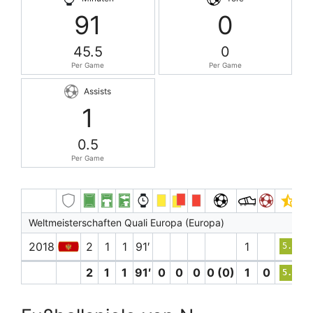
91
0
45.5
0
Per Game
Per Game
Assists
1
0.5
Per Game
Weltmeisterschaften Quali Europa (Europa)
2018
2
1
1
91′
1
5.9
2
1
1
91′
0
0
0
0 (0)
1
0
5.9