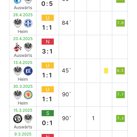
0:5
Auswärts
26.4.2025
U
84`
7.0
1:1
Heim
20.4.2025
N
3:1
Auswärts
13.4.2025
U
45`
6.5
1:1
Heim
30.3.2025
U
90`
7.7
1:1
Heim
15.3.2025
S
90`
1
7.3
0:1
Auswärts
9.3.2025
N