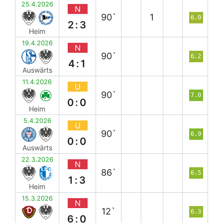
25.4.2026
N
90`
1
6.0
2:3
Heim
19.4.2026
N
90`
6.2
4:1
Auswärts
11.4.2026
U
90`
7.0
0:0
Heim
5.4.2026
U
90`
6.9
0:0
Auswärts
22.3.2026
N
86`
6.5
1:3
Heim
15.3.2026
N
12`
6.3
6:0