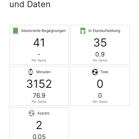
und Daten
Absolvierte Begegnungen
In Startaufstellung
41
35
-
0.9
Per Game
Per Game
Minuten
Tore
3152
0
76.9
0
Per Game
Per Game
Assists
2
0.05