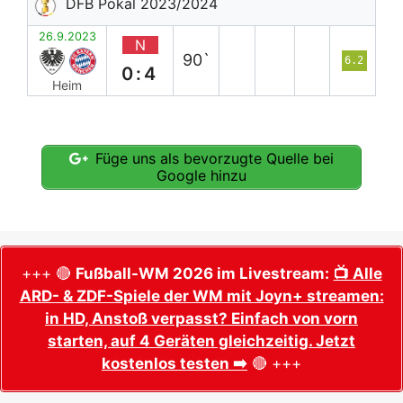
DFB Pokal 2023/2024
26.9.2023
N
90`
6.2
0:4
Heim
Füge uns als bevorzugte Quelle bei
Google hinzu
+++ 🔴
Fußball-WM 2026 im Livestream:
📺 Alle
ARD- & ZDF-Spiele der WM mit Joyn+ streamen:
in HD, Anstoß verpasst? Einfach von vorn
starten, auf 4 Geräten gleichzeitig. Jetzt
kostenlos testen ➡️
🔴 +++