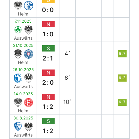
0:0
Heim
7.11.2025
N
1:0
Auswärts
31.10.2025
S
4`
6.7
2:1
Heim
26.10.2025
N
6`
6.2
2:0
Auswärts
14.9.2025
N
10`
6.7
1:2
Heim
30.8.2025
S
1:2
Auswärts