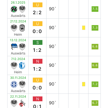
26.1.2025
U
90`
7.5
2:2
Auswärts
21.12.2024
U
90`
7.3
0:0
Heim
13.12.2024
S
90`
6.6
1:2
Auswärts
7.12.2024
N
90`
6.6
1:2
Heim
30.11.2024
U
90`
7.2
0:0
Auswärts
22.11.2024
N
90`
6.7
0:1