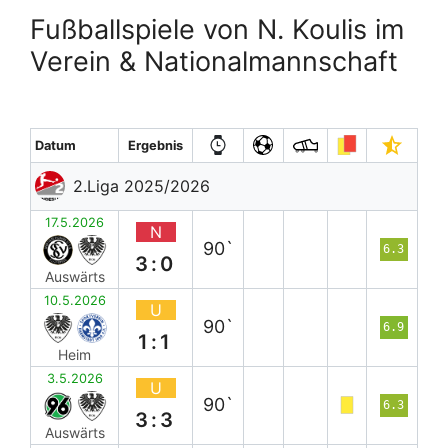
Fußballspiele von N. Koulis im
Verein & Nationalmannschaft
Datum
Ergebnis
2.Liga 2025/2026
17.5.2026
N
90`
6.3
3:0
Auswärts
10.5.2026
U
90`
6.9
1:1
Heim
3.5.2026
U
90`
6.3
3:3
Auswärts