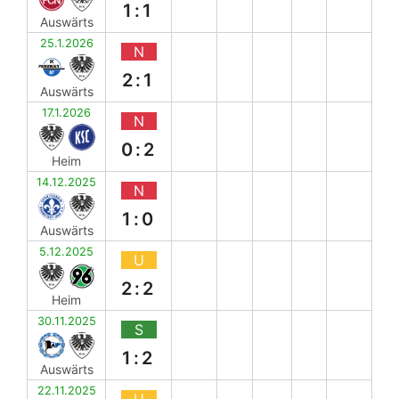
1:1
Auswärts
25.1.2026
N
2:1
Auswärts
17.1.2026
N
0:2
Heim
14.12.2025
N
1:0
Auswärts
5.12.2025
U
2:2
Heim
30.11.2025
S
1:2
Auswärts
22.11.2025
U