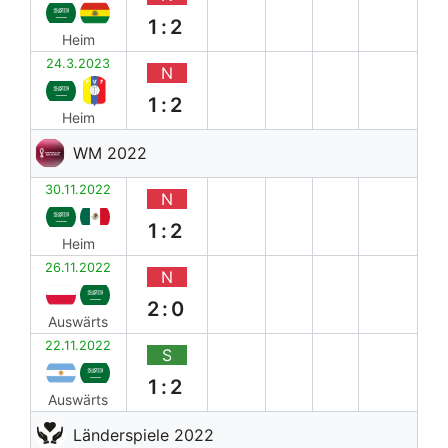
1:2
Heim
24.3.2023
N
1:2
Heim
WM 2022
30.11.2022
N
1:2
Heim
26.11.2022
N
2:0
Auswärts
22.11.2022
S
1:2
Auswärts
Länderspiele 2022