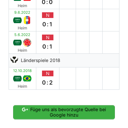
0:0
Heim
9.6.2022
N
0:1
Heim
5.6.2022
N
0:1
Heim
Länderspiele 2018
12.10.2018
N
0:2
Heim
Füge uns als bevorzugte Quelle bei
Google hinzu