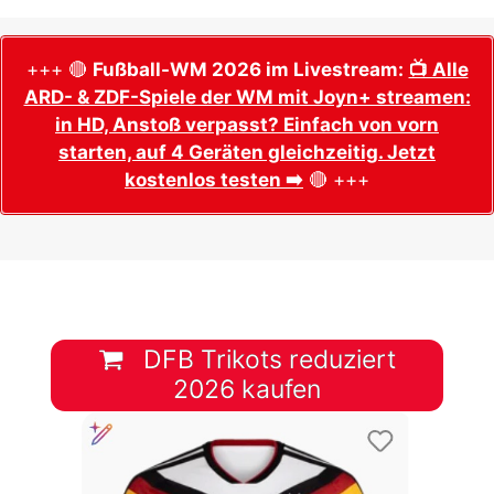
+++ 🔴
Fußball-WM 2026 im Livestream:
📺 Alle
ARD- & ZDF-Spiele der WM mit Joyn+ streamen:
in HD, Anstoß verpasst? Einfach von vorn
starten, auf 4 Geräten gleichzeitig. Jetzt
kostenlos testen ➡️
🔴 +++
DFB Trikots reduziert
2026 kaufen