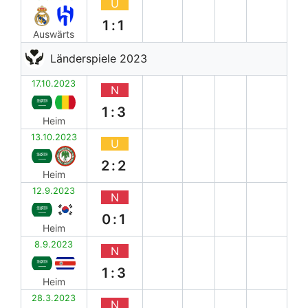
U
1:1
Auswärts
Länderspiele 2023
17.10.2023
N
1:3
Heim
13.10.2023
U
2:2
Heim
12.9.2023
N
0:1
Heim
8.9.2023
N
1:3
Heim
28.3.2023
N