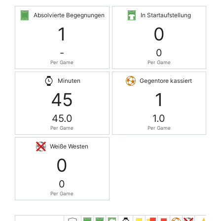
Absolvierte Begegnungen
In Startaufstellung
1
0
-
0
Per Game
Per Game
Minuten
Gegentore kassiert
45
1
45.0
1.0
Per Game
Per Game
Weiße Westen
0
0
Per Game