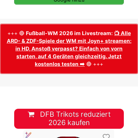
+++ 🔴
Fußball-WM 2026 im Livestream:
📺 Alle
ARD- & ZDF-Spiele der WM mit Joyn+ streamen:
in HD, Anstoß verpasst? Einfach von vorn
starten, auf 4 Geräten gleichzeitig. Jetzt
kostenlos testen ➡️
🔴 +++
DFB Trikots reduziert
2026 kaufen