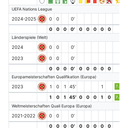
UEFA Nations League
2024-2025
0
0
0′
0
0
0
0′
0
0
0
0
0
Länderspiele (Welt)
2024
0
0
0′
2023
0
0
0′
0
0
0
0′
0
0
0
0
0
Europameisterschaften Qualifikation (Europa)
2023
1
0
1
45′
1
7.3
1
0
1
45′
0
0
0
1
0
7.3
Weltmeisterschaften Quali Europa (Europa)
2021-2022
0
0
0′
0
0
0
0′
0
0
0
0
0