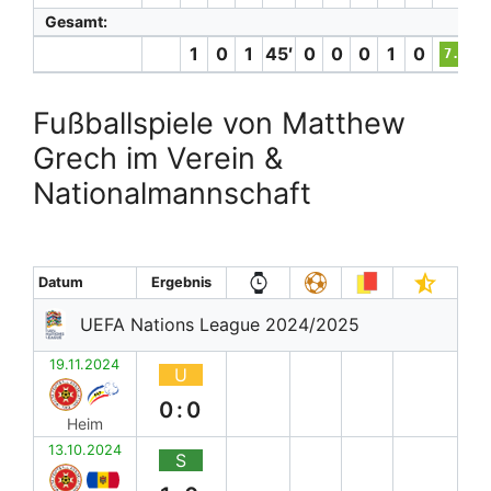
Gesamt:
1
0
1
45′
0
0
0
1
0
7.3
Fußballspiele von Matthew
Grech im Verein &
Nationalmannschaft
Datum
Ergebnis
UEFA Nations League 2024/2025
19.11.2024
U
0:0
Heim
13.10.2024
S