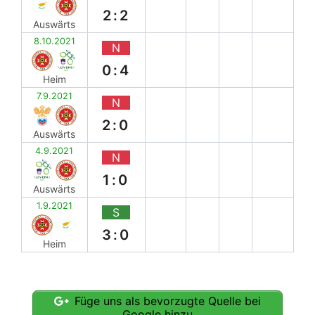
2:2
Auswärts
8.10.2021
N
0:4
Heim
7.9.2021
N
2:0
Auswärts
4.9.2021
N
1:0
Auswärts
1.9.2021
S
3:0
Heim
Füge uns als bevorzugte Quelle bei
Google hinzu