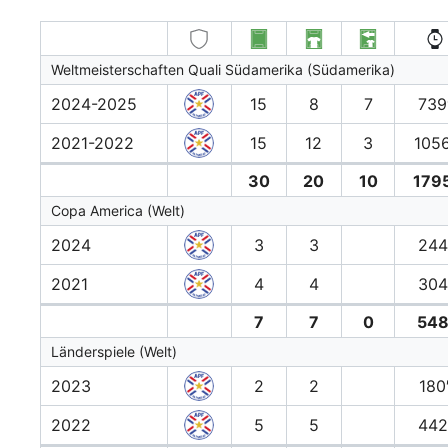
Weltmeisterschaften Quali Südamerika (Südamerika)
2024-2025
15
8
7
739
2021-2022
15
12
3
1056
30
20
10
1795
Copa America (Welt)
2024
3
3
244
2021
4
4
304
7
7
0
548
Länderspiele (Welt)
2023
2
2
180
2022
5
5
442