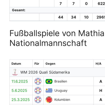
7
7
0
622
Gesamt:
44
34
10
296
Fußballspiele von Mathias
Nationalmannschaft
Datum
Für
Gegen
H/A
WM 2026 Quali Südamerika
11.6.2025
A
Brasilien
5.6.2025
H
Uruguay
25.3.2025
A
Kolumbien