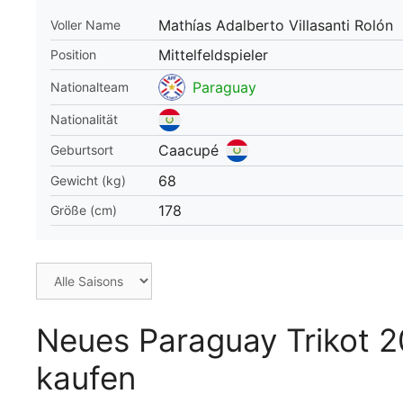
Mathías Adalberto Villasanti Rolón
Voller Name
WM 2026 Spie
downloaden &
Mittelfeldspieler
Position
Paraguay
Nationalteam
Nationalität
Caacupé
Geburtsort
68
Gewicht (kg)
178
Größe (cm)
Neues Paraguay Trikot 2
kaufen