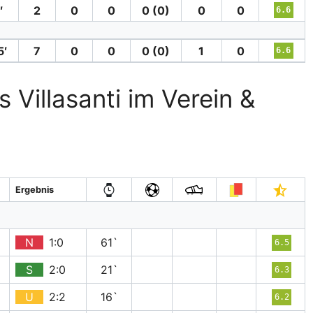
′
2
0
0
0 (0)
0
0
6.6
5′
7
0
0
0 (0)
1
0
6.6
 Villasanti im Verein &
Ergebnis
N
1:0
61`
6.5
S
2:0
21`
6.3
U
2:2
16`
6.2