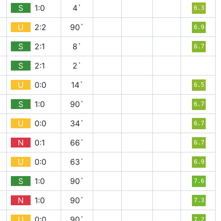
S
1:0
4`
6.3
U
2:2
90`
6.9
S
2:1
8`
6.7
S
2:1
2`
U
0:0
14`
6.5
S
1:0
90`
6.7
U
0:0
34`
6.7
N
0:1
66`
6.7
U
0:0
63`
6.9
S
1:0
90`
7.6
N
1:0
90`
7.3
U
0:0
90`
7.2