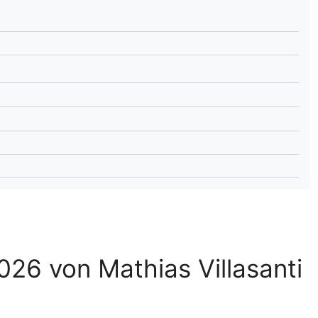
lplan Excel – kostenlos
 automatisch ausfüllen
026 von Mathias Villasanti