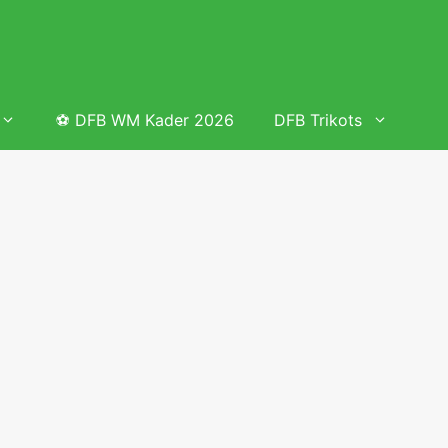
⚽ DFB WM Kader 2026
DFB Trikots
 & Tabelle
Frauenfußball heute
Deutschland Frauen Fußball Nationalmannschaft
 & Tabelle
Deutschland Frauen Länderspiele 2026 – DFB Spielplan
2026
lplan &
Deutschland Frauen Länderspiele 2025 – DFB Spielplan
2025
lplan &
Deutsche Frauen Nationalmannschaft DFB Kader 2025 &
Erfolge
elplan &