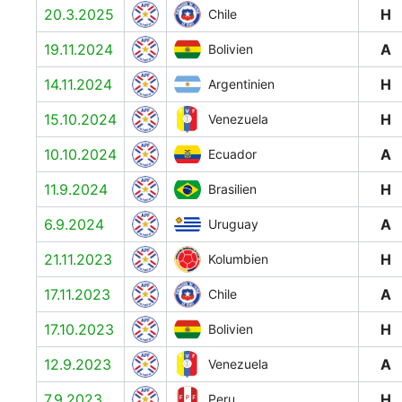
20.3.2025
H
Chile
19.11.2024
A
Bolivien
14.11.2024
H
Argentinien
15.10.2024
H
Venezuela
10.10.2024
A
Ecuador
11.9.2024
H
Brasilien
6.9.2024
A
Uruguay
21.11.2023
H
Kolumbien
17.11.2023
A
Chile
17.10.2023
H
Bolivien
12.9.2023
A
Venezuela
7.9.2023
H
Peru