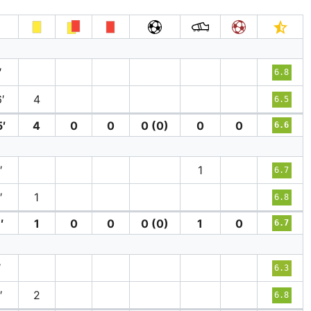
′
6.8
′
4
6.5
′
4
0
0
0 (0)
0
0
6.6
′
1
6.7
′
1
6.8
′
1
0
0
0 (0)
1
0
6.7
′
6.3
′
2
6.8