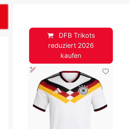
B
plan &
lplan &
DFB Trikots
reduziert 2026
lplan &
kaufen
 & Tabelle
 & Tabelle
 & Tabelle
 & Tabelle