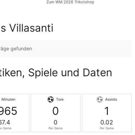
Zum WM 2026 Trikotshop
 Villasanti
träge gefunden
stiken, Spiele und Daten
Minuten
Tore
Assists
965
0
1
67.4
0
0.02
er Game
Per Game
Per Game