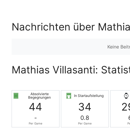
Nachrichten über Mathias
Keine Bei
Mathias Villasanti: Stati
Absolvierte
In Startaufstellung
Begegnungen
44
34
2
-
0.8
Per Game
Per Game
P