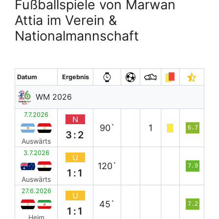
Fußballspiele von Marwan
Attia im Verein &
Nationalmannschaft
Datum
Ergebnis
WM 2026
7.7.2026
N
90`
1
6.7
3:2
Auswärts
3.7.2026
U
120`
7.9
1:1
Auswärts
27.6.2026
U
45`
7.2
1:1
Heim