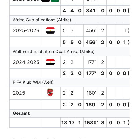
4
4
0
341′
0
0
0
0 (0)
Africa Cup of nations (Afrika)
2025-2026
5
5
456′
2
1 (0)
5
5
0
456′
2
0
0
1 (0)
Weltmeisterschaften Quali Afrika (Afrika)
2024-2025
2
2
177′
2
2
2
0
177′
2
0
0
0 (0)
FIFA Klub WM (Welt)
2025
2
2
180′
2
2
2
0
180′
2
0
0
0 (0)
Gesamt:
18
17
1
1589′
8
0
0
1 (0)