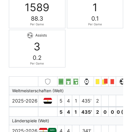
1589
1
88.3
0.1
Per Game
Per Game
Assists
3
0.2
Per Game
Weltmeisterschaften (Welt)
2025-2026
5
4
1
435′
2
5
4
1
435′
2
0
0
0 (0)
Länderspiele (Welt)
2025-2026
4
4
341′