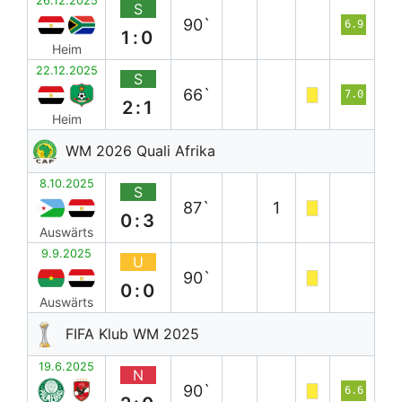
26.12.2025
S
90`
6.9
1:0
Heim
22.12.2025
S
66`
7.0
2:1
Heim
WM 2026 Quali Afrika
8.10.2025
S
87`
1
0:3
Auswärts
9.9.2025
U
90`
0:0
Auswärts
FIFA Klub WM 2025
19.6.2025
N
90`
6.6