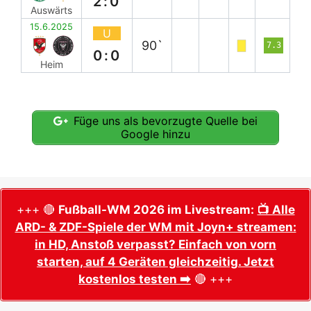
2:0
Auswärts
15.6.2025
U
90`
7.3
0:0
Heim
Füge uns als bevorzugte Quelle bei
Google hinzu
+++ 🔴
Fußball-WM 2026 im Livestream:
📺 Alle
ARD- & ZDF-Spiele der WM mit Joyn+ streamen:
in HD, Anstoß verpasst? Einfach von vorn
starten, auf 4 Geräten gleichzeitig. Jetzt
kostenlos testen ➡️
🔴 +++