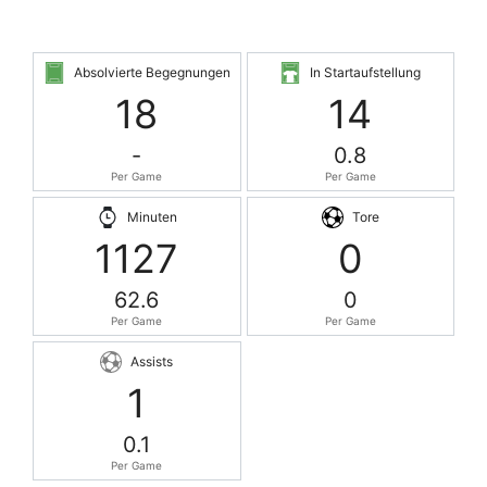
Absolvierte Begegnungen
In Startaufstellung
18
14
-
0.8
Per Game
Per Game
Minuten
Tore
1127
0
62.6
0
Per Game
Per Game
Assists
1
0.1
Per Game