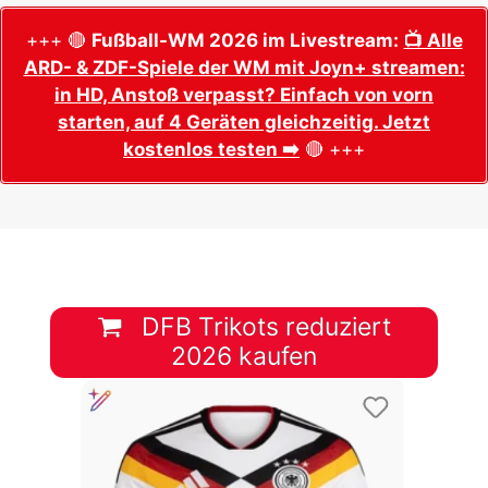
+++ 🔴
Fußball-WM 2026 im Livestream:
📺 Alle
ARD- & ZDF-Spiele der WM mit Joyn+ streamen:
in HD, Anstoß verpasst? Einfach von vorn
starten, auf 4 Geräten gleichzeitig. Jetzt
kostenlos testen ➡️
🔴 +++
DFB Trikots reduziert
2026 kaufen