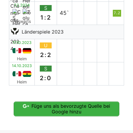
7.2.2024
S
45`
7.2
1:2
Auswärts
Länderspiele 2023
17.10.2023
U
2:2
Heim
14.10.2023
S
2:0
Heim
Füge uns als bevorzugte Quelle bei
Google hinzu