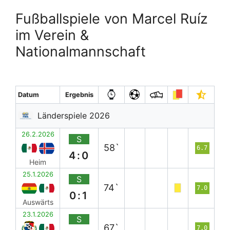
Fußballspiele von Marcel Ruíz
im Verein &
Nationalmannschaft
Datum
Ergebnis
Länderspiele 2026
26.2.2026
S
58`
6.7
4:0
Heim
25.1.2026
S
74`
7.0
0:1
Auswärts
23.1.2026
S
67`
7.0