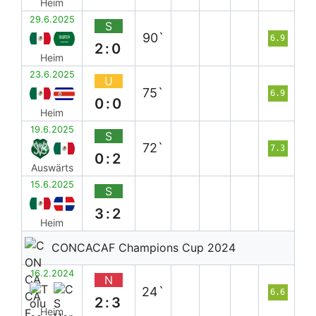
Heim
29.6.2025
S
90`
6.9
2:0
Heim
23.6.2025
U
75`
6.9
0:0
Heim
19.6.2025
S
72`
7.3
0:2
Auswärts
15.6.2025
S
3:2
Heim
CONCACAF Champions Cup 2024
16.2.2024
N
24`
6.6
2:3
Heim