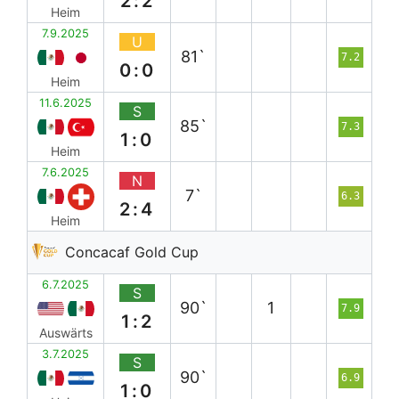
2:2
Heim
7.9.2025
U
81`
7.2
0:0
Heim
11.6.2025
S
85`
7.3
1:0
Heim
7.6.2025
N
7`
6.3
2:4
Heim
Concacaf Gold Cup
6.7.2025
S
90`
1
7.9
1:2
Auswärts
3.7.2025
S
90`
6.9
1:0