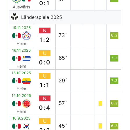
0:1
Auswärts
Länderspiele 2025
19.11.2025
N
73`
6.3
1:2
Heim
16.11.2025
U
65`
7.2
0:0
Heim
15.10.2025
U
29`
7.2
1:1
Heim
12.10.2025
N
57`
6.3
0:4
Heim
10.9.2025
U
45`
6.3