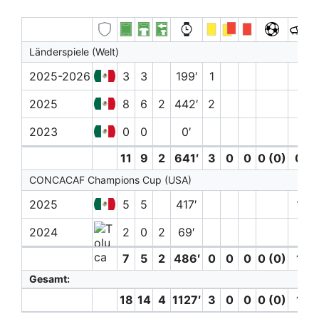
Länderspiele (Welt)
2025-2026
3
3
199′
1
2025
8
6
2
442′
2
2023
0
0
0′
11
9
2
641′
3
0
0
0 (0)
0
CONCACAF Champions Cup (USA)
2025
5
5
417′
1
2024
2
0
2
69′
7
5
2
486′
0
0
0
0 (0)
1
Gesamt:
18
14
4
1127′
3
0
0
0 (0)
1