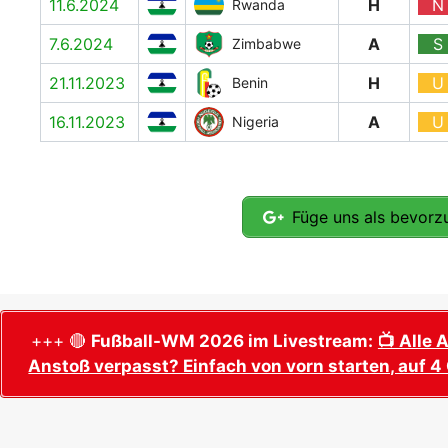
11.6.2024
H
N
Rwanda
7.6.2024
A
S
Zimbabwe
21.11.2023
H
U
Benin
16.11.2023
A
U
Nigeria
Füge uns als bevorzu
+++ 🔴
Fußball-WM 2026 im Livestream:
📺 Alle 
Anstoß verpasst? Einfach von vorn starten, auf 4 