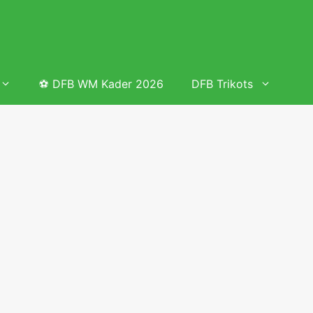
⚽ DFB WM Kader 2026
DFB Trikots
 & Tabelle
Frauenfußball heute
Deutschland Frauen Fußball Nationalmannschaft
 & Tabelle
Deutschland Frauen Länderspiele 2026 – DFB Spielplan
2026
lplan &
Deutschland Frauen Länderspiele 2025 – DFB Spielplan
2025
lplan &
Deutsche Frauen Nationalmannschaft DFB Kader 2025 &
Erfolge
elplan &