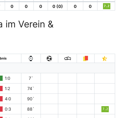
′
0
0
0
0 (0)
0
0
7.2
a im Verein &
bnis
1:0
7`
1:2
74`
4:0
90`
0:3
88`
7.2