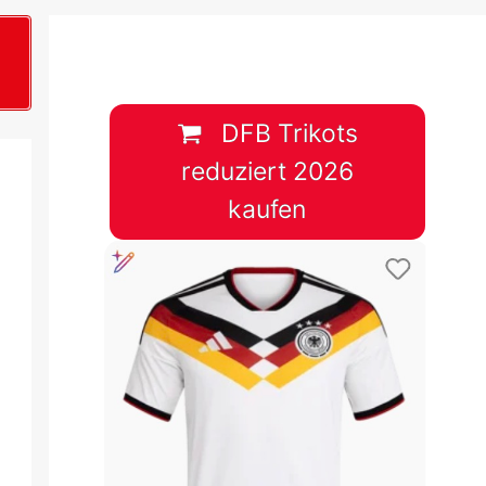
B
plan &
lplan &
DFB Trikots
reduziert 2026
lplan &
kaufen
 & Tabelle
 & Tabelle
 & Tabelle
 & Tabelle