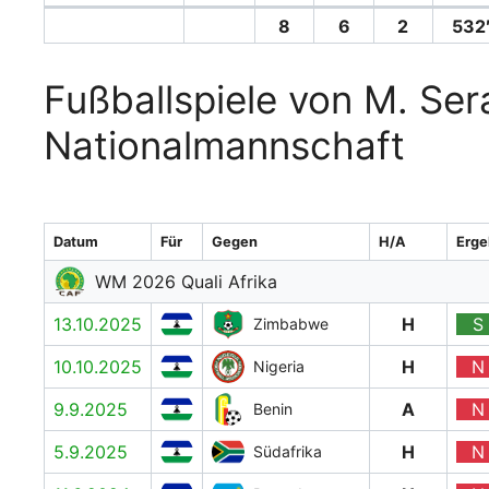
8
6
2
532
Fußballspiele von M. Ser
Nationalmannschaft
Datum
Für
Gegen
H/A
Erge
WM 2026 Quali Afrika
13.10.2025
H
S
Zimbabwe
10.10.2025
H
N
Nigeria
9.9.2025
A
N
Benin
5.9.2025
H
N
Südafrika