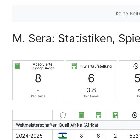
Keine Bei
M. Sera: Statistiken, Spi
Absolvierte
In Startaufstellung
Begegnungen
8
6
-
0.8
Per Game
Per Game
P
Weltmeisterschaften Quali Afrika (Afrika)
2024-2025
8
6
2
532