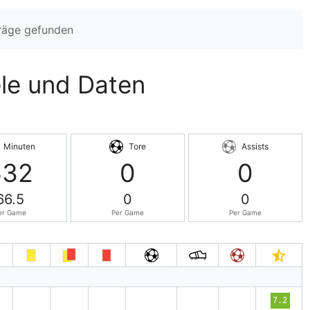
träge gefunden
ele und Daten
Minuten
Tore
Assists
532
0
0
66.5
0
0
er Game
Per Game
Per Game
′
7.2