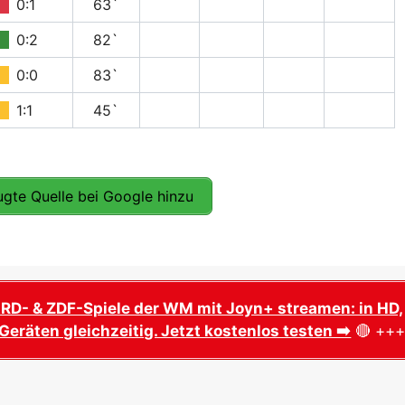
0:1
63`
0:2
82`
0:0
83`
1:1
45`
gte Quelle bei Google hinzu
ARD- & ZDF-Spiele der WM mit Joyn+ streamen: in HD,
Geräten gleichzeitig. Jetzt kostenlos testen ➡️
🔴 ++