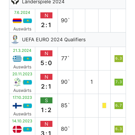
Länderspiele 2024
7.6.2024
N
90`
2:1
Auswärts
UEFA EURO 2024 Qualifiers
21.3.2024
N
77`
6.3
5:0
Auswärts
20.11.2023
N
90`
1
7.3
2:1
Auswärts
17.10.2023
S
85`
6.7
1:2
Auswärts
14.10.2023
N
80`
6.3
3:1