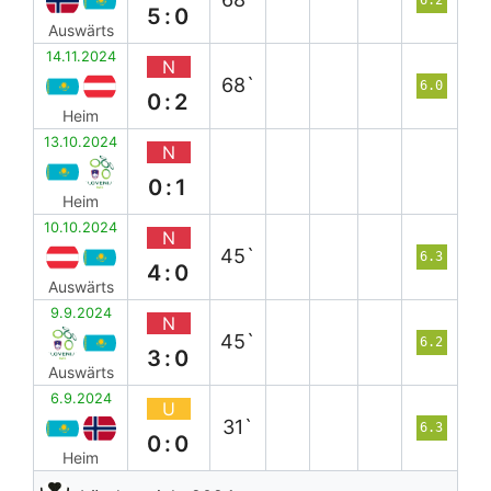
5:0
Auswärts
14.11.2024
N
68`
6.0
0:2
Heim
13.10.2024
N
0:1
Heim
10.10.2024
N
45`
6.3
4:0
Auswärts
9.9.2024
N
45`
6.2
3:0
Auswärts
6.9.2024
U
31`
6.3
0:0
Heim