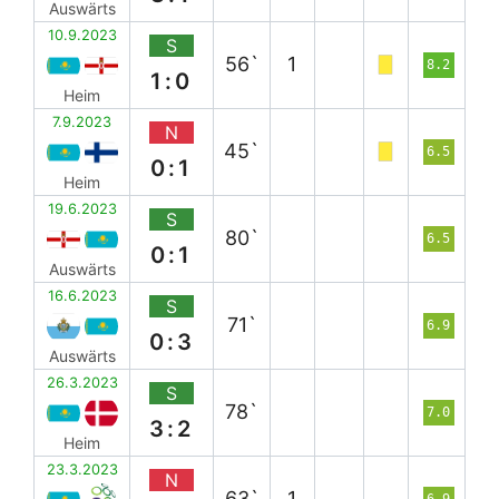
Auswärts
10.9.2023
S
56`
1
8.2
1:0
Heim
7.9.2023
N
45`
6.5
0:1
Heim
19.6.2023
S
80`
6.5
0:1
Auswärts
16.6.2023
S
71`
6.9
0:3
Auswärts
26.3.2023
S
78`
7.0
3:2
Heim
23.3.2023
N
63`
1
6.9