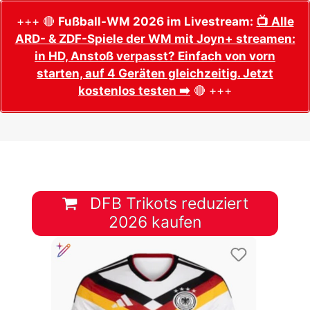
+++ 🔴
Fußball-WM 2026 im Livestream:
📺 Alle
ARD- & ZDF-Spiele der WM mit Joyn+ streamen:
in HD, Anstoß verpasst? Einfach von vorn
starten, auf 4 Geräten gleichzeitig. Jetzt
kostenlos testen ➡️
🔴 +++
DFB Trikots reduziert
2026 kaufen