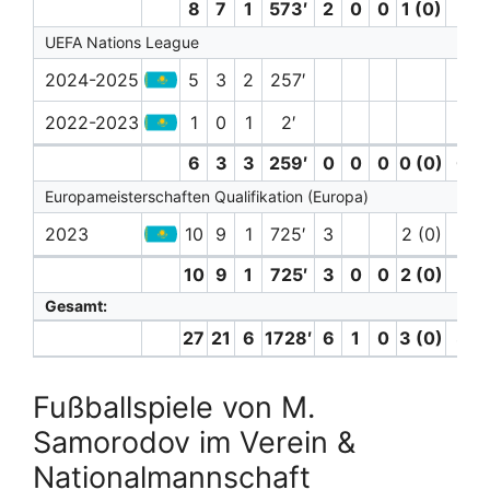
8
7
1
573′
2
0
0
1 (0)
1
UEFA Nations League
2024-2025
5
3
2
257′
2022-2023
1
0
1
2′
6
3
3
259′
0
0
0
0 (0)
0
Europameisterschaften Qualifikation (Europa)
2023
10
9
1
725′
3
2 (0)
1
10
9
1
725′
3
0
0
2 (0)
1
Gesamt:
27
21
6
1728′
6
1
0
3 (0)
3
Fußballspiele von M.
Samorodov im Verein &
Nationalmannschaft