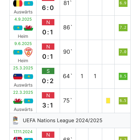
81`
6.9
6:0
Auswärts
4.9.2025
N
86`
7.2
0:1
Heim
9.6.2025
N
90`
7.0
0:1
Heim
25.3.2025
S
64`
1
1
8.5
0:2
Auswärts
22.3.2025
N
75`
6.5
3:1
Auswärts
UEFA Nations League 2024/2025
17.11.2024
N
68`
6.2