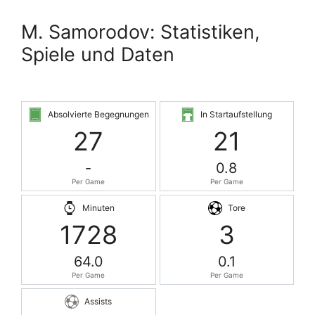
M. Samorodov: Statistiken,
Spiele und Daten
Absolvierte Begegnungen
In Startaufstellung
27
21
-
0.8
Per Game
Per Game
Minuten
Tore
1728
3
64.0
0.1
Per Game
Per Game
Assists