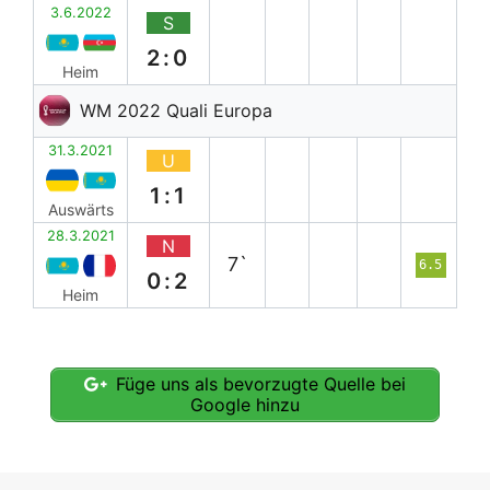
3.6.2022
S
2:0
Heim
WM 2022 Quali Europa
31.3.2021
U
1:1
Auswärts
28.3.2021
N
7`
6.5
0:2
Heim
Füge uns als bevorzugte Quelle bei
Google hinzu