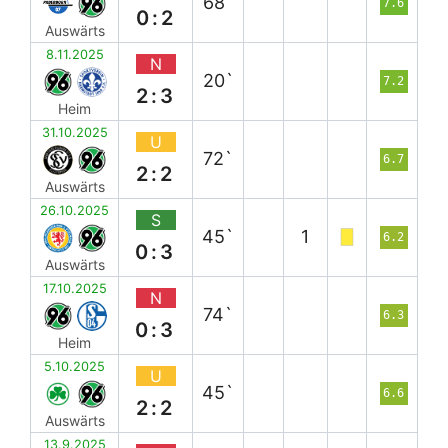
68`
7.6
0:2
Auswärts
8.11.2025
N
20`
7.2
2:3
Heim
31.10.2025
U
72`
6.7
2:2
Auswärts
26.10.2025
S
45`
1
6.2
0:3
Auswärts
17.10.2025
N
74`
6.3
0:3
Heim
5.10.2025
U
45`
6.6
2:2
Auswärts
13.9.2025