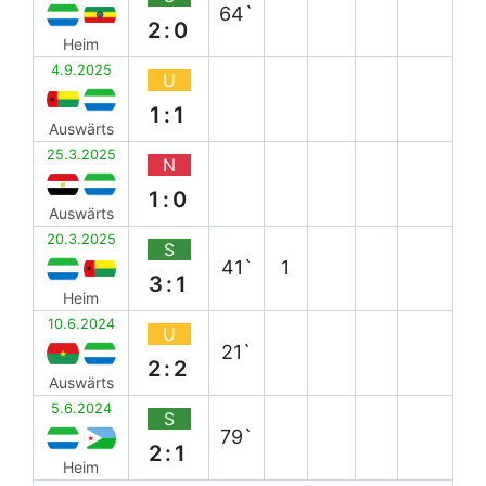
64`
2:0
Heim
4.9.2025
U
1:1
Auswärts
25.3.2025
N
1:0
Auswärts
20.3.2025
S
41`
1
3:1
Heim
10.6.2024
U
21`
2:2
Auswärts
5.6.2024
S
79`
2:1
Heim