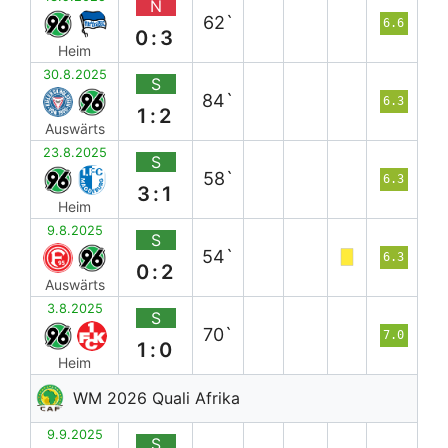
N
62`
6.6
0:3
Heim
30.8.2025
S
84`
6.3
1:2
Auswärts
23.8.2025
S
58`
6.3
3:1
Heim
9.8.2025
S
54`
6.3
0:2
Auswärts
3.8.2025
S
70`
7.0
1:0
Heim
WM 2026 Quali Afrika
9.9.2025
S