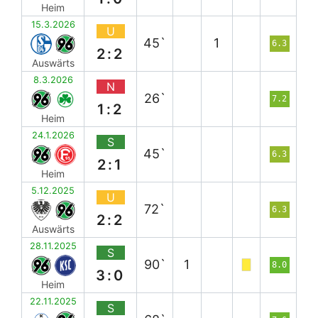
Heim
15.3.2026
U
45`
1
6.3
2:2
Auswärts
8.3.2026
N
26`
7.2
1:2
Heim
24.1.2026
S
45`
6.3
2:1
Heim
5.12.2025
U
72`
6.3
2:2
Auswärts
28.11.2025
S
90`
1
8.0
3:0
Heim
22.11.2025
S