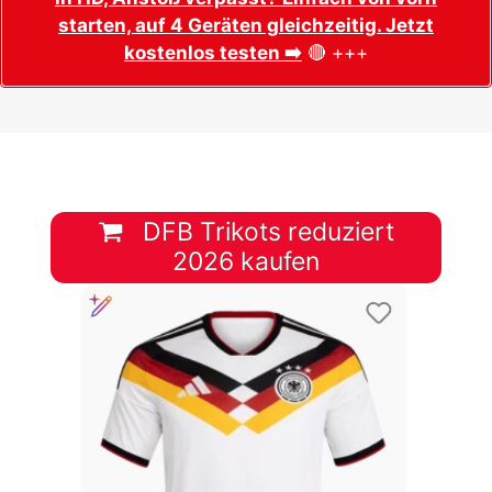
starten, auf 4 Geräten gleichzeitig. Jetzt
kostenlos testen ➡️
🔴 +++
DFB Trikots reduziert
2026 kaufen