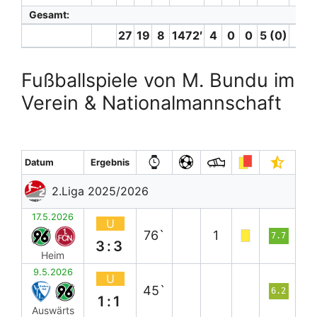
Gesamt:
27
19
8
1472′
4
0
0
5 (0)
5
Fußballspiele von M. Bundu im
Verein & Nationalmannschaft
Datum
Ergebnis
2.Liga 2025/2026
17.5.2026
U
76`
1
7.7
3:3
Heim
9.5.2026
U
45`
6.2
1:1
Auswärts