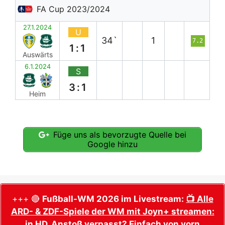
FA Cup 2023/2024
27.1.2024
U
34`
1
7.2
1:1
Auswärts
6.1.2024
S
3:1
Heim
Füge uns als bevorzugte Quelle bei
Google hinzu
+++ 🔴
Fußball-WM 2026 im Livestream:
📺 Alle
ARD- & ZDF-Spiele der WM mit Joyn+ streamen:
in HD, Anstoß verpasst? Einfach von vorn