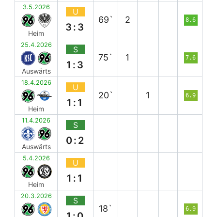
3.5.2026
U
69`
2
8.6
3:3
Heim
25.4.2026
S
75`
1
7.6
1:3
Auswärts
18.4.2026
U
20`
1
6.9
1:1
Heim
11.4.2026
S
0:2
Auswärts
5.4.2026
U
1:1
Heim
20.3.2026
S
18`
6.9
1:0