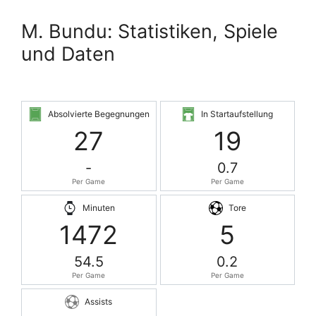
M. Bundu: Statistiken, Spiele
und Daten
Absolvierte Begegnungen
In Startaufstellung
27
19
-
0.7
Per Game
Per Game
Minuten
Tore
1472
5
54.5
0.2
Per Game
Per Game
Assists