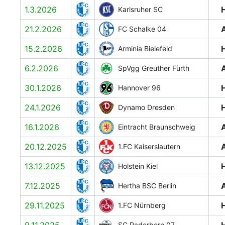
1.3.2026
Karlsruher SC
21.2.2026
FC Schalke 04
15.2.2026
Arminia Bielefeld
6.2.2026
SpVgg Greuther Fürth
30.1.2026
Hannover 96
24.1.2026
Dynamo Dresden
16.1.2026
Eintracht Braunschweig
20.12.2025
1.FC Kaiserslautern
13.12.2025
Holstein Kiel
7.12.2025
Hertha BSC Berlin
29.11.2025
1.FC Nürnberg
SC Paderborn 07