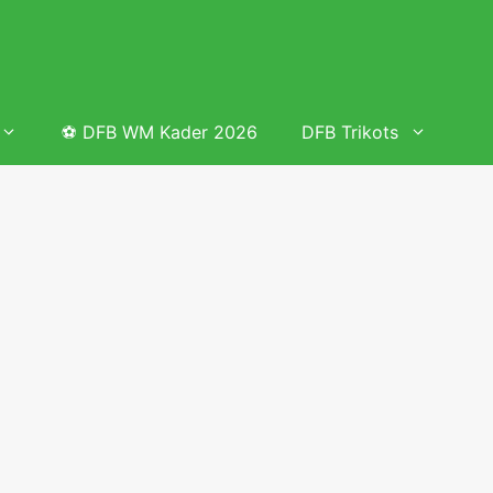
⚽ DFB WM Kader 2026
DFB Trikots
 & Tabelle
Frauenfußball heute
Deutschland Frauen Fußball Nationalmannschaft
 & Tabelle
Deutschland Frauen Länderspiele 2026 – DFB Spielplan
2026
lplan &
Deutschland Frauen Länderspiele 2025 – DFB Spielplan
2025
lplan &
Deutsche Frauen Nationalmannschaft DFB Kader 2025 &
Erfolge
elplan &