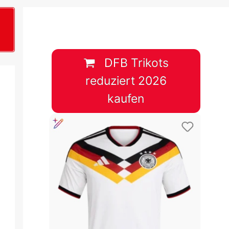
B
plan &
lplan &
DFB Trikots
reduziert 2026
lplan &
kaufen
 & Tabelle
 & Tabelle
 & Tabelle
 & Tabelle