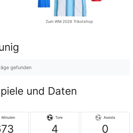
Zum WM 2026 Trikotshop
unig
träge gefunden
Spiele und Daten
Minuten
Tore
Assists
673
4
0