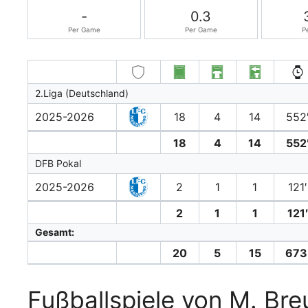
-
0.3
Per Game
Per Game
P
2.Liga (Deutschland)
2025-2026
18
4
14
552
18
4
14
552
DFB Pokal
2025-2026
2
1
1
121′
2
1
1
121
Gesamt:
20
5
15
673
Fußballspiele von M. Bre