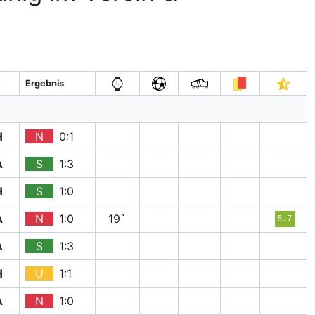
A
Ergebnis
H
N
0:1
A
S
1:3
H
S
1:0
A
N
1:0
19`
6.7
A
S
1:3
H
U
1:1
A
N
1:0