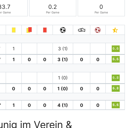
33.7
0.2
0
er Game
Per Game
Per Game
′
1
3 (1)
6.6
′
1
0
0
3 (1)
0
0
6.6
1 (0)
6.8
′
0
0
0
1 (0)
0
0
6.8
′
1
0
0
4 (1)
0
0
6.6
unig im Verein &