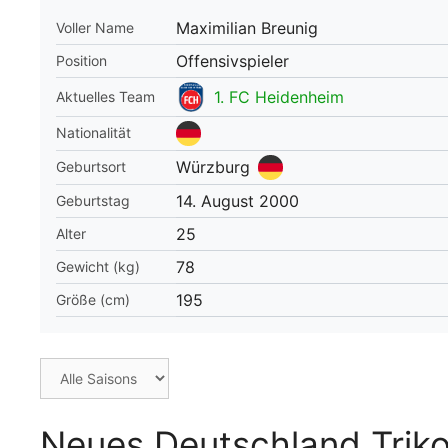
Maximilian Breunig
Voller Name
WM 2026 Spie
downloaden &
Offensivspieler
Position
1. FC Heidenheim
Aktuelles Team
Nationalität
Würzburg
Geburtsort
14. August 2000
Geburtstag
25
Alter
78
Gewicht (kg)
195
Größe (cm)
Neues Deutschland Triko