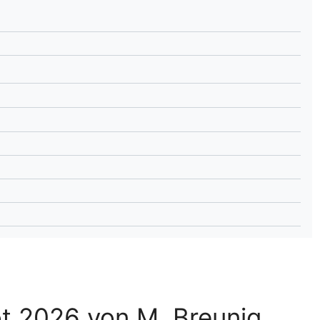
lplan Excel – kostenlos
 automatisch ausfüllen
t 2026 von M. Breunig