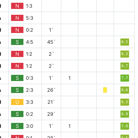
H
N
1:3
A
N
5:3
H
N
0:2
1`
A
S
4:5
45`
6.5
H
N
1:2
2`
6.3
H
N
1:2
2`
6.7
A
S
0:3
1`
1
7.7
A
S
2:3
26`
6.6
H
U
3:3
21`
6.3
A
S
0:2
29`
6.9
H
S
3:0
1`
1
7.0
6.5