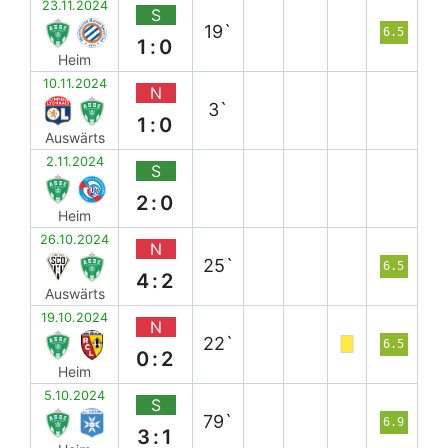
23.11.2024
S
19`
6.5
1:0
Heim
10.11.2024
N
3`
1:0
Auswärts
2.11.2024
S
2:0
Heim
26.10.2024
N
25`
6.5
4:2
Auswärts
19.10.2024
N
22`
6.5
0:2
Heim
5.10.2024
S
79`
6.9
3:1