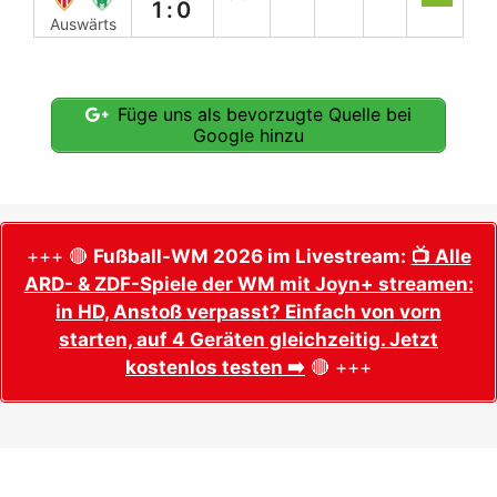
1:0
Auswärts
Füge uns als bevorzugte Quelle bei
Google hinzu
+++ 🔴
Fußball-WM 2026 im Livestream:
📺 Alle
ARD- & ZDF-Spiele der WM mit Joyn+ streamen:
in HD, Anstoß verpasst? Einfach von vorn
starten, auf 4 Geräten gleichzeitig. Jetzt
kostenlos testen ➡️
🔴 +++