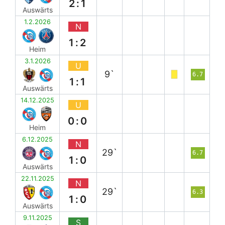
2:1
Auswärts
1.2.2026
N
1:2
Heim
3.1.2026
U
9`
6.7
1:1
Auswärts
14.12.2025
U
0:0
Heim
6.12.2025
N
29`
6.7
1:0
Auswärts
22.11.2025
N
29`
6.3
1:0
Auswärts
9.11.2025
S