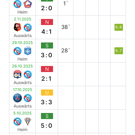
1`
2:0
Heim
2.11.2025
N
38`
6.6
4:1
Auswärts
29.10.2025
S
28`
6.7
3:0
Heim
26.10.2025
N
2:1
Auswärts
17.10.2025
U
3:3
Auswärts
5.10.2025
S
5:0
Heim