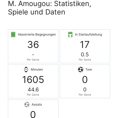
M. Amougou: Statistiken,
Spiele und Daten
Absolvierte Begegnungen
In Startaufstellung
36
17
-
0.5
Per Game
Per Game
Minuten
Tore
1605
0
44.6
0
Per Game
Per Game
Assists
0