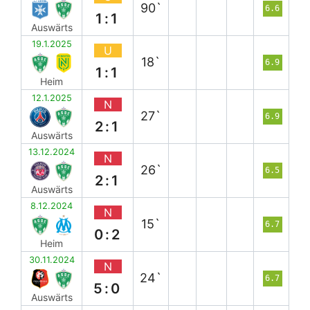
90`
6.6
1:1
Auswärts
19.1.2025
U
18`
6.9
1:1
Heim
12.1.2025
N
27`
6.9
2:1
Auswärts
13.12.2024
N
26`
6.5
2:1
Auswärts
8.12.2024
N
15`
6.7
0:2
Heim
30.11.2024
N
24`
6.7
5:0
Auswärts