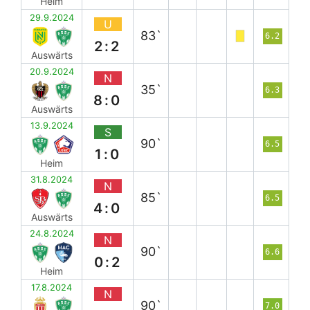
Heim
29.9.2024
U
83`
6.2
2:2
Auswärts
20.9.2024
N
35`
6.3
8:0
Auswärts
13.9.2024
S
90`
6.5
1:0
Heim
31.8.2024
N
85`
6.5
4:0
Auswärts
24.8.2024
N
90`
6.6
0:2
Heim
17.8.2024
N
90`
7.0