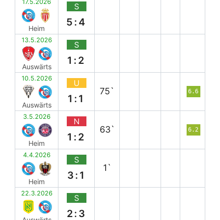
17.5.2026
S
5:4
Heim
13.5.2026
S
1:2
Auswärts
10.5.2026
U
75`
6.6
1:1
Auswärts
3.5.2026
N
63`
6.2
1:2
Heim
4.4.2026
S
1`
3:1
Heim
22.3.2026
S
2:3
Auswärts