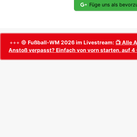
Füge uns als bevorzu
+++ 🔴
Fußball-WM 2026 im Livestream:
📺 Alle 
Anstoß verpasst? Einfach von vorn starten, auf 4 