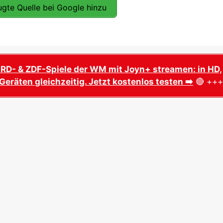
gte Quelle bei Google hinzu
ARD- & ZDF-Spiele der WM mit Joyn+ streamen: in HD,
Geräten gleichzeitig. Jetzt kostenlos testen ➡️
🔴 ++