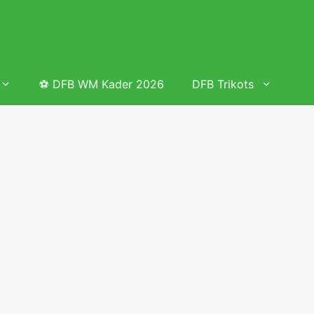
⚽ DFB WM Kader 2026
DFB Trikots
 & Tabelle
Frauenfußball heute
Deutschland Frauen Fußball Nationalmannschaft
 & Tabelle
Deutschland Frauen Länderspiele 2026 – DFB Spielplan
2026
lplan &
Deutschland Frauen Länderspiele 2025 – DFB Spielplan
2025
lplan &
Deutsche Frauen Nationalmannschaft DFB Kader 2025 &
Erfolge
elplan &