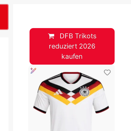
B
plan &
lplan &
DFB Trikots
reduziert 2026
lplan &
kaufen
 & Tabelle
 & Tabelle
 & Tabelle
 & Tabelle