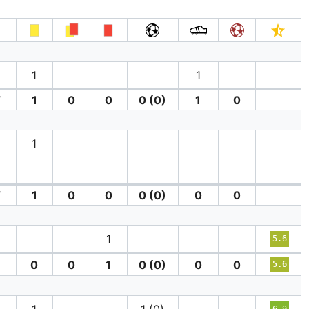
′
1
1
′
1
0
0
0 (0)
1
0
′
1
′
1
0
0
0 (0)
0
0
1
5.6
0
0
1
0 (0)
0
0
5.6
6.9