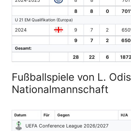
2024-2025
8
8
701′
8
8
0
701
U 21 EM Qualifikation (Europa)
2024
9
7
2
650
9
7
2
650
Gesamt:
28
22
6
1872
Fußballspiele von L. Odis
Nationalmannschaft
Datum
Für
Gegen
H/A
UEFA Conference League 2026/2027