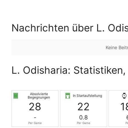
Nachrichten über L. Odi
Keine Bei
L. Odisharia: Statistiken
Absolvierte
In Startaufstellung
Begegnungen
28
22
1
-
0.8
Per Game
Per Game
P