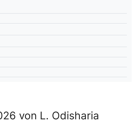
lplan Excel – kostenlos
 automatisch ausfüllen
026 von L. Odisharia