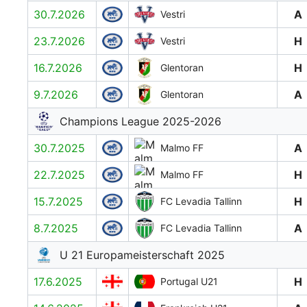
30.7.2026
A
Vestri
23.7.2026
H
Vestri
16.7.2026
H
Glentoran
9.7.2026
A
Glentoran
Champions League 2025-2026
30.7.2025
A
Malmo FF
22.7.2025
H
Malmo FF
15.7.2025
H
FC Levadia Tallinn
8.7.2025
A
FC Levadia Tallinn
U 21 Europameisterschaft 2025
17.6.2025
H
Portugal U21