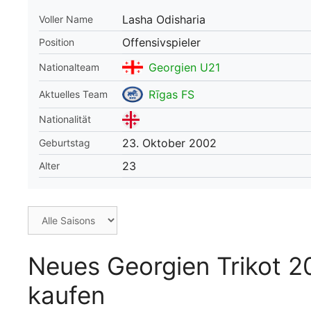
Lasha Odisharia
Voller Name
WM 2026 Spie
downloaden &
Offensivspieler
Position
Georgien U21
Nationalteam
Rīgas FS
Aktuelles Team
Nationalität
23. Oktober 2002
Geburtstag
23
Alter
Neues Georgien Trikot 2
kaufen