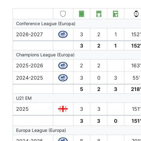
Conference League (Europa)
2026-2027
3
2
1
152
3
2
1
152
Champions League (Europa)
2025-2026
2
2
163
2024-2025
3
0
3
55′
5
2
3
218
U21 EM
2025
3
3
151′
3
3
0
151′
Europa League (Europa)