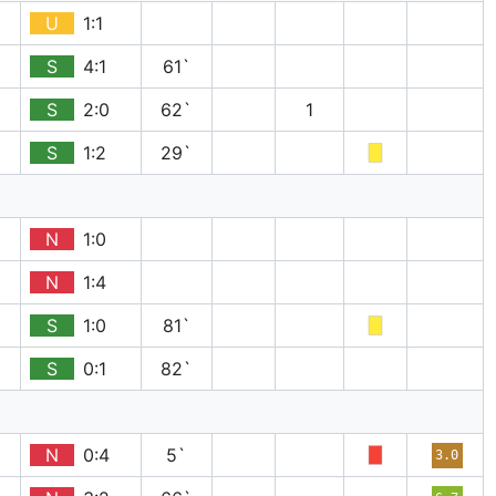
U
1:1
S
4:1
61`
S
2:0
62`
1
S
1:2
29`
N
1:0
N
1:4
S
1:0
81`
S
0:1
82`
N
0:4
5`
3.0