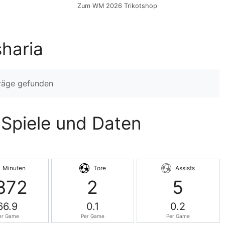
Zum WM 2026 Trikotshop
sharia
träge gefunden
, Spiele und Daten
Minuten
Tore
Assists
872
2
5
66.9
0.1
0.2
er Game
Per Game
Per Game