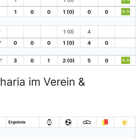
1
1 (0)
′
1
0
0
1 (0)
0
0
6.9
′
1 (0)
4
′
0
0
0
1 (0)
4
0
′
3
0
1
2 (0)
5
0
6.6
haria im Verein &
Ergebnis