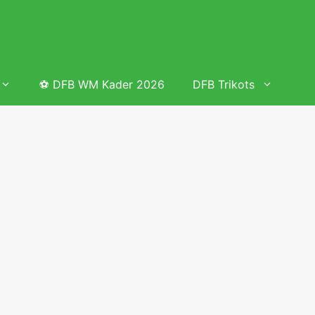
⚽ DFB WM Kader 2026
DFB Trikots
 & Tabelle
Frauenfußball heute
Deutschland Frauen Fußball Nationalmannschaft
 & Tabelle
Deutschland Frauen Länderspiele 2026 – DFB Spielplan
2026
lplan &
Deutschland Frauen Länderspiele 2025 – DFB Spielplan
2025
lplan &
Deutsche Frauen Nationalmannschaft DFB Kader 2025 &
Erfolge
elplan &