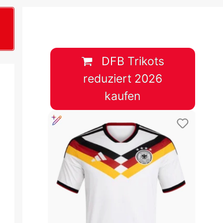
B
plan &
lplan &
DFB Trikots
reduziert 2026
lplan &
kaufen
 & Tabelle
 & Tabelle
 & Tabelle
 & Tabelle