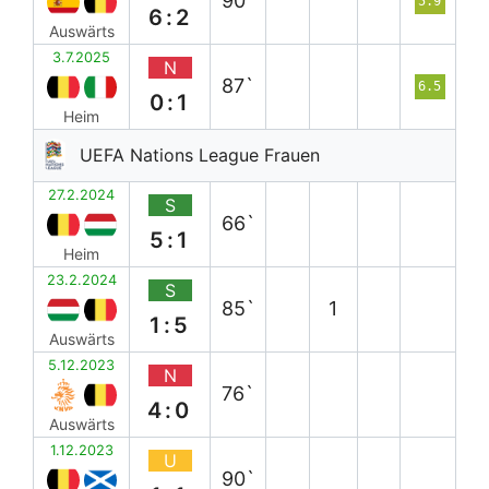
90`
5.9
6:2
Auswärts
3.7.2025
N
87`
6.5
0:1
Heim
UEFA Nations League Frauen
27.2.2024
S
66`
5:1
Heim
23.2.2024
S
85`
1
1:5
Auswärts
5.12.2023
N
76`
4:0
Auswärts
1.12.2023
U
90`