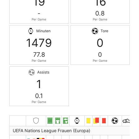
19
16
-
0.8
Per Game
Per Game
Minuten
Tore
1479
0
77.8
0
Per Game
Per Game
Assists
1
0.1
Per Game
UEFA Nations League Frauen (Europa)