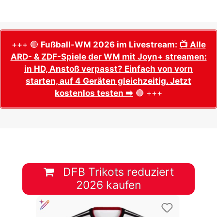
+++ 🔴
Fußball-WM 2026 im Livestream:
📺 Alle
ARD- & ZDF-Spiele der WM mit Joyn+ streamen:
in HD, Anstoß verpasst? Einfach von vorn
starten, auf 4 Geräten gleichzeitig. Jetzt
kostenlos testen ➡️
🔴 +++
DFB Trikots reduziert
2026 kaufen