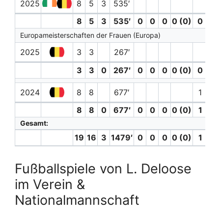
2025
8
5
3
535′
8
5
3
535′
0
0
0
0 (0)
0
0
Europameisterschaften der Frauen (Europa)
2025
3
3
267′
3
3
0
267′
0
0
0
0 (0)
0
0
2024
8
8
677′
1
8
8
0
677′
0
0
0
0 (0)
1
0
Gesamt:
19
16
3
1479′
0
0
0
0 (0)
1
0
Fußballspiele von L. Deloose
im Verein &
Nationalmannschaft