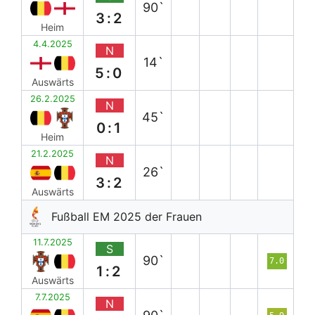
90`
3:2
Heim
4.4.2025
N
14`
5:0
Auswärts
26.2.2025
N
45`
0:1
Heim
21.2.2025
N
26`
3:2
Auswärts
Fußball EM 2025 der Frauen
11.7.2025
S
90`
7.0
1:2
Auswärts
7.7.2025
N