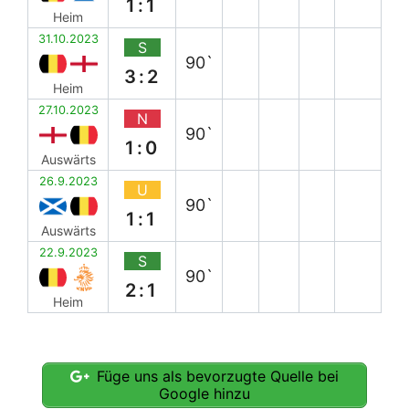
1:1
Heim
31.10.2023
S
90`
3:2
Heim
27.10.2023
N
90`
1:0
Auswärts
26.9.2023
U
90`
1:1
Auswärts
22.9.2023
S
90`
2:1
Heim
Füge uns als bevorzugte Quelle bei
Google hinzu