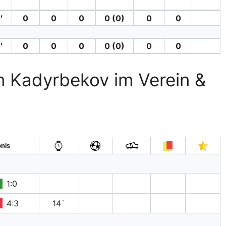
′
′
0
0
0
0 (0)
0
0
′
0
0
0
0 (0)
0
0
n Kadyrbekov im Verein &
nis
1:0
4:3
14`