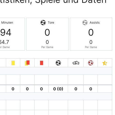
Minuten
Tore
Assists
194
0
0
64.7
0
0
er Game
Per Game
Per Game
0
0
0
0 (0)
0
0
′