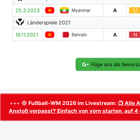
25.3.2023
A
U
Myanmar
Länderspiele 2021
16.11.2021
A
N
Bahrain
Füge uns als bevorzu
+++ 🔴
Fußball-WM 2026 im Livestream:
📺 Alle 
Anstoß verpasst? Einfach von vorn starten, auf 4 