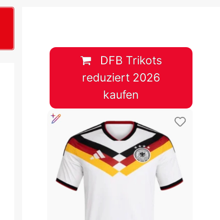
B
plan &
lplan &
DFB Trikots
reduziert 2026
lplan &
kaufen
 & Tabelle
 & Tabelle
 & Tabelle
 & Tabelle