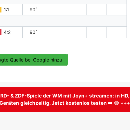
1:1
90`
4:2
90`
gte Quelle bei Google hinzu
ARD- & ZDF-Spiele der WM mit Joyn+ streamen: in HD,
Geräten gleichzeitig. Jetzt kostenlos testen ➡️
🔴 ++