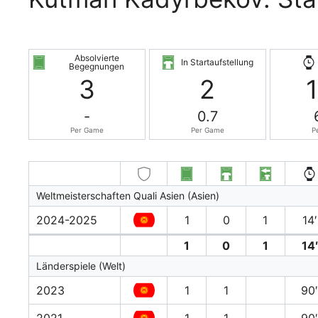
Absolvierte
In Startaufstellung
Begegnungen
3
2
-
0.7
Per Game
Per Game
P
Weltmeisterschaften Quali Asien (Asien)
2024-2025
1
0
1
14′
1
0
1
14′
Länderspiele (Welt)
2023
1
1
90