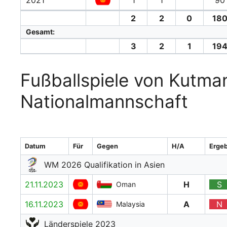
2021
1
1
90
2
2
0
180
Gesamt:
3
2
1
194
Fußballspiele von Kutma
Nationalmannschaft
Datum
Für
Gegen
H/A
Ergeb
WM 2026 Qualifikation in Asien
21.11.2023
H
S
Oman
16.11.2023
A
N
Malaysia
Länderspiele 2023