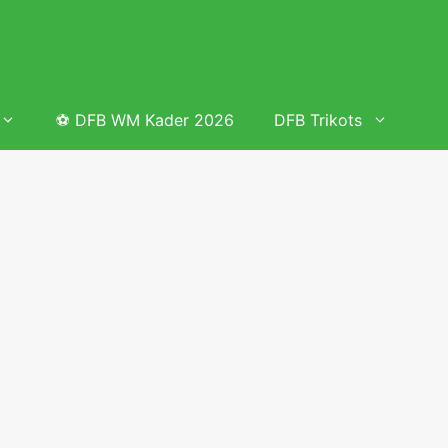
⚽ DFB WM Kader 2026
DFB Trikots
 & Tabelle
Frauenfußball heute
Deutschland Frauen Fußball Nationalmannschaft
 & Tabelle
Deutschland Frauen Länderspiele 2026 – DFB Spielplan
2026
lplan &
Deutschland Frauen Länderspiele 2025 – DFB Spielplan
2025
lplan &
Deutsche Frauen Nationalmannschaft DFB Kader 2025 &
Erfolge
elplan &