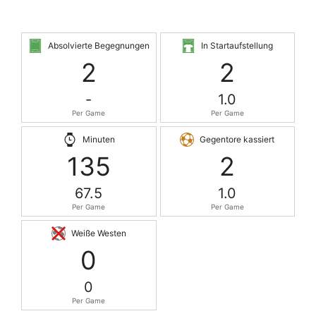
Absolvierte Begegnungen
In Startaufstellung
2
2
-
1.0
Per Game
Per Game
Minuten
Gegentore kassiert
135
2
67.5
1.0
Per Game
Per Game
Weiße Westen
0
0
Per Game