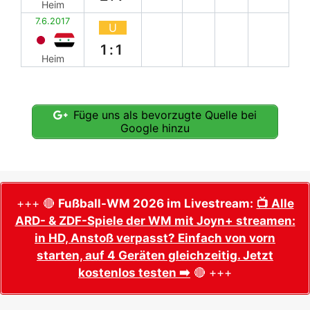
Heim
7.6.2017
U
1:1
Heim
Füge uns als bevorzugte Quelle bei
Google hinzu
+++ 🔴
Fußball-WM 2026 im Livestream:
📺 Alle
ARD- & ZDF-Spiele der WM mit Joyn+ streamen:
in HD, Anstoß verpasst? Einfach von vorn
starten, auf 4 Geräten gleichzeitig. Jetzt
kostenlos testen ➡️
🔴 +++