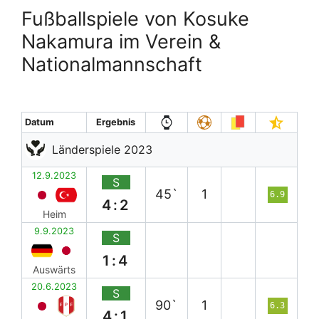
Fußballspiele von Kosuke
Nakamura im Verein &
Nationalmannschaft
Datum
Ergebnis
Länderspiele 2023
12.9.2023
S
45`
1
6.9
4:2
Heim
9.9.2023
S
1:4
Auswärts
20.6.2023
S
90`
1
6.3
4:1