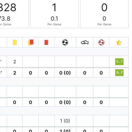
328
1
0
73.8
0.1
0
er Game
Per Game
Per Game
′
2
6.7
′
2
0
0
0 (0)
0
0
6.7
0
0
0
0 (0)
0
0
1 (0)
0
0
0
1 (0)
0
0