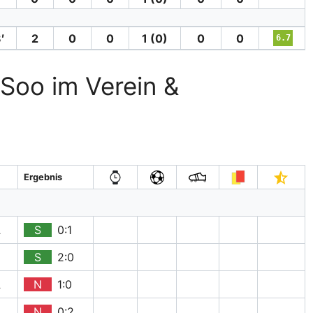
′
2
0
0
1 (0)
0
0
6.7
-Soo im Verein &
Ergebnis
A
S
0:1
H
S
2:0
A
N
1:0
H
N
0:2