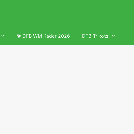
⚽ DFB WM Kader 2026
DFB Trikots
 & Tabelle
Frauenfußball heute
Deutschland Frauen Fußball Nationalmannschaft
 & Tabelle
Deutschland Frauen Länderspiele 2026 – DFB Spielplan
2026
lplan &
Deutschland Frauen Länderspiele 2025 – DFB Spielplan
2025
lplan &
Deutsche Frauen Nationalmannschaft DFB Kader 2025 &
Erfolge
elplan &