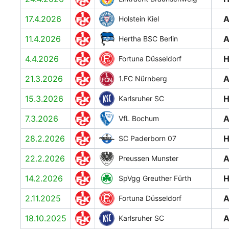
17.4.2026
Holstein Kiel
11.4.2026
Hertha BSC Berlin
4.4.2026
Fortuna Düsseldorf
21.3.2026
1.FC Nürnberg
15.3.2026
Karlsruher SC
7.3.2026
VfL Bochum
28.2.2026
SC Paderborn 07
22.2.2026
Preussen Munster
14.2.2026
SpVgg Greuther Fürth
2.11.2025
Fortuna Düsseldorf
18.10.2025
Karlsruher SC