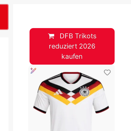
B
plan &
lplan &
DFB Trikots
reduziert 2026
lplan &
kaufen
 & Tabelle
 & Tabelle
 & Tabelle
 & Tabelle