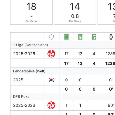
18
14
1
-
0.8
Per Game
Per Game
P
2.Liga (Deutschland)
2025-2026
17
13
4
1238
17
13
4
1238
Länderspiele (Welt)
2025
0
0
0′
0
0
0
0′
DFB Pokal
2025-2026
1
1
90′
1
1
0
90′