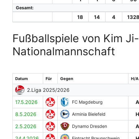
Gesamt:
18
14
4
1328
Fußballspiele von Kim Ji
Nationalmannschaft
Datum
Für
Gegen
H/A
2.Liga 2025/2026
17.5.2026
FC Magdeburg
8.5.2026
Arminia Bielefeld
2.5.2026
Dynamo Dresden
24.4.2026
Eintracht Braunschweig