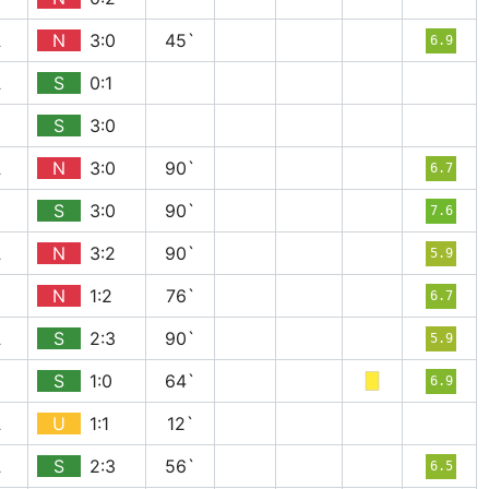
A
N
3:0
45`
6.9
A
S
0:1
H
S
3:0
A
N
3:0
90`
6.7
H
S
3:0
90`
7.6
A
N
3:2
90`
5.9
H
N
1:2
76`
6.7
A
S
2:3
90`
5.9
H
S
1:0
64`
6.9
A
U
1:1
12`
A
S
2:3
56`
6.5