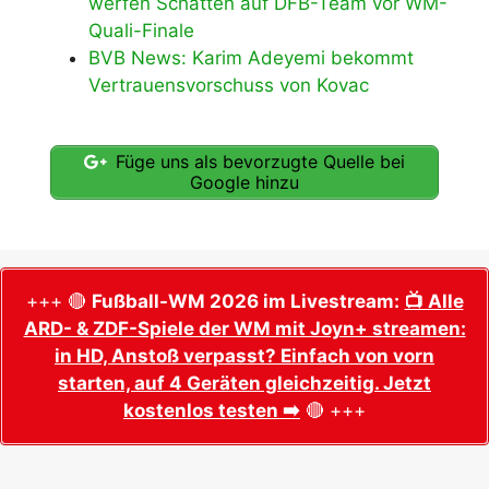
werfen Schatten auf DFB-Team vor WM-
Quali-Finale
BVB News: Karim Adeyemi bekommt
Vertrauensvorschuss von Kovac
Füge uns als bevorzugte Quelle bei
Google hinzu
+++ 🔴
Fußball-WM 2026 im Livestream:
📺 Alle
ARD- & ZDF-Spiele der WM mit Joyn+ streamen:
in HD, Anstoß verpasst? Einfach von vorn
starten, auf 4 Geräten gleichzeitig. Jetzt
kostenlos testen ➡️
🔴 +++