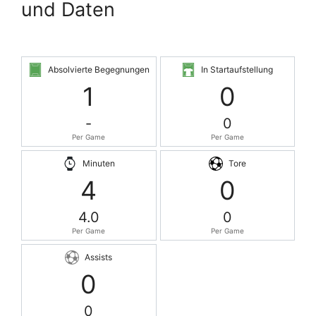
und Daten
Absolvierte Begegnungen
In Startaufstellung
1
0
-
0
Per Game
Per Game
Minuten
Tore
4
0
4.0
0
Per Game
Per Game
Assists
0
0