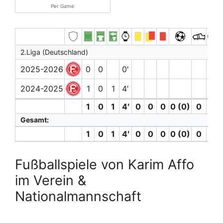
Per Game
2.Liga (Deutschland)
2025-2026
0
0
0′
2024-2025
1
0
1
4′
1
0
1
4′
0
0
0
0 (0)
0
0
Gesamt:
1
0
1
4′
0
0
0
0 (0)
0
0
Fußballspiele von Karim Affo
im Verein &
Nationalmannschaft