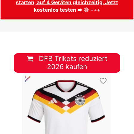
starten, auf 4 Geräten gleichzeitig. Jetzt
kostenlos testen ➡️
🔴 +++
DFB Trikots reduziert
2026 kaufen