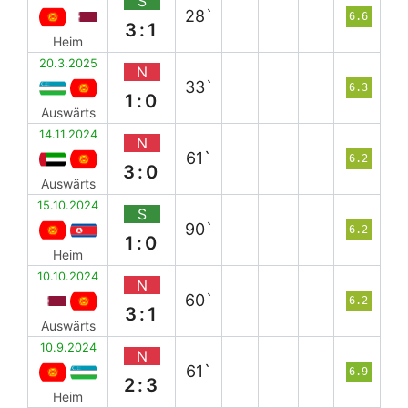
S
28`
6.6
3:1
Heim
20.3.2025
N
33`
6.3
1:0
Auswärts
14.11.2024
N
61`
6.2
3:0
Auswärts
15.10.2024
S
90`
6.2
1:0
Heim
10.10.2024
N
60`
6.2
3:1
Auswärts
10.9.2024
N
61`
6.9
2:3
Heim