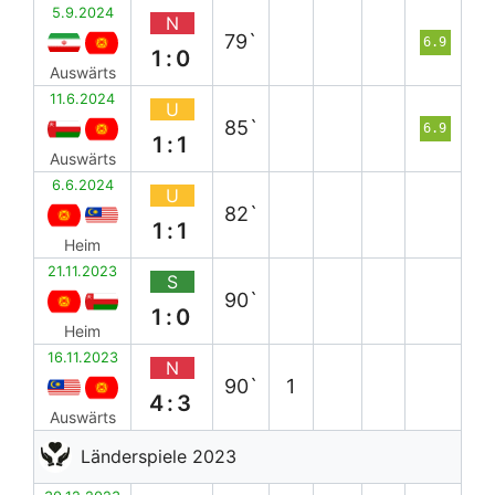
5.9.2024
N
79`
6.9
1:0
Auswärts
11.6.2024
U
85`
6.9
1:1
Auswärts
6.6.2024
U
82`
1:1
Heim
21.11.2023
S
90`
1:0
Heim
16.11.2023
N
90`
1
4:3
Auswärts
Länderspiele 2023