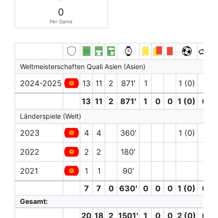
0
Per Game
Weltmeisterschaften Quali Asien (Asien)
2024-2025
13
11
2
871′
1
1 (0)
13
11
2
871′
1
0
0
1 (0)
0
Länderspiele (Welt)
2023
4
4
360′
1 (0)
2022
2
2
180′
2021
1
1
90′
7
7
0
630′
0
0
0
1 (0)
0
Gesamt:
20
18
2
1501′
1
0
0
2 (0)
0