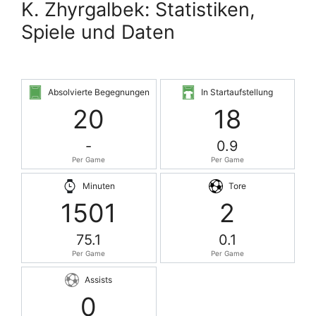
K. Zhyrgalbek: Statistiken,
Spiele und Daten
Absolvierte Begegnungen
In Startaufstellung
20
18
-
0.9
Per Game
Per Game
Minuten
Tore
1501
2
75.1
0.1
Per Game
Per Game
Assists
0