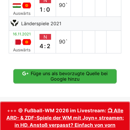
N
90`
1:0
Auswärts
Länderspiele 2021
16.11.2021
N
90`
4:2
Auswärts
Füge uns als bevorzugte Quelle bei
Google hinzu
+++ 🔴
Fußball-WM 2026 im Livestream:
📺 Alle
ARD- & ZDF-Spiele der WM mit Joyn+ streamen:
in HD, Anstoß verpasst? Einfach von vorn