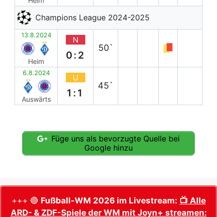
Heim
Champions League 2024-2025
13.8.2024
N
50`
0:2
Heim
6.8.2024
U
45`
1:1
Auswärts
Füge uns als bevorzugte Quelle bei
Google hinzu
+++ 🔴
Fußball-WM 2026 im Livestream:
📺 Alle
ARD- & ZDF-Spiele der WM mit Joyn+ streamen: