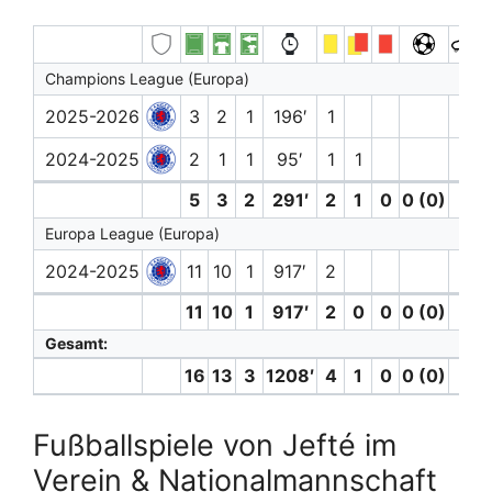
Champions League (Europa)
2025-2026
3
2
1
196′
1
2024-2025
2
1
1
95′
1
1
5
3
2
291′
2
1
0
0 (0)
0
Europa League (Europa)
2024-2025
11
10
1
917′
2
11
10
1
917′
2
0
0
0 (0)
0
Gesamt:
16
13
3
1208′
4
1
0
0 (0)
0
Fußballspiele von Jefté im
Verein & Nationalmannschaft