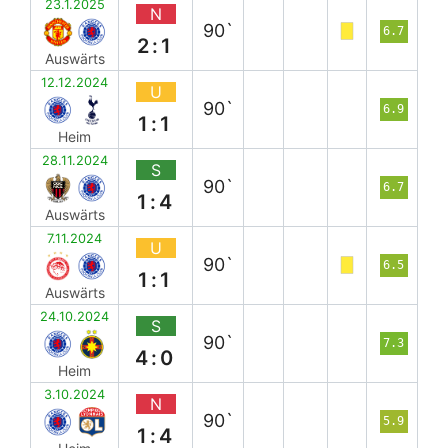
23.1.2025
N
90`
6.7
2:1
Auswärts
12.12.2024
U
90`
6.9
1:1
Heim
28.11.2024
S
90`
6.7
1:4
Auswärts
7.11.2024
U
90`
6.5
1:1
Auswärts
24.10.2024
S
90`
7.3
4:0
Heim
3.10.2024
N
90`
5.9
1:4