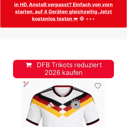
in HD, Anstoß verpasst? Einfach von vorn
starten, auf 4 Geräten gleichzeitig. Jetzt
kostenlos testen ➡️
🔴 +++
DFB Trikots reduziert
2026 kaufen