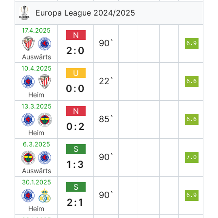
Europa League 2024/2025
17.4.2025
N
90`
6.9
2:0
Auswärts
10.4.2025
U
22`
6.6
0:0
Heim
13.3.2025
N
85`
6.6
0:2
Heim
6.3.2025
S
90`
7.0
1:3
Auswärts
30.1.2025
S
90`
6.9
2:1
Heim