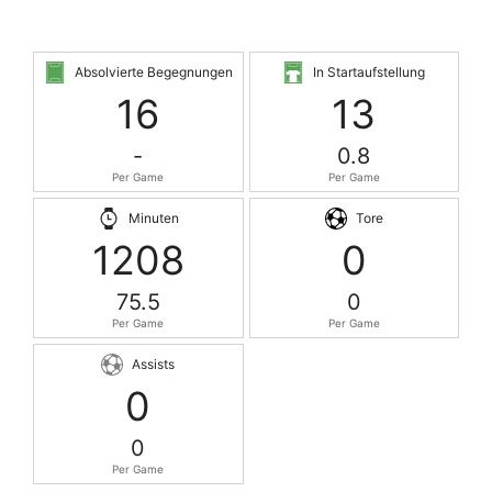
Absolvierte Begegnungen
In Startaufstellung
16
13
-
0.8
Per Game
Per Game
Minuten
Tore
1208
0
75.5
0
Per Game
Per Game
Assists
0
0
Per Game