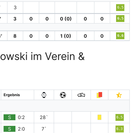
′
3
6.5
′
3
0
0
0 (0)
0
0
6.5
′
8
0
0
1 (0)
0
0
6.6
kowski im Verein &
Ergebnis
S
0:2
28`
6.5
S
2:0
7`
6.3