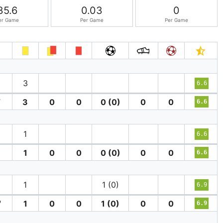
35.6
0.03
0
er Game
Per Game
Per Game
′
3
6.6
′
3
0
0
0 (0)
0
0
6.6
1
6.6
1
0
0
0 (0)
0
0
6.6
′
1
1 (0)
6.9
′
1
0
0
1 (0)
0
0
6.9