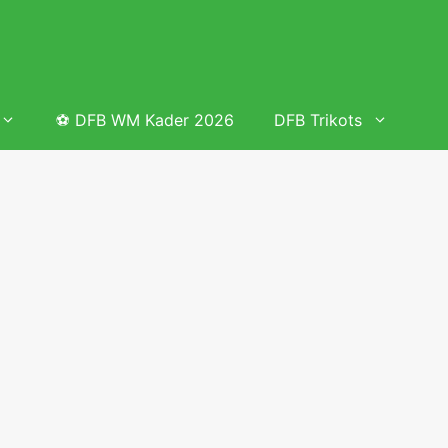
⚽ DFB WM Kader 2026
DFB Trikots
 & Tabelle
Frauenfußball heute
Deutschland Frauen Fußball Nationalmannschaft
 & Tabelle
Deutschland Frauen Länderspiele 2026 – DFB Spielplan
2026
lplan &
Deutschland Frauen Länderspiele 2025 – DFB Spielplan
2025
lplan &
Deutsche Frauen Nationalmannschaft DFB Kader 2025 &
Erfolge
elplan &