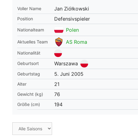
Jan Ziółkowski
Voller Name
WM 2026 Spie
downloaden &
Defensivspieler
Position
Polen
Nationalteam
AS Roma
Aktuelles Team
Nationalität
Warszawa
Geburtsort
5. Juni 2005
Geburtstag
21
Alter
76
Gewicht (kg)
194
Größe (cm)