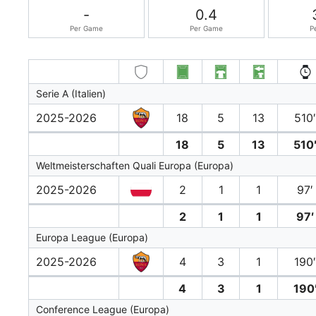
-
0.4
Per Game
Per Game
P
Serie A (Italien)
2025-2026
18
5
13
510
18
5
13
510
Weltmeisterschaften Quali Europa (Europa)
2025-2026
2
1
1
97′
2
1
1
97′
Europa League (Europa)
2025-2026
4
3
1
190
4
3
1
190
Conference League (Europa)