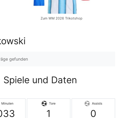
Zum WM 2026 Trikotshop
kowski
träge gefunden
n, Spiele und Daten
Minuten
Tore
Assists
033
1
0