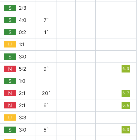
S
2:3
S
4:0
7`
S
0:2
1`
U
1:1
S
3:0
N
5:2
9`
6.3
S
1:0
N
2:1
20`
6.7
N
2:1
6`
6.6
U
3:3
S
3:0
5`
6.3