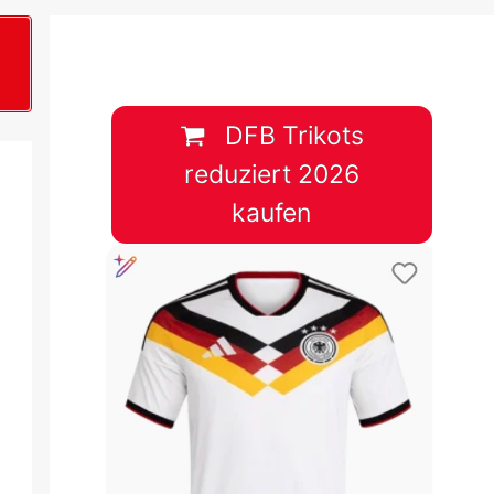
B
plan &
lplan &
DFB Trikots
reduziert 2026
lplan &
kaufen
 & Tabelle
 & Tabelle
 & Tabelle
 & Tabelle