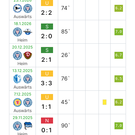
23.1.2026
U
74`
6.2
2:2
Auswärts
18.1.2026
S
85`
7.0
2:0
Heim
20.12.2025
S
26`
6.7
2:1
Heim
13.12.2025
U
76`
6.5
3:3
Auswärts
7.12.2025
U
45`
6.2
1:1
Auswärts
29.11.2025
N
90`
7.0
0:1
Heim