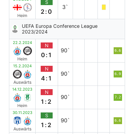
S
3`
2:0
Heim
UEFA Europa Conference League
2023/2024
22.2.2024
N
90`
6.6
0:1
Heim
15.2.2024
N
90`
6.9
4:1
Auswärts
14.12.2023
N
90`
7.2
1:2
Heim
30.11.2023
S
90`
6.6
1:2
Auswärts