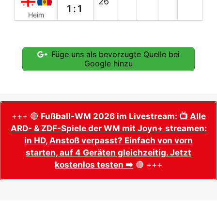
26`
1:1
Heim
Füge uns als bevorzugte Quelle bei
Google hinzu
+++ 🔴
Fußball-WM 2026 im Livestream:
📺 Alle
ARD- & ZDF-Spiele der WM mit Joyn+ streamen:
in HD, Anstoß verpasst? Einfach von vorn
starten, auf 4 Geräten gleichzeitig. Jetzt
kostenlos testen ➡️
🔴 +++