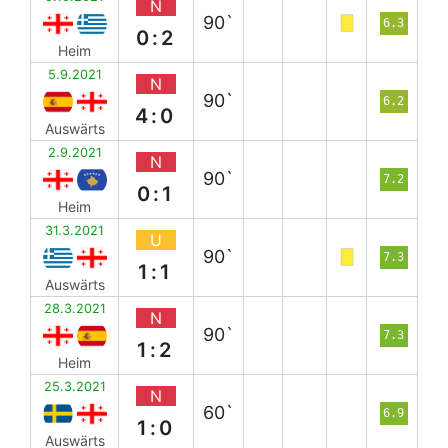
N
90`
6.3
0:2
Heim
5.9.2021
N
90`
6.2
4:0
Auswärts
2.9.2021
N
90`
7.2
0:1
Heim
31.3.2021
U
90`
7.3
1:1
Auswärts
28.3.2021
N
90`
7.3
1:2
Heim
25.3.2021
N
60`
6.9
1:0
Auswärts