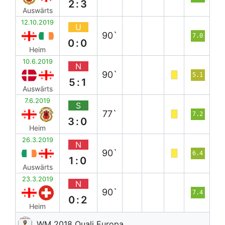
2:3
Auswärts
12.10.2019
U
90`
7.0
0:0
Heim
10.6.2019
N
90`
5.1
5:1
Auswärts
7.6.2019
S
77`
7.2
3:0
Heim
26.3.2019
N
90`
6.4
1:0
Auswärts
23.3.2019
N
90`
7.4
0:2
Heim
WM 2018 Quali Europa