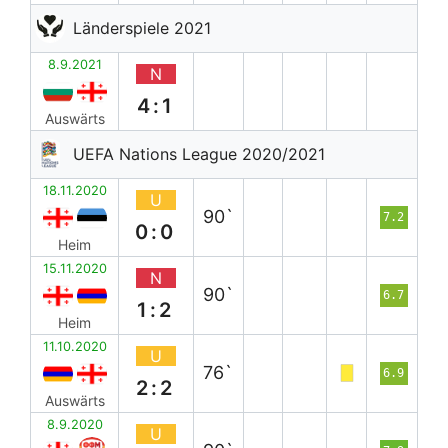
Länderspiele 2021
8.9.2021
N
4:1
Auswärts
UEFA Nations League 2020/2021
18.11.2020
U
90`
7.2
0:0
Heim
15.11.2020
N
90`
6.7
1:2
Heim
11.10.2020
U
76`
6.9
2:2
Auswärts
8.9.2020
U