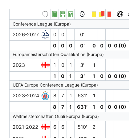
Conference League (Europa)
2026-2027
0
0
0′
0
0
0
0′
0
0
0
0 (0)
0
Europameisterschaften Qualifikation (Europa)
2023
1
0
1
3′
1
1
0
1
3′
1
0
0
0 (0)
0
UEFA Europa Conference League (Europa)
2023-2024
8
7
1
631′
1
8
7
1
631′
1
0
0
0 (0)
0
Weltmeisterschaften Quali Europa (Europa)
2021-2022
6
6
510′
2