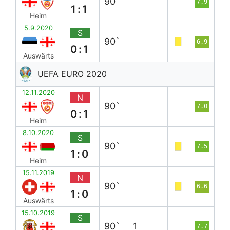
90`
7.9
1:1
Heim
5.9.2020
S
90`
6.9
0:1
Auswärts
UEFA EURO 2020
12.11.2020
N
90`
7.0
0:1
Heim
8.10.2020
S
90`
7.5
1:0
Heim
15.11.2019
N
90`
6.6
1:0
Auswärts
15.10.2019
S
90`
1
7.7