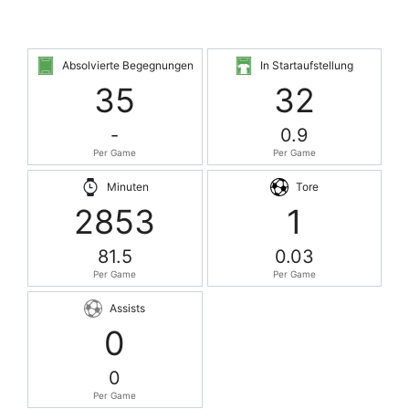
Absolvierte Begegnungen
In Startaufstellung
35
32
-
0.9
Per Game
Per Game
Minuten
Tore
2853
1
81.5
0.03
Per Game
Per Game
Assists
0
0
Per Game