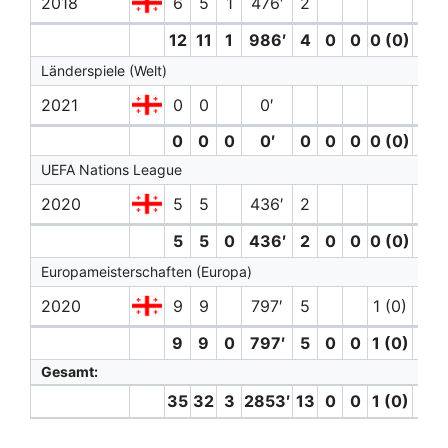
2018
6
5
1
476′
2
12
11
1
986′
4
0
0
0 (0)
0
Länderspiele (Welt)
2021
0
0
0′
0
0
0
0′
0
0
0
0 (0)
0
UEFA Nations League
2020
5
5
436′
2
5
5
0
436′
2
0
0
0 (0)
0
Europameisterschaften (Europa)
2020
9
9
797′
5
1 (0)
9
9
0
797′
5
0
0
1 (0)
0
Gesamt:
35
32
3
2853′
13
0
0
1 (0)
0