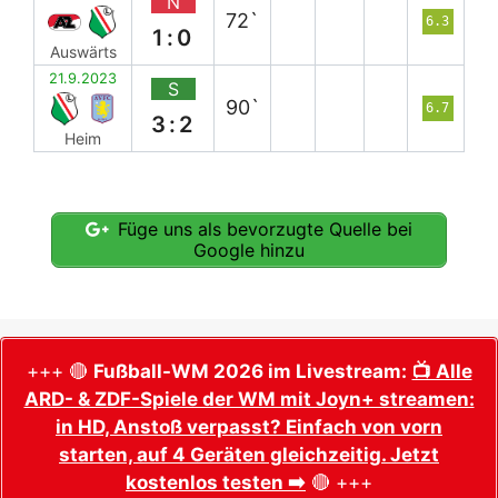
N
72`
6.3
1:0
Auswärts
21.9.2023
S
90`
6.7
3:2
Heim
Füge uns als bevorzugte Quelle bei
Google hinzu
+++ 🔴
Fußball-WM 2026 im Livestream:
📺 Alle
ARD- & ZDF-Spiele der WM mit Joyn+ streamen:
in HD, Anstoß verpasst? Einfach von vorn
starten, auf 4 Geräten gleichzeitig. Jetzt
kostenlos testen ➡️
🔴 +++