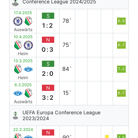
Conference League 2024/2025
17.4.2025
S
78`
6.9
1:2
Auswärts
10.4.2025
N
75`
6.7
0:3
Heim
13.3.2025
S
84`
7.2
2:0
Heim
6.3.2025
N
15`
6.7
3:2
Auswärts
UEFA Europa Conference League
2023/2024
22.2.2024
N
90`
7.5