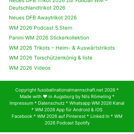
Neues DFB Trikot 2026 zur Fußball WM –
Deutschlandtrikot 2026
Neues DFB Awaytrikot 2026
WM 2026 Podcast 5.Stern
Panini WM 2026 Stickerkollektion
WM 2026 Trikots – Heim- & Auswärtstrikots
WM 2026 Torschützenkönig & liste
WM 2026 Videos
Copyright fussballnationalmannschaft.net 2026 *
Made with ♥️ in Augsburg by
Nils Römeling
*
Impressum
*
Datenschutz
*
Whatsapp WM 2026 Kanal
*
WM 2026 App für Android & iOS
Facebook
*
WM 2026 auf Pinterest
*
Linked In
*
WM
2026 Podcast Spotify