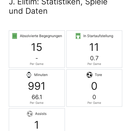
J. Elitim: Statistiken, Spiele
und Daten
Absolvierte Begegnungen
In Startaufstellung
15
11
-
0.7
Per Game
Per Game
Minuten
Tore
991
0
66.1
0
Per Game
Per Game
Assists
1