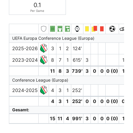
0.1
Per Game
UEFA Europa Conference League (Europa)
2025-2026
3
1
2
124′
2023-2024
8
7
1
615′
3
1
11
8
3
739′
3
0
0
0 (0)
1
Conference League (Europa)
2024-2025
4
3
1
252′
4
3
1
252′
0
0
0
0 (0)
0
Gesamt:
15
11
4
991′
3
0
0
0 (0)
1