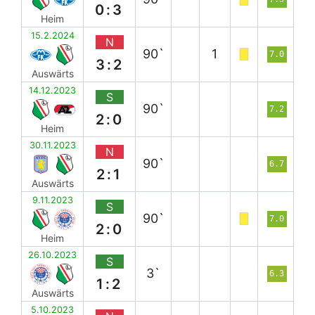
0:3
Heim
15.2.2024
N
90`
1
7.0
3:2
Auswärts
14.12.2023
S
90`
7.2
2:0
Heim
30.11.2023
N
90`
6.7
2:1
Auswärts
9.11.2023
S
90`
7.0
2:0
Heim
26.10.2023
S
3`
6.3
1:2
Auswärts
5.10.2023