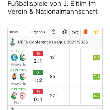
Fußballspiele von J. Elitim im
Verein & Nationalmannschaft
Datum
Ergebnis
UEFA Conference League 2025/2026
6.11.2025
N
12`
6.3
2:1
Auswärts
23.10.2025
S
85`
7.2
1:2
Auswärts
2.10.2025
N
27`
6.9
0:1
Heim