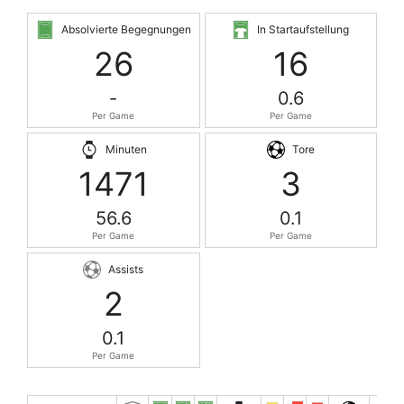
Absolvierte Begegnungen
In Startaufstellung
26
16
-
0.6
Per Game
Per Game
Minuten
Tore
1471
3
56.6
0.1
Per Game
Per Game
Assists
2
0.1
Per Game