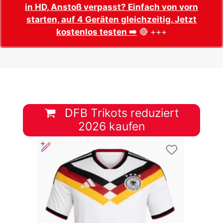
in HD, Anstoß verpasst? Einfach von vorn
starten, auf 4 Geräten gleichzeitig. Jetzt
kostenlos testen ➡️
🔴 +++
DFB Trikots reduziert
2026 kaufen