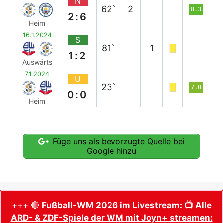
N
62`
2
8.3
2:6
Heim
16.1.2024
S
81`
1
1:2
Auswärts
7.1.2024
U
23`
7.0
0:0
Heim
Füge uns als bevorzugte Quelle bei
Google hinzu
+++ 🔴
Fußball-WM 2026 im Livestream:
📺 Alle
ARD- & ZDF-Spiele der WM mit Joyn+ streamen: