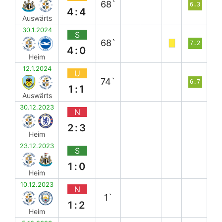
68`
6.3
4:4
Auswärts
30.1.2024
S
68`
7.2
4:0
Heim
12.1.2024
U
74`
6.7
1:1
Auswärts
30.12.2023
N
2:3
Heim
23.12.2023
S
1:0
Heim
10.12.2023
N
1`
1:2
Heim