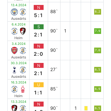
13.4.2024
N
88`
6.2
5:1
Auswärts
6.4.2024
S
90`
1
7.9
2:1
Heim
3.4.2024
N
90`
7.0
2:0
Auswärts
30.3.2024
N
27`
6.5
2:1
Auswärts
16.3.2024
U
85`
6.9
1:1
Heim
13.3.2024
N
90`
1
6.5