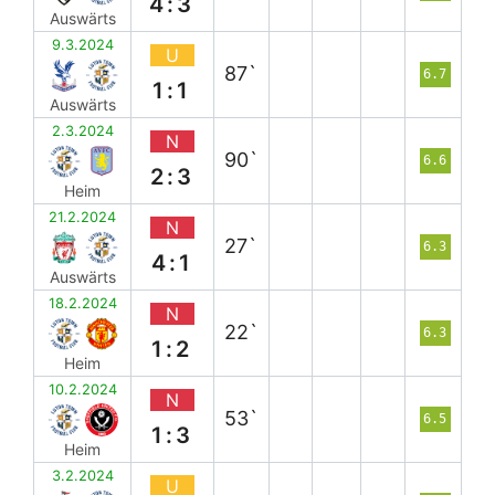
4:3
Auswärts
9.3.2024
U
87`
6.7
1:1
Auswärts
2.3.2024
N
90`
6.6
2:3
Heim
21.2.2024
N
27`
6.3
4:1
Auswärts
18.2.2024
N
22`
6.3
1:2
Heim
10.2.2024
N
53`
6.5
1:3
Heim
3.2.2024
U