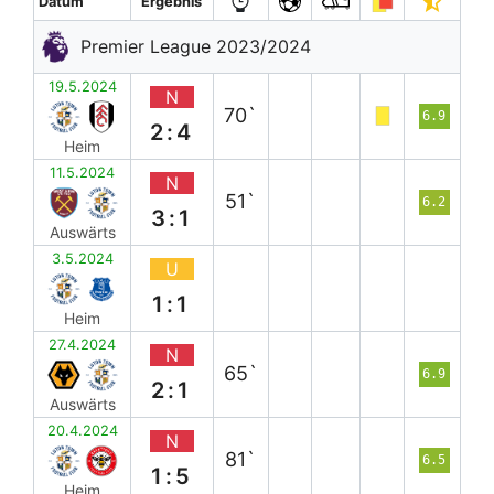
Datum
Ergebnis
Premier League 2023/2024
19.5.2024
N
70`
6.9
2:4
Heim
11.5.2024
N
51`
6.2
3:1
Auswärts
3.5.2024
U
1:1
Heim
27.4.2024
N
65`
6.9
2:1
Auswärts
20.4.2024
N
81`
6.5
1:5
Heim