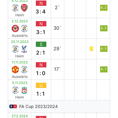
5.12.2023
N
2`
6.2
3:4
Heim
2.12.2023
N
30`
6.5
3:1
Auswärts
25.11.2023
S
29`
6.3
2:1
Heim
11.11.2023
N
17`
6.7
1:0
Auswärts
5.11.2023
U
1:1
Heim
FA Cup 2023/2024
27.2.2024