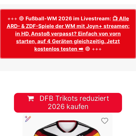
+++ 🔴
Fußball-WM 2026 im Livestream:
📺 Alle
ARD- & ZDF-Spiele der WM mit Joyn+ streamen:
in HD, Anstoß verpasst? Einfach von vorn
starten, auf 4 Geräten gleichzeitig. Jetzt
kostenlos testen ➡️
🔴 +++
DFB Trikots reduziert
2026 kaufen