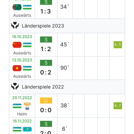
S
34`
1:3
Auswärts
Länderspiele 2023
16.10.2023
S
45`
6.5
1:2
Auswärts
13.10.2023
S
90`
0:2
Auswärts
Länderspiele 2022
20.11.2022
U
38`
6.7
0:0
Heim
16.11.2022
S
6`
2:0