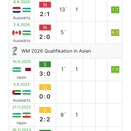
8.6.2026
N
13`
1
7.7
2:1
Auswärts
2.6.2026
N
5`
6.3
2:0
Auswärts
WM 2026 Qualifikation in Asien
10.6.2025
S
1`
1
7.6
3:0
Heim
5.6.2025
U
0:0
Auswärts
21.11.2023
U
8`
1
2:2
Heim
16.11.2023