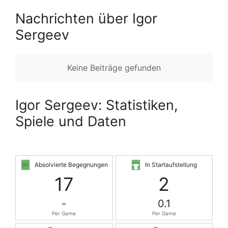
Nachrichten über Igor
Sergeev
Keine Beiträge gefunden
Igor Sergeev: Statistiken,
Spiele und Daten
Absolvierte Begegnungen
In Startaufstellung
17
2
-
0.1
Per Game
Per Game