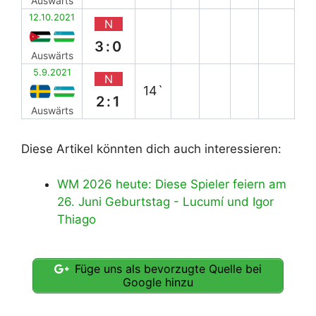
Auswärts
12.10.2021
N
3:0
Auswärts
5.9.2021
N
14`
2:1
Auswärts
Diese Artikel könnten dich auch interessieren:
WM 2026 heute: Diese Spieler feiern am
26. Juni Geburtstag - Lucumí und Igor
Thiago
Füge uns als bevorzugte Quelle bei
Google hinzu