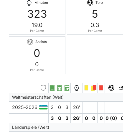
Minuten
Tore
323
5
19.0
0.3
Per Game
Per Game
Assists
0
0
Per Game
Weltmeisterschaften (Welt)
2025-2026
3
0
3
26′
3
0
3
26′
0
0
0
0 (0)
0
Länderspiele (Welt)