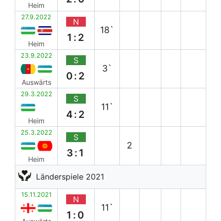
Heim
27.9.2022
N
18`
1:2
Heim
23.9.2022
S
3`
0:2
Auswärts
29.3.2022
S
11`
4:2
Heim
25.3.2022
S
2
3:1
Heim
Länderspiele 2021
15.11.2021
N
11`
1:0