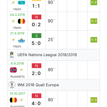
90`
6.8
1:1
Heim
24.3.2019
N
90`
6.4
0:2
Heim
21.3.2019
S
25`
6.8
5:0
Heim
UEFA Nations League 2018/2019
6.9.2018
N
90`
2:0
Auswärts
WM 2018 Quali Europa
10.10.2017
N
90`
6.0
4:0
Auswärts