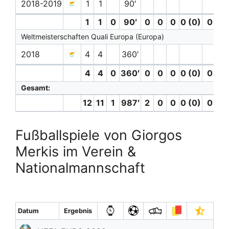
2018-2019
1
1
90′
1
1
0
90′
0
0
0
0 (0)
0
0
Weltmeisterschaften Quali Europa (Europa)
2018
4
4
360′
4
4
0
360′
0
0
0
0 (0)
0
0
Gesamt:
12
11
1
987′
2
0
0
0 (0)
0
0
Fußballspiele von Giorgos
Merkis im Verein &
Nationalmannschaft
Datum
Ergebnis