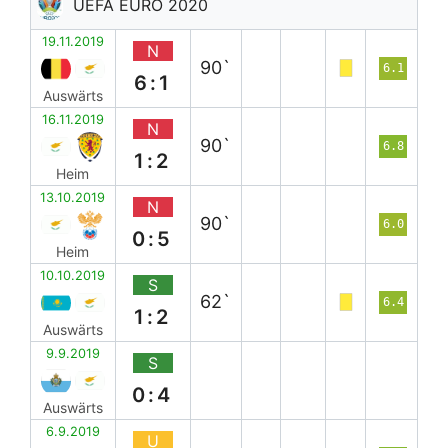
UEFA EURO 2020
19.11.2019
N
90`
6.1
6:1
Auswärts
16.11.2019
N
90`
6.8
1:2
Heim
13.10.2019
N
90`
6.0
0:5
Heim
10.10.2019
S
62`
6.4
1:2
Auswärts
9.9.2019
S
0:4
Auswärts
6.9.2019
U