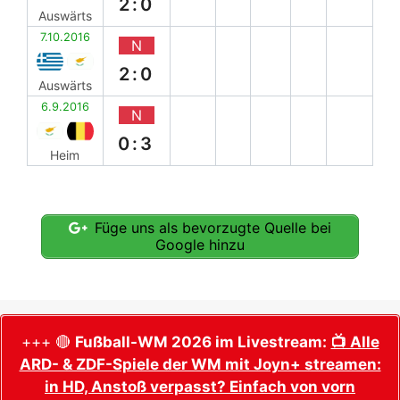
2:0
Auswärts
7.10.2016
N
2:0
Auswärts
6.9.2016
N
0:3
Heim
Füge uns als bevorzugte Quelle bei
Google hinzu
+++ 🔴
Fußball-WM 2026 im Livestream:
📺 Alle
ARD- & ZDF-Spiele der WM mit Joyn+ streamen:
in HD, Anstoß verpasst? Einfach von vorn