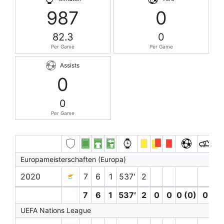
987
0
82.3
0
Per Game
Per Game
Assists
0
0
Per Game
Europameisterschaften (Europa)
2020
7
6
1
537′
2
7
6
1
537′
2
0
0
0 (0)
0
0
UEFA Nations League