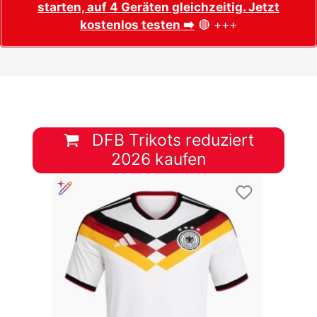
starten, auf 4 Geräten gleichzeitig. Jetzt
kostenlos testen ➡️
🔴 +++
DFB Trikots reduziert
2026 kaufen