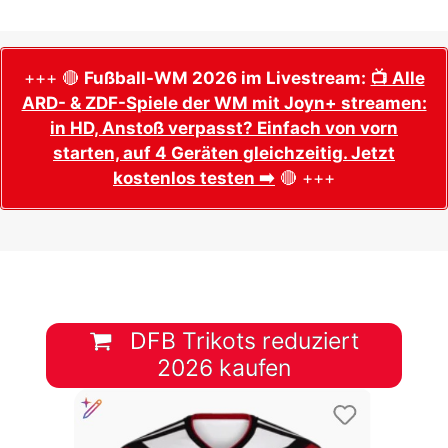
+++ 🔴
Fußball-WM 2026 im Livestream:
📺 Alle
ARD- & ZDF-Spiele der WM mit Joyn+ streamen:
in HD, Anstoß verpasst? Einfach von vorn
starten, auf 4 Geräten gleichzeitig. Jetzt
kostenlos testen ➡️
🔴 +++
DFB Trikots reduziert
2026 kaufen