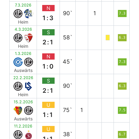
7.3.2026
N
90`
1
7.3
1:3
Heim
4.3.2026
S
58`
6.3
2:1
Heim
1.3.2026
N
45`
7.3
1:0
Auswärts
22.2.2026
S
90`
6.3
2:1
Heim
15.2.2026
U
75`
1
7.5
1:1
Auswärts
11.2.2026
U
38`
6.7
1:1