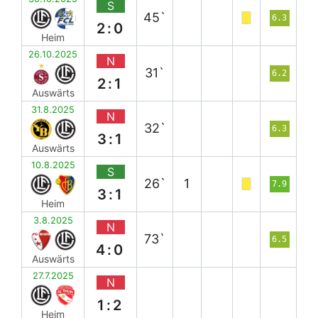
S
45`
6.3
2:0
Heim
26.10.2025
N
31`
6.2
2:1
Auswärts
31.8.2025
N
32`
6.3
3:1
Auswärts
10.8.2025
S
26`
1
7.9
3:1
Heim
3.8.2025
N
73`
6.5
4:0
Auswärts
27.7.2025
N
1:2
Heim