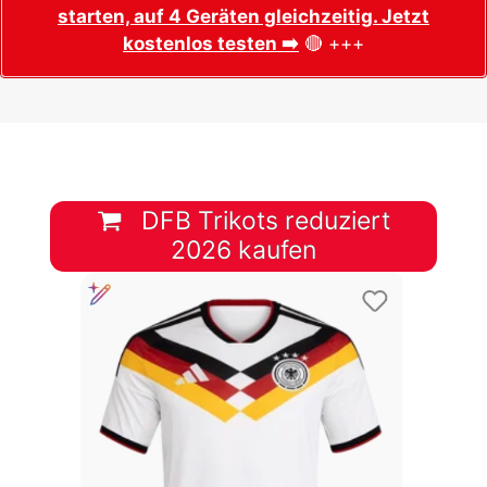
starten, auf 4 Geräten gleichzeitig. Jetzt
kostenlos testen ➡️
🔴 +++
DFB Trikots reduziert
2026 kaufen