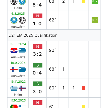
88`
2
1
8.7
5:4
Heim
6.3.2025
N
62`
6.6
1:0
Auswärts
U21 EM 2025 Qualifikation
15.10.2024
N
90`
3:2
Auswärts
10.9.2024
S
68`
1
0:4
Auswärts
16.11.2023
S
80`
1
1
3:0
Heim
17.10.2023
N
61`