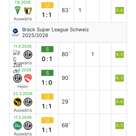
7.8.2026
U
83`
1
6.6
1:1
Auswärts
Brack Super League Schweiz
2025/2026
11.4.2026
S
80`
1
6.3
0:1
Auswärts
4.4.2026
S
90`
6.3
1:0
Heim
22.3.2026
U
29`
6.6
1:1
Auswärts
17.3.2026
U
68`
6.3
1:1
Auswärts