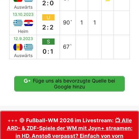
2:0
Auswärts
13.10.2023
U
90`
1
1
2:2
Heim
12.9.2023
S
67`
0:1
Auswärts
Füge uns als bevorzugte Quelle bei
Google hinzu
+++ 🔴
Fußball-WM 2026 im Livestream:
📺 Alle
ARD- & ZDF-Spiele der WM mit Joyn+ streamen:
in HD, Anstoß verpasst? Einfach von vorn