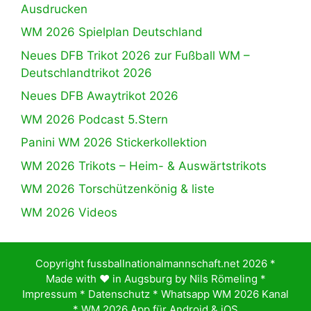
Ausdrucken
WM 2026 Spielplan Deutschland
Neues DFB Trikot 2026 zur Fußball WM –
Deutschlandtrikot 2026
Neues DFB Awaytrikot 2026
WM 2026 Podcast 5.Stern
Panini WM 2026 Stickerkollektion
WM 2026 Trikots – Heim- & Auswärtstrikots
WM 2026 Torschützenkönig & liste
WM 2026 Videos
Copyright fussballnationalmannschaft.net 2026 *
Made with ♥️ in Augsburg by
Nils Römeling
*
Impressum
*
Datenschutz
*
Whatsapp WM 2026 Kanal
*
WM 2026 App für Android & iOS