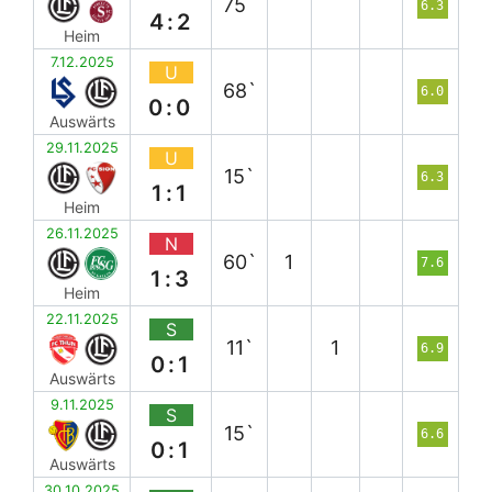
75`
6.3
4:2
Heim
7.12.2025
U
68`
6.0
0:0
Auswärts
29.11.2025
U
15`
6.3
1:1
Heim
26.11.2025
N
60`
1
7.6
1:3
Heim
22.11.2025
S
11`
1
6.9
0:1
Auswärts
9.11.2025
S
15`
6.6
0:1
Auswärts
30.10.2025