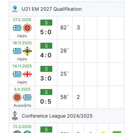
U21 EM 2027 Qualifikation
27.3.2026
S
82`
3
5:0
Heim
18.11.2025
S
26`
4:0
Heim
14.11.2025
S
25`
3:0
Heim
9.9.2025
S
58`
2
0:5
Auswärts
Conference League 2024/2025
13.3.2025
S