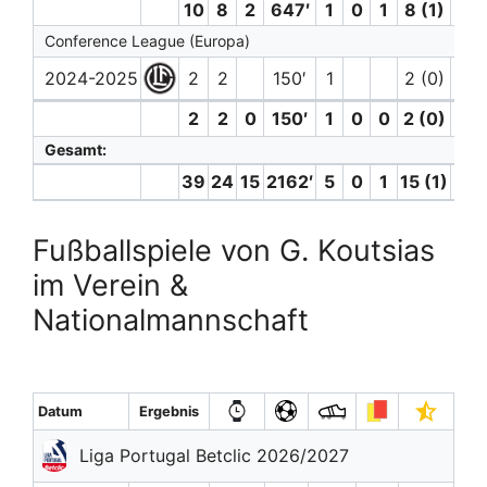
10
8
2
647′
1
0
1
8 (1)
2
Conference League (Europa)
2024-2025
2
2
150′
1
2 (0)
1
2
2
0
150′
1
0
0
2 (0)
1
Gesamt:
39
24
15
2162′
5
0
1
15 (1)
6
Fußballspiele von G. Koutsias
im Verein &
Nationalmannschaft
Datum
Ergebnis
Liga Portugal Betclic 2026/2027