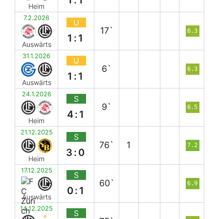
Heim
7.2.2026
U
17`
6.3
1:1
Auswärts
31.1.2026
U
6`
6.3
1:1
Auswärts
24.1.2026
S
9`
6.5
4:1
Heim
21.12.2025
S
76`
1
7.2
3:0
Heim
17.12.2025
S
60`
6.9
0:1
Auswärts
14.12.2025
S