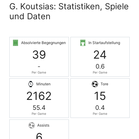
G. Koutsias: Statistiken, Spiele
und Daten
Absolvierte Begegnungen
In Startaufstellung
39
24
-
0.6
Per Game
Per Game
Minuten
Tore
2162
15
55.4
0.4
Per Game
Per Game
Assists
6