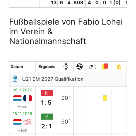
13
9
4
808′
4
0
0
1 (0)
1
Fußballspiele von Fabio Lohei
im Verein &
Nationalmannschaft
Datum
Ergebnis
U21 EM 2027 Qualifikation
26.3.2026
N
90`
1:5
Heim
18.11.2025
S
90`
2:1
Heim