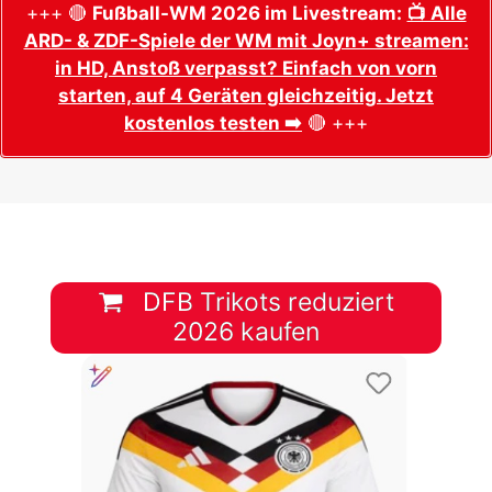
+++ 🔴
Fußball-WM 2026 im Livestream:
📺 Alle
ARD- & ZDF-Spiele der WM mit Joyn+ streamen:
in HD, Anstoß verpasst? Einfach von vorn
starten, auf 4 Geräten gleichzeitig. Jetzt
kostenlos testen ➡️
🔴 +++
DFB Trikots reduziert
2026 kaufen