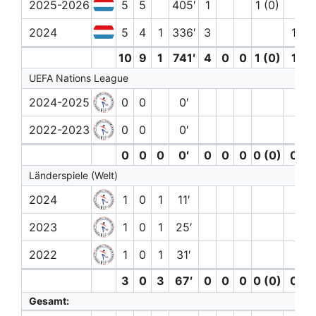
2025-2026
5
5
405′
1
1 (0)
2024
5
4
1
336′
3
1
10
9
1
741′
4
0
0
1 (0)
1
UEFA Nations League
2024-2025
0
0
0′
2022-2023
0
0
0′
0
0
0
0′
0
0
0
0 (0)
0
Länderspiele (Welt)
2024
1
0
1
11′
2023
1
0
1
25′
2022
1
0
1
31′
3
0
3
67′
0
0
0
0 (0)
0
Gesamt: