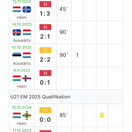
13.11.2025
N
45`
1:3
Heim
14.10.2025
N
90`
2:1
Auswärts
10.10.2025
U
90`
1
2:2
Auswärts
9.9.2025
N
0:1
Heim
U21 EM 2025 Qualifikation
15.10.2024
U
85`
0:0
Heim
17.10.2023