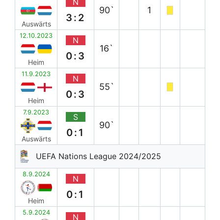
N
90`
1
3:2
Auswärts
12.10.2023
N
16`
0:3
Heim
11.9.2023
N
55`
0:3
Heim
7.9.2023
S
90`
0:1
Auswärts
UEFA Nations League 2024/2025
8.9.2024
N
0:1
Heim
5.9.2024
N