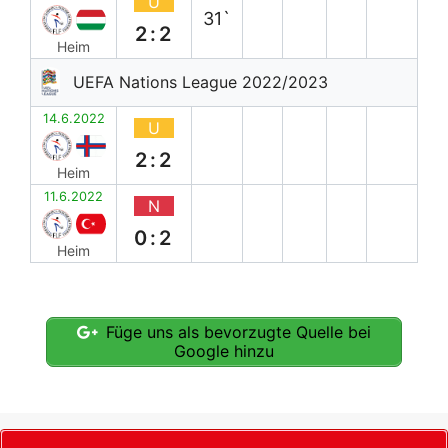
U
31`
2:2
Heim
UEFA Nations League 2022/2023
14.6.2022
U
2:2
Heim
11.6.2022
N
0:2
Heim
Füge uns als bevorzugte Quelle bei
Google hinzu