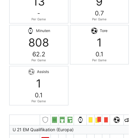
13
9
-
0.7
Per Game
Per Game
Minuten
Tore
808
1
62.2
0.1
Per Game
Per Game
Assists
1
0.1
Per Game
U 21 EM Qualifikation (Europa)