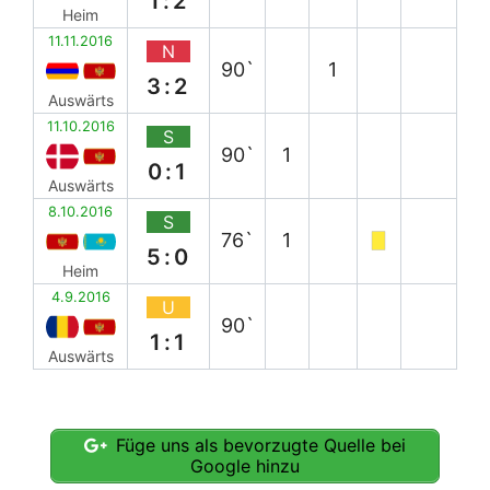
1:2
Heim
11.11.2016
N
90`
1
3:2
Auswärts
11.10.2016
S
90`
1
0:1
Auswärts
8.10.2016
S
76`
1
5:0
Heim
4.9.2016
U
90`
1:1
Auswärts
Füge uns als bevorzugte Quelle bei
Google hinzu