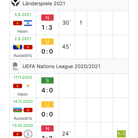
Länderspiele 2021
5.6.2021
N
30`
1
1:3
Heim
2.6.2021
U
45`
0:0
Auswärts
UEFA Nations League 2020/2021
17.11.2020
S
4:0
Heim
14.11.2020
U
0:0
Auswärts
13.10.2020
N
24`
6.3