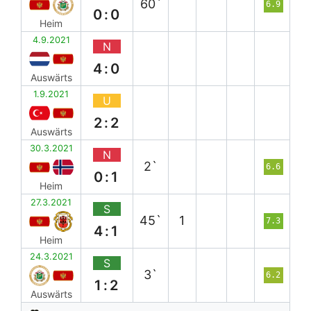
60`
6.9
0:0
Heim
4.9.2021
N
4:0
Auswärts
1.9.2021
U
2:2
Auswärts
30.3.2021
N
2`
6.6
0:1
Heim
27.3.2021
S
45`
1
7.3
4:1
Heim
24.3.2021
S
3`
6.2
1:2
Auswärts