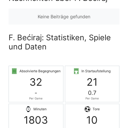
Keine Beiträge gefunden
F. Bećiraj: Statistiken, Spiele
und Daten
Absolvierte Begegnungen
In Startaufstellung
32
21
-
0.7
Per Game
Per Game
Minuten
Tore
1803
10