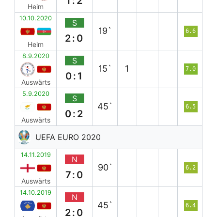
1:2
Heim
10.10.2020
S
19`
6.6
2:0
Heim
8.9.2020
S
15`
1
7.0
0:1
Auswärts
5.9.2020
S
45`
6.5
0:2
Auswärts
UEFA EURO 2020
14.11.2019
N
90`
6.2
7:0
Auswärts
14.10.2019
N
45`
6.4
2:0