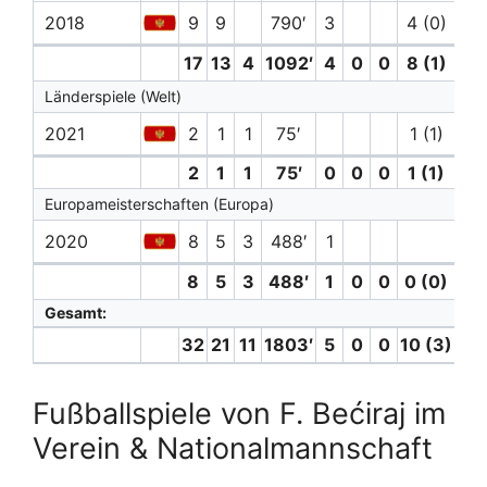
2018
9
9
790′
3
4 (0)
3
17
13
4
1092′
4
0
0
8 (1)
3
Länderspiele (Welt)
2021
2
1
1
75′
1 (1)
2
1
1
75′
0
0
0
1 (1)
0
Europameisterschaften (Europa)
2020
8
5
3
488′
1
8
5
3
488′
1
0
0
0 (0)
0
Gesamt:
32
21
11
1803′
5
0
0
10 (3)
3
Fußballspiele von F. Bećiraj im
Verein & Nationalmannschaft