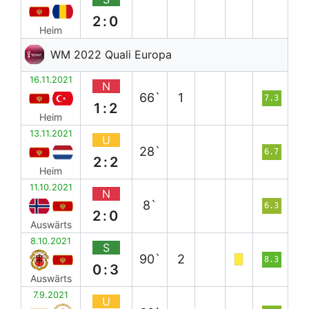
2:0
Heim
WM 2022 Quali Europa
16.11.2021
N
66`
1
7.3
1:2
Heim
13.11.2021
U
28`
6.7
2:2
Heim
11.10.2021
N
8`
6.3
2:0
Auswärts
8.10.2021
S
90`
2
8.3
0:3
Auswärts
7.9.2021
U