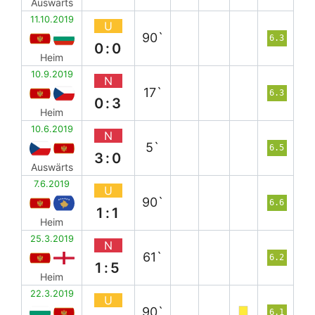
Auswärts
11.10.2019
U
90`
6.3
0:0
Heim
10.9.2019
N
17`
6.3
0:3
Heim
10.6.2019
N
5`
6.5
3:0
Auswärts
7.6.2019
U
90`
6.6
1:1
Heim
25.3.2019
N
61`
6.2
1:5
Heim
22.3.2019
U
90`
6.1