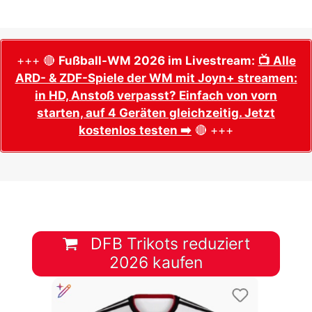
+++ 🔴
Fußball-WM 2026 im Livestream:
📺 Alle
ARD- & ZDF-Spiele der WM mit Joyn+ streamen:
in HD, Anstoß verpasst? Einfach von vorn
starten, auf 4 Geräten gleichzeitig. Jetzt
kostenlos testen ➡️
🔴 +++
DFB Trikots reduziert
2026 kaufen